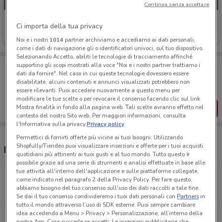
Continua senza accettare
Vobis
Ci importa della tua privacy
Scade il 31/08
1.7 km
Noi e i nostri
1014
partner archiviamo e accediamo ai dati personali,
come i dati di navigazione gli o identificatori univoci, sul tuo dispositivo.
Selezionando Accetto, abiliti le tecnologie di tracciamento affinché
Porta DoveConviene sempre con te!
supportino gli scopi mostrati alla voce "Noi e i nostri partner trattiamo i
dati da fornire". Nel caso in cui queste tecnologie dovessero essere
Puoi trovare le migliori offerte dei negozi vicino a te,
disabilitate, alcuni contenuti e annunci visualizzati potrebbero non
salvarle e creare la tua lista del risparmio, comodamente
dal tuo cellulare.
essere rilevanti. Puoi accedere nuovamente a questo menu per
modificare le tue scelte o per revocare il consenso facendo clic sul link
Mostra finalità in fondo alla pagina web. Tali scelte avranno effetto nel
SCARICA L’APP
contesto del nostro Sito web. Per maggiori informazioni, consulta
l'Informativa sulla privacy.
Privacy policy
Permettici di fornirti offerte più vicine ai tuoi bisogni: Utilizzando
Shopfully/Tiendeo puoi visualizzare inserzioni e offerte per i tuoi acquisti
Negozi Vobis a Roma
quotidiani più attinenti ai tuoi gusti e al tuo mondo. Tutto questo è
possibile grazie ad una serie di strumenti e analisi effettuate in base alle
tue attività all'interno dell'applicazione e sulle piattaforme collegate,
Via Dei Mille, 24 Roma
come indicato nel paragrafo 2 della Privacy Policy. Per fare questo,
abbiamo bisogno del tuo consenso sull'uso dei dati raccolti a tale fine.
1.3 km
Se dai il tuo consenso condivideremo i tuoi dati personali con
Partners
in
tutto il mondo attraverso l’uso di SDK esterne. Puoi sempre cambiare
idea accedendo a Menu > Privacy > Personalizzazione, all’interno della
Viale Eritrea, 87 A/B Roma
nostra App. Cosa succede se accetti: Le inserzioni pubblicitarie che