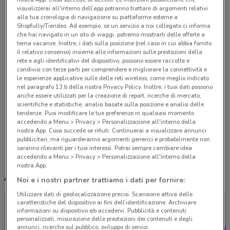
1.7 km
visualizzerai all'interno dell’app potranno trattare di argomenti relativi
alla tua cronologia di navigazione su piattaforme esterne a
Shopfully/Tiendeo. Ad esempio, se un servizio a noi collegato ci informa
Via Appia Nuova, 541/E Roma
che hai navigato in un sito di viaggi, potremo mostrarti delle offerte a
4.7 km
CHIUSO
tema vacanze. Inoltre, i dati sulla posizione (nel caso in cui abbia fornito
il relativo consenso) insieme alle informazioni sulle prestazioni della
rete e agli identificativi del dispositivo, possono essere raccolte e
Piazza Dell’Ateneo Salesiano, 31 Roma
condivisi con terze parti per comprendere e migliorare la connettività e
le esperienze applicative sulle delle reti wireless, come meglio indicato
5.3 km
nel paragrafo 13.b della nostra Privacy Policy. Inoltre, i tuoi dati possono
anche essere utilizzati per la creazione di report, ricerche di mercato,
Viale dei Consoli 120 Roma
scientifiche e statistiche, analisi basate sulla posizione e analisi delle
tendenze. Puoi modificare le tue preferenze in qualsiasi momento
6.2 km
accedendo a Menu > Privacy > Personalizzazione all'interno della
nostra App. Cosa succede se rifiuti: Continuerai a visualizzare annunci
pubblicitari, ma riguarderanno argomenti generici e probabilmente non
Tutti i negozi Vobis
saranno rilevanti per i tuoi interessi. Potrai sempre cambiare idea
accedendo a Menu > Privacy > Personalizzazione all'interno della
nostra App.
Altri volantini nelle vicinanze
Noi e i nostri partner trattiamo i dati per fornire:
Utilizzare dati di geolocalizzazione precisi. Scansione attiva delle
caratteristiche del dispositivo ai fini dell’identificazione. Archiviare
informazioni su dispositivo e/o accedervi. Pubblicità e contenuti
personalizzati, misurazione delle prestazioni dei contenuti e degli
annunci, ricerche sul pubblico, sviluppo di servizi.