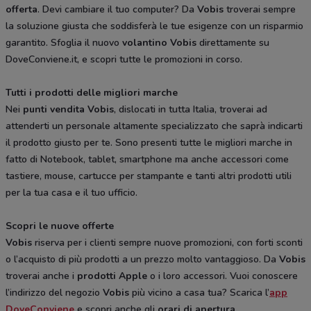
offerta
. Devi cambiare il tuo computer? Da
Vobis
troverai sempre
la soluzione giusta che soddisferà le tue esigenze con un risparmio
garantito. Sfoglia il nuovo
volantino Vobis
direttamente su
DoveConviene.it, e scopri tutte le promozioni in corso.
Tutti i prodotti delle migliori marche
Nei
punti vendita Vobis
, dislocati in tutta Italia, troverai ad
attenderti un personale altamente specializzato che saprà indicarti
il prodotto giusto per te. Sono presenti tutte le migliori marche in
fatto di Notebook, tablet, smartphone ma anche accessori come
tastiere, mouse, cartucce per stampante e tanti altri prodotti utili
per la tua casa e il tuo ufficio.
Scopri le nuove offerte
Vobis
riserva per i clienti sempre nuove promozioni, con forti sconti
o l’acquisto di più prodotti a un prezzo molto vantaggioso. Da
Vobis
troverai anche i
prodotti Apple
o i loro accessori. Vuoi conoscere
l’indirizzo del negozio
Vobis
più vicino a casa tua? Scarica l’
app
DoveConviene
e scopri anche gli
orari di apertura.