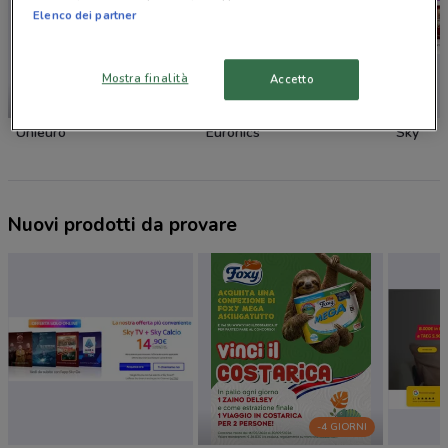
Elenco dei partner
Mostra finalità
Accetto
SCADE OGGI
Unieuro
Euronics
Sky
Nuovi prodotti da provare
-4 GIORNI