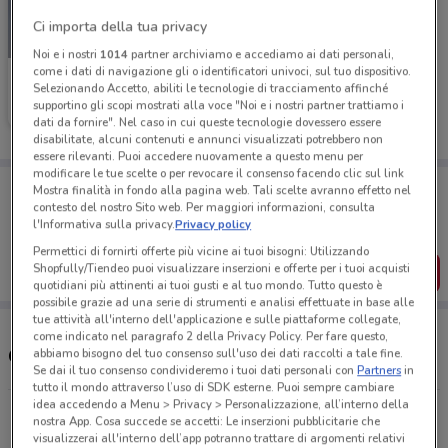
Ci importa della tua privacy
-1 GIORNO
Noi e i nostri
1014
partner archiviamo e accediamo ai dati personali,
come i dati di navigazione gli o identificatori univoci, sul tuo dispositivo.
Unieuro
Selezionando Accetto, abiliti le tecnologie di tracciamento affinché
supportino gli scopi mostrati alla voce "Noi e i nostri partner trattiamo i
Scade domani
5.2 km
dati da fornire". Nel caso in cui queste tecnologie dovessero essere
disabilitate, alcuni contenuti e annunci visualizzati potrebbero non
essere rilevanti. Puoi accedere nuovamente a questo menu per
modificare le tue scelte o per revocare il consenso facendo clic sul link
Porta DoveConviene sempre con te!
Mostra finalità in fondo alla pagina web. Tali scelte avranno effetto nel
Puoi trovare le migliori offerte dei negozi vicino a te,
contesto del nostro Sito web. Per maggiori informazioni, consulta
salvarle e creare la tua lista del risparmio, comodamente
l'Informativa sulla privacy.
Privacy policy
dal tuo cellulare.
Permettici di fornirti offerte più vicine ai tuoi bisogni: Utilizzando
Shopfully/Tiendeo puoi visualizzare inserzioni e offerte per i tuoi acquisti
SCARICA L’APP
quotidiani più attinenti ai tuoi gusti e al tuo mondo. Tutto questo è
possibile grazie ad una serie di strumenti e analisi effettuate in base alle
tue attività all'interno dell'applicazione e sulle piattaforme collegate,
come indicato nel paragrafo 2 della Privacy Policy. Per fare questo,
Orari e Negozi Unieuro
abbiamo bisogno del tuo consenso sull'uso dei dati raccolti a tale fine.
Se dai il tuo consenso condivideremo i tuoi dati personali con
Partners
in
tutto il mondo attraverso l’uso di SDK esterne. Puoi sempre cambiare
idea accedendo a Menu > Privacy > Personalizzazione, all’interno della
Via Beverino - (Uscita 2 Gra), 6 (Via Boccea Angolo
nostra App. Cosa succede se accetti: Le inserzioni pubblicitarie che
Torrevecchia) Roma
visualizzerai all'interno dell’app potranno trattare di argomenti relativi