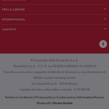
Cos'è DoveConviene
PER LE AZIENDE
Chi siamo
Cosa facciamo
INTERNATIONAL
News e media
Richieste commerciali e marketing
Brazil
CONTATTI
Lavora con noi
Mexico
Segnalazione punto vendita
France
Segnalazione Volantino
Australia
Hai un malfunzionamento sul web o sull'app?
New Zealand
© Copyright 2026 Shopfully S.p.A.
Shopfully S.p.A. - C.F / P. Iva 03156531208 REA: MI-2029270
Società a socio unico soggetta all’attività di direzione e coordinamento di
MEDIA Central Holding GmbH
Via Giosuè Borsi 9 - 20143 Milano
Capitale Sociale sottoscritto e versato: € 50.000,00
Termini e Condizioni
Privacy policy
Cookie policy
Informativa Beacon
Bluetooth
Mostra finalità