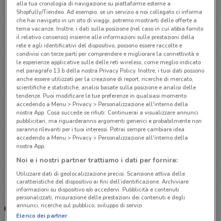
alla tua cronologia di navigazione su piattaforme esterne a
5.2 km
CHIUSO
Shopfully/Tiendeo. Ad esempio, se un servizio a noi collegato ci informa
che hai navigato in un sito di viaggi, potremo mostrarti delle offerte a
tema vacanze. Inoltre, i dati sulla posizione (nel caso in cui abbia fornito
Piazza dei Cinquecento Roma
il relativo consenso) insieme alle informazioni sulle prestazioni della
5.2 km
rete e agli identificativi del dispositivo, possono essere raccolte e
condivisi con terze parti per comprendere e migliorare la connettività e
le esperienze applicative sulle delle reti wireless, come meglio indicato
Via Tigrè, 108/110 Roma
nel paragrafo 13.b della nostra Privacy Policy. Inoltre, i tuoi dati possono
5.4 km
CHIUSO
anche essere utilizzati per la creazione di report, ricerche di mercato,
scientifiche e statistiche, analisi basate sulla posizione e analisi delle
tendenze. Puoi modificare le tue preferenze in qualsiasi momento
Viale Trastevere, 215-227 Roma
accedendo a Menu > Privacy > Personalizzazione all'interno della
nostra App. Cosa succede se rifiuti: Continuerai a visualizzare annunci
6.2 km
CHIUSO
pubblicitari, ma riguarderanno argomenti generici e probabilmente non
saranno rilevanti per i tuoi interessi. Potrai sempre cambiare idea
accedendo a Menu > Privacy > Personalizzazione all'interno della
Viale Guglielmo Marconi, 133-133/A Roma
nostra App.
7.4 km
CHIUSO
Noi e i nostri partner trattiamo i dati per fornire:
Utilizzare dati di geolocalizzazione precisi. Scansione attiva delle
Tutti i negozi Unieuro
caratteristiche del dispositivo ai fini dell’identificazione. Archiviare
informazioni su dispositivo e/o accedervi. Pubblicità e contenuti
personalizzati, misurazione delle prestazioni dei contenuti e degli
annunci, ricerche sul pubblico, sviluppo di servizi.
Gli sconti del nuovo volantino Unieuro
Elenco dei partner