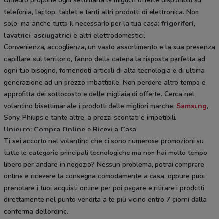
Unieuro propone ogni settimana le migliori offerte disponibili su
telefonia, laptop, tablet e tanti altri prodotti di elettronica. Non
solo, ma anche tutto il necessario per la tua casa:
frigoriferi
,
lavatrici
,
asciugatrici
e altri elettrodomestici.
Convenienza, accoglienza, un vasto assortimento e la sua presenza
capillare sul territorio, fanno della catena la risposta perfetta ad
ogni tuo bisogno, fornendoti articoli di alta tecnologia e di ultima
generazione ad un prezzo imbattibile. Non perdere altro tempo e
approfitta dei sottocosto e delle migliaia di offerte. Cerca nel
volantino bisettimanale i prodotti delle migliori marche:
Samsung
,
Sony, Philips e tante altre, a prezzi scontati e irripetibili.
Unieuro: Compra Online e Ricevi a Casa
Ti sei accorto nel volantino che ci sono numerose promozioni su
tutte le categorie principali tecnologiche ma non hai molto tempo
libero per andare in negozio? Nessun problema, potrai comprare
online e ricevere la consegna comodamente a casa, oppure puoi
prenotare i tuoi acquisti online per poi pagare e ritirare i prodotti
direttamente nel punto vendita a te più vicino entro 7 giorni dalla
conferma dell’ordine.