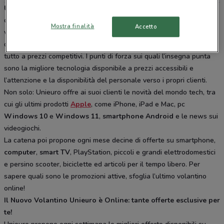
Unieuro
è una tra le prime catene di vendita di elettronica di
consumo e di elettrodomestici in tutta Italia. Con oltre 500 punti
Mostra finalità
Accetto
vendita offre ai suoi clienti tutte le novità tecnologiche, dai
dispositivi mobili al vastissimo assortimento di articoli per la casa, il
tutto a prezzi competitivi. I punti di forza sui quali l’insegna punta
sono la migliore tecnologia disponibile a prezzi accessibili e
l’attenzione e la disponibilità del personale verso i propri clienti.
Non solo: Unieuro offre ai suoi clienti le novità del mondo tech, tra
cui gli ultimi prodotti
Apple
, come iPhone, iPad e Mac, pc
Windows 10
e
Windows 11
,
smartphone
Android
e le news sui
videogiochi.
La catena poi propone ogni mese decine di offerte su smartphone,
computer
,
smart TV
, PlayStation, piccoli e grandi elettrodomestici
e persino scooter, biciclette ed articoli per il tempo libero. Per
sapere quali sono le promozioni attive, sfoglia l’ultimo volantino
online!
Il Nuovo Volantino Unieuro è Online: tante offerte esclusive per
te!