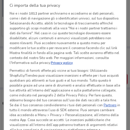
Ci importa della tua privacy
-2 GIORNI
Noi e i nostri
1012
partner archiviamo e accediamo ai dati personali,
come i dati di navigazione gli o identificatori univoci, sul tuo dispositivo.
Unieuro
Selezionando Accetto, abiliti le tecnologie di tracciamento affinché
supportino gli scopi mostrati alla voce "Noi e i nostri partner trattiamo i
Scade domenica
765 m
dati da fornire". Nel caso in cui queste tecnologie dovessero essere
disabilitate, alcuni contenuti e annunci visualizzati potrebbero non
essere rilevanti. Puoi accedere nuovamente a questo menu per
modificare le tue scelte o per revocare il consenso facendo clic sul link
Mostra finalità in fondo alla pagina web. Tali scelte avranno effetto nel
Porta DoveConviene sempre con te!
contesto del nostro Sito web. Per maggiori informazioni, consulta
Puoi trovare le migliori offerte dei negozi vicino a te,
l'Informativa sulla privacy.
Privacy policy
salvarle e creare la tua lista del risparmio, comodamente
dal tuo cellulare.
Permettici di fornirti offerte più vicine ai tuoi bisogni: Utilizzando
Shopfully/Tiendeo puoi visualizzare inserzioni e offerte per i tuoi acquisti
SCARICA L’APP
quotidiani più attinenti ai tuoi gusti e al tuo mondo. Tutto questo è
possibile grazie ad una serie di strumenti e analisi effettuate in base alle
tue attività all'interno dell'applicazione e sulle piattaforme collegate,
come indicato nel paragrafo 2 della Privacy Policy. Per fare questo,
abbiamo bisogno del tuo consenso sull'uso dei dati raccolti a tale fine.
Orari e Indirizzi Unieuro
Se dai il tuo consenso condivideremo i tuoi dati personali con
Partners
in
tutto il mondo attraverso l’uso di SDK esterne. Puoi sempre cambiare
idea accedendo a Menu > Privacy > Personalizzazione, all’interno della
Via Dei Romagnoli, 199 Roma
nostra App. Cosa succede se accetti: Le inserzioni pubblicitarie che
visualizzerai all'interno dell’app potranno trattare di argomenti relativi
764 m
APERTO
alla tua cronologia di navigazione su piattaforme esterne a