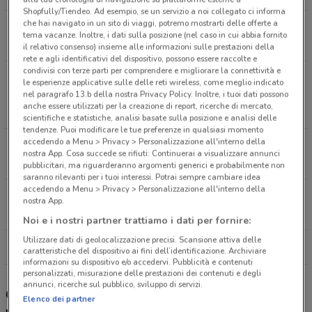
Shopfully/Tiendeo. Ad esempio, se un servizio a noi collegato ci informa
che hai navigato in un sito di viaggi, potremo mostrarti delle offerte a
Via Di Saponara, 87 Acilia
tema vacanze. Inoltre, i dati sulla posizione (nel caso in cui abbia fornito
8.5 km
APERTO
il relativo consenso) insieme alle informazioni sulle prestazioni della
rete e agli identificativi del dispositivo, possono essere raccolte e
condivisi con terze parti per comprendere e migliorare la connettività e
Via Di Valle Lupara - Loc. Muratella (Uscita 31
le esperienze applicative sulle delle reti wireless, come meglio indicato
Gra), 10 Roma
nel paragrafo 13.b della nostra Privacy Policy. Inoltre, i tuoi dati possono
anche essere utilizzati per la creazione di report, ricerche di mercato,
13.6 km
APERTO
scientifiche e statistiche, analisi basate sulla posizione e analisi delle
tendenze. Puoi modificare le tue preferenze in qualsiasi momento
accedendo a Menu > Privacy > Personalizzazione all'interno della
Viale Pineta Di Fregene, 52D Fregene
nostra App. Cosa succede se rifiuti: Continuerai a visualizzare annunci
15.6 km
APERTO
pubblicitari, ma riguarderanno argomenti generici e probabilmente non
saranno rilevanti per i tuoi interessi. Potrai sempre cambiare idea
accedendo a Menu > Privacy > Personalizzazione all'interno della
Viale Dell'Oceano Pacifico, 83 Roma
nostra App.
17.4 km
APERTO
Noi e i nostri partner trattiamo i dati per fornire:
Utilizzare dati di geolocalizzazione precisi. Scansione attiva delle
Tutti i negozi Unieuro
caratteristiche del dispositivo ai fini dell’identificazione. Archiviare
informazioni su dispositivo e/o accedervi. Pubblicità e contenuti
personalizzati, misurazione delle prestazioni dei contenuti e degli
annunci, ricerche sul pubblico, sviluppo di servizi.
Gli sconti del nuovo volantino Unieuro e i
Elenco dei partner