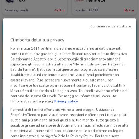
Foxy
Ferrarelle
Scade giovedì
490 m
Scade il 16/08
552 m
Continua senza accettare
Ci importa della tua privacy
Noi e i nostri
1014
partner archiviamo e accediamo ai dati personali,
come i dati di navigazione gli o identificatori univoci, sul tuo dispositivo.
Selezionando Accetto, abiliti le tecnologie di tracciamento affinché
supportino gli scopi mostrati alla voce "Noi e i nostri partner trattiamo i
dati da fornire". Nel caso in cui queste tecnologie dovessero essere
-1 GIORNO
-1 GIORNO
disabilitate, alcuni contenuti e annunci visualizzati potrebbero non
essere rilevanti. Puoi accedere nuovamente a questo menu per
modificare le tue scelte o per revocare il consenso facendo clic sul link
McDonald's
McDonald's
Mostra finalità in fondo alla pagina web. Tali scelte avranno effetto nel
contesto del nostro Sito web. Per maggiori informazioni, consulta
Scade domani
718 m
Scade domani
718 m
l'Informativa sulla privacy.
Privacy policy
Permettici di fornirti offerte più vicine ai tuoi bisogni: Utilizzando
Shopfully/Tiendeo puoi visualizzare inserzioni e offerte per i tuoi acquisti
quotidiani più attinenti ai tuoi gusti e al tuo mondo. Tutto questo è
possibile grazie ad una serie di strumenti e analisi effettuate in base alle
tue attività all'interno dell'applicazione e sulle piattaforme collegate,
come indicato nel paragrafo 2 della Privacy Policy. Per fare questo,