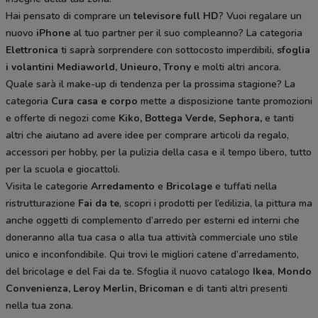
Hai pensato di comprare un
televisore full HD
? Vuoi regalare un
nuovo
iPhone
al tuo partner per il suo compleanno? La categoria
Elettronica
ti saprà sorprendere con sottocosto imperdibili,
sfoglia
i volantini
Mediaworld, Unieuro, Trony
e molti altri ancora.
Quale sarà il make-up di tendenza per la prossima stagione? La
categoria
Cura casa e corpo
mette a disposizione tante promozioni
e offerte di negozi come
Kiko, Bottega Verde, Sephora,
e tanti
altri che aiutano ad avere idee
per comprare articoli da regalo,
accessori per hobby, per la pulizia della casa e il tempo libero, tutto
per la scuola e giocattoli.
Visita le categorie
Arredamento
e
Bricolage
e tuffati nella
ristrutturazione
Fai da te
, scopri i prodotti per l’edilizia, la pittura ma
anche oggetti di complemento d’arredo per esterni ed interni che
doneranno alla tua casa o alla tua attività commerciale uno stile
unico e inconfondibile. Qui trovi le migliori catene d’arredamento,
del bricolage e del Fai da te. Sfoglia il nuovo catalogo
Ikea
,
Mondo
Convenienza, Leroy Merlin, Bricoman
e di tanti altri presenti
nella tua zona.