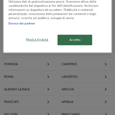
LOACKER
Utilizzare dati di geolocalizzazione precisi. Scansione attiva delle
caratteristiche del dispositivo ai fini dell’identificazione. Archiviare
informazioni su dispositivo e/o accedervi. Pubblicità e contenuti
personalizzati, misurazione delle prestazioni dei contenuti e degli
Tutti i negozi
annunci, ricerche sul pubblico, sviluppo di servizi.
Elenco dei partner
Volantini e offerte intorno a Ostia
Mostra finalità
Accetto
OSTIA
FIUMICINO
POMEZIA
CIAMPINO
ROMA
LADISPOLI
ALBANO LAZIALE
ARICCIA
FRASCATI
APRILIA
VELLETRI
BRACCIANO