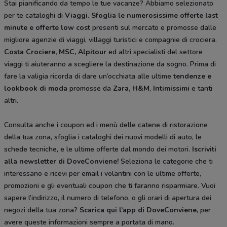
Stai pianificando da tempo le tue vacanze? Abbiamo selezionato
per te cataloghi di
Viaggi
.
Sfoglia le numerosissime offerte last
minute e offerte low cost
presenti sul mercato e promosse dalle
migliore agenzie di viaggi, villaggi turistici e compagnie di crociera.
Costa Crociere, MSC, Alpitour
ed altri specialisti del settore
viaggi ti aiuteranno a scegliere la destinazione da sogno. Prima di
fare la valigia ricorda di dare un’occhiata alle ultime
tendenze e
lookbook di moda
promosse da
Zara, H&M
,
Intimissimi
e tanti
altri.
Consulta anche i coupon ed i menù delle catene di ristorazione
della tua zona, sfoglia i cataloghi dei nuovi modelli di auto, le
schede tecniche, e le ultime offerte dal mondo dei motori.
Iscriviti
alla newsletter di DoveConviene
!
Seleziona le categorie che ti
interessano e ricevi per email i volantini con le ultime offerte,
promozioni e gli eventuali coupon che ti faranno risparmiare. Vuoi
sapere l’indirizzo, il numero di telefono, o gli orari di apertura dei
negozi della tua zona?
Scarica qui l’app di DoveConviene
,
per
avere queste informazioni sempre a portata di mano.