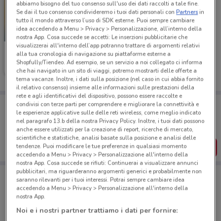
abbiamo bisogno del tuo consenso sull'uso dei dati raccolti a tale fine.
Se dai il tuo consenso condivideremo i tuoi dati personali con
Partners
in
tutto il mondo attraverso l’uso di SDK esterne. Puoi sempre cambiare
idea accedendo a Menu > Privacy > Personalizzazione, all’interno della
-1 GIORNO
nostra App. Cosa succede se accetti: Le inserzioni pubblicitarie che
visualizzerai all'interno dell’app potranno trattare di argomenti relativi
McDonald's
alla tua cronologia di navigazione su piattaforme esterne a
Shopfully/Tiendeo. Ad esempio, se un servizio a noi collegato ci informa
Scade domani
718 m
che hai navigato in un sito di viaggi, potremo mostrarti delle offerte a
tema vacanze. Inoltre, i dati sulla posizione (nel caso in cui abbia fornito
il relativo consenso) insieme alle informazioni sulle prestazioni della
rete e agli identificativi del dispositivo, possono essere raccolte e
Porta DoveConviene sempre con te!
condivisi con terze parti per comprendere e migliorare la connettività e
le esperienze applicative sulle delle reti wireless, come meglio indicato
Puoi trovare le migliori offerte dei negozi vicino a te,
salvarle e creare la tua lista del risparmio, comodamente
nel paragrafo 13.b della nostra Privacy Policy. Inoltre, i tuoi dati possono
dal tuo cellulare.
anche essere utilizzati per la creazione di report, ricerche di mercato,
scientifiche e statistiche, analisi basate sulla posizione e analisi delle
SCARICA L’APP
tendenze. Puoi modificare le tue preferenze in qualsiasi momento
accedendo a Menu > Privacy > Personalizzazione all'interno della
nostra App. Cosa succede se rifiuti: Continuerai a visualizzare annunci
pubblicitari, ma riguarderanno argomenti generici e probabilmente non
saranno rilevanti per i tuoi interessi. Potrai sempre cambiare idea
accedendo a Menu > Privacy > Personalizzazione all'interno della
Negozi di Novità a Ostia
nostra App.
Noi e i nostri partner trattiamo i dati per fornire: