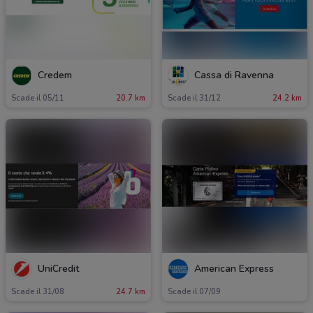
Credem
Cassa di Ravenna
Scade il 05/11
20.7 km
Scade il 31/12
24.2 km
UniCredit
American Express
Scade il 31/08
24.7 km
Scade il 07/09