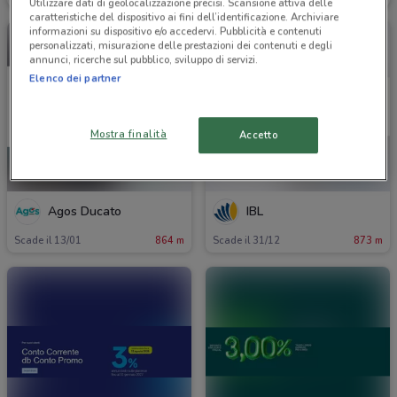
Utilizzare dati di geolocalizzazione precisi. Scansione attiva delle
caratteristiche del dispositivo ai fini dell’identificazione. Archiviare
informazioni su dispositivo e/o accedervi. Pubblicità e contenuti
personalizzati, misurazione delle prestazioni dei contenuti e degli
annunci, ricerche sul pubblico, sviluppo di servizi.
Elenco dei partner
Mostra finalità
Accetto
Agos Ducato
IBL
Scade il 13/01
864 m
Scade il 31/12
873 m