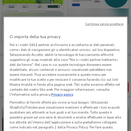
Continua senza accettare
Findomestic
Poste Italiane
Ci importa della tua privacy
Scade il 03/09
470 m
Scade il 06/10
527 m
Noi e i nostri
1012
partner archiviamo e accediamo ai dati personali,
come i dati di navigazione gli o identificatori univoci, sul tuo dispositivo.
Selezionando Accetto, abiliti le tecnologie di tracciamento affinché
supportino gli scopi mostrati alla voce "Noi e i nostri partner trattiamo i
Porta DoveConviene sempre con te!
dati da fornire". Nel caso in cui queste tecnologie dovessero essere
Puoi trovare le migliori offerte dei negozi vicino a te,
disabilitate, alcuni contenuti e annunci visualizzati potrebbero non
salvarle e creare la tua lista del risparmio, comodamente
essere rilevanti. Puoi accedere nuovamente a questo menu per
dal tuo cellulare.
modificare le tue scelte o per revocare il consenso facendo clic sul link
Mostra finalità in fondo alla pagina web. Tali scelte avranno effetto nel
SCARICA L’APP
contesto del nostro Sito web. Per maggiori informazioni, consulta
l'Informativa sulla privacy.
Privacy policy
Permettici di fornirti offerte più vicine ai tuoi bisogni: Utilizzando
Shopfully/Tiendeo puoi visualizzare inserzioni e offerte per i tuoi acquisti
quotidiani più attinenti ai tuoi gusti e al tuo mondo. Tutto questo è
possibile grazie ad una serie di strumenti e analisi effettuate in base alle
tue attività all'interno dell'applicazione e sulle piattaforme collegate,
come indicato nel paragrafo 2 della Privacy Policy. Per fare questo,