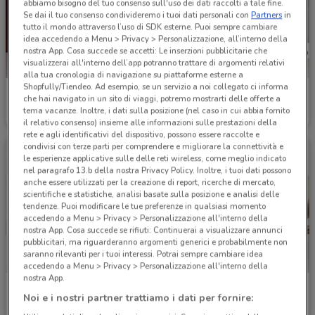
abbiamo bisogno del tuo consenso sull'uso dei dati raccolti a tale fine.
Se dai il tuo consenso condivideremo i tuoi dati personali con
Partners
in
tutto il mondo attraverso l’uso di SDK esterne. Puoi sempre cambiare
idea accedendo a Menu > Privacy > Personalizzazione, all’interno della
nostra App. Cosa succede se accetti: Le inserzioni pubblicitarie che
visualizzerai all'interno dell’app potranno trattare di argomenti relativi
alla tua cronologia di navigazione su piattaforme esterne a
Shopfully/Tiendeo. Ad esempio, se un servizio a noi collegato ci informa
MPS
Cofidis
che hai navigato in un sito di viaggi, potremo mostrarti delle offerte a
tema vacanze. Inoltre, i dati sulla posizione (nel caso in cui abbia fornito
Scade il 31/12
586 m
Scade il 28/01
621 m
il relativo consenso) insieme alle informazioni sulle prestazioni della
rete e agli identificativi del dispositivo, possono essere raccolte e
condivisi con terze parti per comprendere e migliorare la connettività e
le esperienze applicative sulle delle reti wireless, come meglio indicato
nel paragrafo 13.b della nostra Privacy Policy. Inoltre, i tuoi dati possono
anche essere utilizzati per la creazione di report, ricerche di mercato,
scientifiche e statistiche, analisi basate sulla posizione e analisi delle
tendenze. Puoi modificare le tue preferenze in qualsiasi momento
accedendo a Menu > Privacy > Personalizzazione all'interno della
nostra App. Cosa succede se rifiuti: Continuerai a visualizzare annunci
pubblicitari, ma riguarderanno argomenti generici e probabilmente non
saranno rilevanti per i tuoi interessi. Potrai sempre cambiare idea
accedendo a Menu > Privacy > Personalizzazione all'interno della
nostra App.
Banco BPM
Credito Valtellinese
Noi e i nostri partner trattiamo i dati per fornire:
Scade il 23/09
716 m
Scade il 31/12
853 m