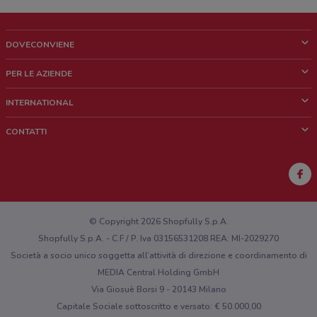
DOVECONVIENE
Cos'è DoveConviene
PER LE AZIENDE
Chi siamo
Cosa facciamo
INTERNATIONAL
News e media
Richieste commerciali e marketing
Brazil
CONTATTI
Lavora con noi
Mexico
Segnalazione punto vendita
France
Segnalazione Volantino
Australia
Hai un malfunzionamento sul web o sull'app?
New Zealand
© Copyright 2026 Shopfully S.p.A.
Shopfully S.p.A. - C.F / P. Iva 03156531208 REA: MI-2029270
Società a socio unico soggetta all’attività di direzione e coordinamento di
MEDIA Central Holding GmbH
Via Giosuè Borsi 9 - 20143 Milano
Capitale Sociale sottoscritto e versato: € 50.000,00