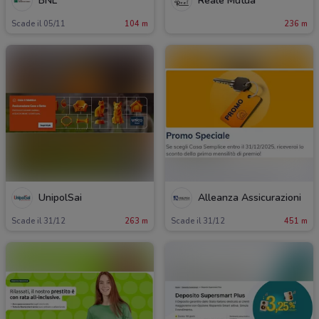
BNL
Reale Mutua
Scade il 05/11
104 m
236 m
UnipolSai
Alleanza Assicurazioni
Scade il 31/12
263 m
Scade il 31/12
451 m