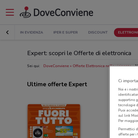
IN EVIDENZA
IPER E SUPER
DISCOUNT
ELETTRON
Expert: scopri le Offerte di elettronica
Sei qui:
DoveConviene
Offerte Elettronica nelle vicinanze
N
Ci importa
Ultime offerte Expert
Noi e i nostr
identificato
supportino g
tecnologie d
Puoi accede
sul link Mos
Per maggiori
Permettici d
offerte per 