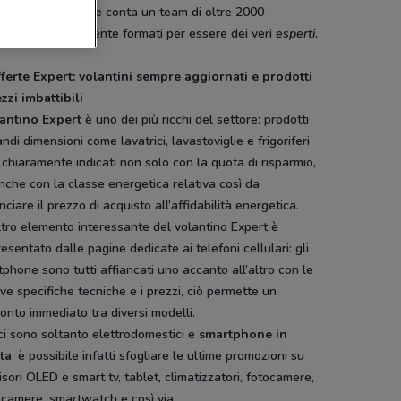
ete di vendita che conta un team di oltre 2000
denti continuamente formati per essere dei veri
esperti
.
fferte Expert: volantini sempre aggiornati e prodotti
zzi imbattibili
antino Expert
è uno dei più ricchi del settore: prodotti
andi dimensioni come lavatrici, lavastoviglie e frigoriferi
chiaramente indicati non solo con la quota di risparmio,
che con la classe energetica relativa così da
ciare il prezzo di acquisto all’affidabilità energetica.
tro elemento interessante del volantino Expert è
esentato dalle pagine dedicate ai telefoni cellulari: gli
phone sono tutti affiancati uno accanto all’altro con le
ive specifiche tecniche e i prezzi, ciò permette un
onto immediato tra diversi modelli.
i sono soltanto elettrodomestici e
smartphone in
rta
, è possibile infatti sfogliare le ultime promozioni su
isori OLED e smart tv, tablet, climatizzatori, fotocamere,
ocamere, smartwatch e così via