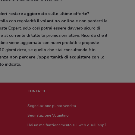
deri restare aggiornato sulle ultime offerte?
olla con regolarità il
volantino online
e non perderti le
ste Expert, solo così potrai essere davvero sicuro di
e al corrente di tutte le promozioni attive. Ricorda che il
tino viene aggiornato con nuovi prodotti e proposte
10 giorni circa, se quello che stai consultando è in
enza
non perdere l’opportunità di acquistare con lo
to
indicato.
CONTATTI
Segnalazione punto vendita
Segnalazione Volantino
Hai un malfunzionamento sul web o sull'app?