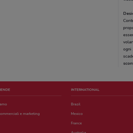
Desi
Contr
propo
esser
volan
ogni 
scad
scon
ZIENDE
INTERNATIONAL
iamo
Brazil
commerciali e marketing
Mexico
France
Australia