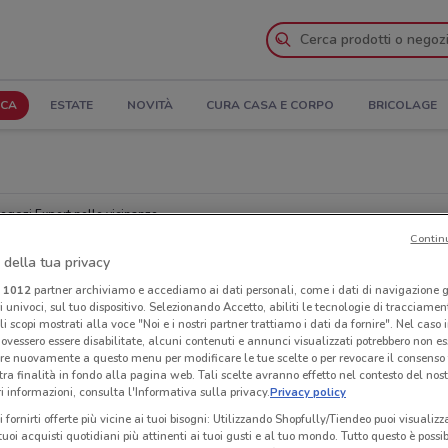
ICA
ESTATE
NOVITÀ
CURA CASA E CORPO
BRICOLAGE
egozi Expert nelle vicinanze
Contin
 della tua privacy
Ora
i
1012
partner archiviamo e accediamo ai dati personali, come i dati di navigazione g
ri univoci, sul tuo dispositivo. Selezionando Accetto, abiliti le tecnologie di tracciame
li scopi mostrati alla voce "Noi e i nostri partner trattiamo i dati da fornire". Nel caso 
ovessero essere disabilitate, alcuni contenuti e annunci visualizzati potrebbero non ess
re nuovamente a questo menu per modificare le tue scelte o per revocare il consenso
tra finalità in fondo alla pagina web. Tali scelte avranno effetto nel contesto del nost
 informazioni, consulta l'Informativa sulla privacy.
Privacy policy
i fornirti offerte più vicine ai tuoi bisogni: Utilizzando Shopfully/Tiendeo puoi visualizz
i tuoi acquisti quotidiani più attinenti ai tuoi gusti e al tuo mondo. Tutto questo è possi