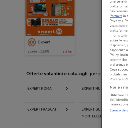
una serie di
piattaforme 
tuo consenso
Partners
in 
Privacy > Pe
visualizzera
piattaforme 
in un sito d
abbia fornit
Expert
dispositivo,
esperienze a
Scade il 19/08
2.9 km
Policy. Inolt
scientifiche
preferenze 
Cosa succede
Offerte volantini e cataloghi per città nelle vi
probabilmen
Privacy > Pe
Noi e i no
EXPERT ROMA
EXPERT FIUMICINO
Utilizzare da
dell’identif
misurazione 
EXPERT FRASCATI
EXPERT GUIDONIA
Elenco dei 
MONTECELIO