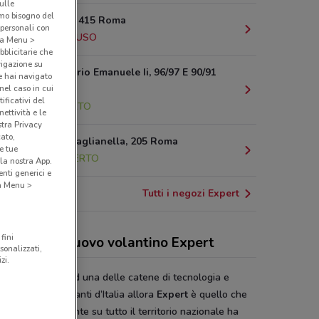
sulle
amo bisogno del
Via Aurelia, 415 Roma
 personali con
4.4 km
CHIUSO
o a Menu >
bblicitarie che
vigazione su
Piazza Vittorio Emanuele Ii, 96/97 E 90/91
e hai navigato
(nel caso in cui
Roma
ificativi del
6 km
APERTO
ettività e le
stra Privacy
cato,
Via Della Maglianella, 205 Roma
e tue
6.8 km
APERTO
la nostra App.
nti generici e
 a Menu >
Tutti i negozi Expert
fini
 sconti del nuovo volantino Expert
sonalizzati,
zi.
sideri affidarti ad una delle catene di tecnologia e
matica più importanti d’Italia allora
Expert
è quello che
 cercando. Presente su tutto il territorio nazionale ha