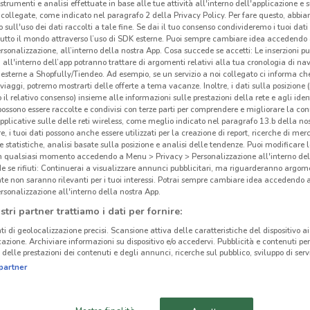
 strumenti e analisi effettuate in base alle tue attività all'interno dell'applicazione e 
collegate, come indicato nel paragrafo 2 della Privacy Policy. Per fare questo, abbi
 sull'uso dei dati raccolti a tale fine. Se dai il tuo consenso condivideremo i tuoi dati
tutto il mondo attraverso l’uso di SDK esterne. Puoi sempre cambiare idea accedend
rsonalizzazione, all’interno della nostra App. Cosa succede se accetti: Le inserzioni pu
i all'interno dell’app potranno trattare di argomenti relativi alla tua cronologia di na
esterne a Shopfully/Tiendeo. Ad esempio, se un servizio a noi collegato ci informa ch
i viaggi, potremo mostrarti delle offerte a tema vacanze. Inoltre, i dati sulla posizione 
o il relativo consenso) insieme alle informazioni sulle prestazioni della rete e agli ident
 possono essere raccolte e condivisi con terze parti per comprendere e migliorare la conn
pplicative sulle delle reti wireless, come meglio indicato nel paragrafo 13.b della no
re, i tuoi dati possono anche essere utilizzati per la creazione di report, ricerche di mer
 e statistiche, analisi basate sulla posizione e analisi delle tendenze. Puoi modificare l
in qualsiasi momento accedendo a Menu > Privacy > Personalizzazione all'interno del
 se rifiuti: Continuerai a visualizzare annunci pubblicitari, ma riguarderanno argome
cinanze
te non saranno rilevanti per i tuoi interessi. Potrai sempre cambiare idea accedendo
rsonalizzazione all'interno della nostra App.
stri partner trattiamo i dati per fornire:
EXPERT
EXPERT CIAMPINO
ti di geolocalizzazione precisi. Scansione attiva delle caratteristiche del dispositivo ai 
MONTEROTONDO
Gli
icazione. Archiviare informazioni su dispositivo e/o accedervi. Pubblicità e contenuti per
delle prestazioni dei contenuti e degli annunci, ricerche sul pubblico, sviluppo di servi
EXPERT TIVOLI
EXPERT OSTIA
partner
Se de
infor
stavi