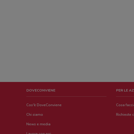
DOVECONVIENE
PER LE A
Cos'è DoveConviene
Cosa facc
Chi siamo
Richieste 
News e media
Lavora con noi