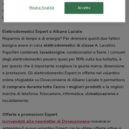
e piccoli elettrodomestici
e un vasto assortimento di accessori di
Mostra finalità
Accetto
telefonia e video, pc e
smart tv
, mantenendo sempre centrale
l’affidabilità dei suoi prodotti.
Elettrodomestici Expert a Albano Laziale
Risparmio di tempo e di energia? Per diminuire questi due fattori
bisogna avere in casa
elettrodomestici di classe A
. Lavatrici,
frigoriferi combinati,
lavastoviglie
, condizionatori e
forni
, i consumi
degli elettrodomestici pesano quasi per 80% sulla tua bolletta, è
per questo che è importante scegliere la giusta marca, dimensione
e prestazioni. Gli elettrodomestici Expert in offerta nel volantino
online sfogliabile su Doveconviene di Albano Laziale ti permettono
di
comprare durante tutto l'anno i migliori prodotti
e le migliori
marche di telefonia, fotocamere, informatica,
climatizzazione
e
riscaldamento.
Offerte e promozioni Expert
Iscrivendoti alla newsletter di Doveconviene
riceverai in
anteprima il nuovo volantino Expert con le ultime offerte attive a