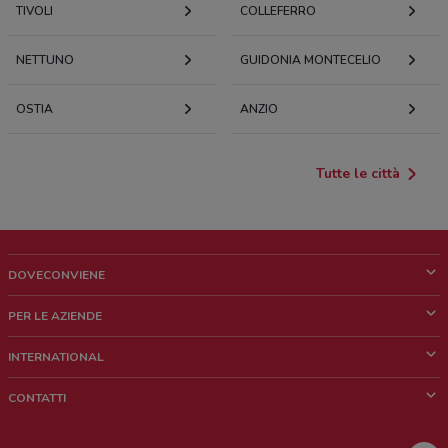
TIVOLI
COLLEFERRO
NETTUNO
GUIDONIA MONTECELIO
OSTIA
ANZIO
Tutte le città
DOVECONVIENE
Cos'è DoveConviene
PER LE AZIENDE
Chi siamo
Cosa facciamo
INTERNATIONAL
News e media
Richieste commerciali e marketing
Brazil
CONTATTI
Lavora con noi
Mexico
Segnalazione punto vendita