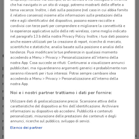
che hai navigato in un sito di viaggi, potremo mostrarti delle offerte a
tema vacanze. Inoltre, i dati sulla posizione (nel caso in cui abbia fornito
Via Sciadonna, 3/5 Frascati
il relativo consenso) insieme alle informazioni sulle prestazioni della
9.5 km
CHIUSO
rete e agli identificativi del dispositivo, possono essere raccolte e
condivisi con terze parti per comprendere e migliorare la connettività e
le esperienze applicative sulle delle reti wireless, come meglio indicato
Tutti i negozi Expert
nel paragrafo 13.b della nostra Privacy Policy. Inoltre, i tuoi dati possono
anche essere utilizzati per la creazione di report, ricerche di mercato,
scientifiche e statistiche, analisi basate sulla posizione e analisi delle
tendenze. Puoi modificare le tue preferenze in qualsiasi momento
Gli sconti del nuovo volantino Expert e i negozi
accedendo a Menu > Privacy > Personalizzazione all'interno della
nostra App. Cosa succede se rifiuti: Continuerai a visualizzare annunci
pubblicitari, ma riguarderanno argomenti generici e probabilmente non
Expert è presente in vari punti della città: lo trovi in Via Pietro
saranno rilevanti per i tuoi interessi. Potrai sempre cambiare idea
Nenni 1 Genzano Di Roma, Via Sciadonna 3/5 Frascati. Tutti i
accedendo a Menu > Privacy > Personalizzazione all'interno della
negozi sono aperti tutti i giorni dal Lunedì alla Sabato e offrono i
nostra App.
migliori prodotti per la tua spesa.
Noi e i nostri partner trattiamo i dati per fornire:
Expert
è una delle catene leader dell’elettronica di consumo e
Utilizzare dati di geolocalizzazione precisi. Scansione attiva delle
della distribuzione organizzata di prodotti di informatica in Italia. La
caratteristiche del dispositivo ai fini dell’identificazione. Archiviare
informazioni su dispositivo e/o accedervi. Pubblicità e contenuti
sua rete capillare di punti vendita è distribuita su tutto il territorio
personalizzati, misurazione delle prestazioni dei contenuti e degli
nazionale, conta un team di oltre 2000 esperti al tuo servizio.
annunci, ricerche sul pubblico, sviluppo di servizi.
Elenco dei partner
Da Expert a Albano Laziale trovi
prezzi ribassati
su tantissimi
prodotti di elettronica, i dispositivi più popolari del momento,
grandi