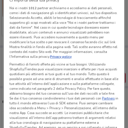
Ci importa della tua privacy
Noi e i nostri
1012
partner archiviamo e accediamo ai dati personali,
come i dati di navigazione gli o identificatori univoci, sul tuo dispositivo.
Selezionando Accetto, abiliti le tecnologie di tracciamento affinché
Expert
supportino gli scopi mostrati alla voce "Noi e i nostri partner trattiamo i
dati da fornire". Nel caso in cui queste tecnologie dovessero essere
disabilitate, alcuni contenuti e annunci visualizzati potrebbero non
Scade il 19/08
3.5 km
essere rilevanti. Puoi accedere nuovamente a questo menu per
modificare le tue scelte o per revocare il consenso facendo clic sul link
Mostra finalità in fondo alla pagina web. Tali scelte avranno effetto nel
contesto del nostro Sito web. Per maggiori informazioni, consulta
Porta DoveConviene sempre con te!
l'Informativa sulla privacy.
Privacy policy
Puoi trovare le migliori offerte dei negozi vicino a te,
salvarle e creare la tua lista del risparmio, comodamente
Permettici di fornirti offerte più vicine ai tuoi bisogni: Utilizzando
dal tuo cellulare.
Shopfully/Tiendeo puoi visualizzare inserzioni e offerte per i tuoi acquisti
quotidiani più attinenti ai tuoi gusti e al tuo mondo. Tutto questo è
SCARICA L’APP
possibile grazie ad una serie di strumenti e analisi effettuate in base alle
tue attività all'interno dell'applicazione e sulle piattaforme collegate,
come indicato nel paragrafo 2 della Privacy Policy. Per fare questo,
abbiamo bisogno del tuo consenso sull'uso dei dati raccolti a tale fine.
Se dai il tuo consenso condivideremo i tuoi dati personali con
Partners
in
Orari e Negozi Expert
tutto il mondo attraverso l’uso di SDK esterne. Puoi sempre cambiare
idea accedendo a Menu > Privacy > Personalizzazione, all’interno della
nostra App. Cosa succede se accetti: Le inserzioni pubblicitarie che
visualizzerai all'interno dell’app potranno trattare di argomenti relativi
Via Pietro Nenni, 1 Genzano Di Roma
alla tua cronologia di navigazione su piattaforme esterne a
3.5 km
CHIUSO
Shopfully/Tiendeo. Ad esempio, se un servizio a noi collegato ci informa