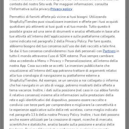
Via Vittorio Veneto, 12 Albano Laziale
contesto del nostro Sito web. Per maggiori informazioni, consulta
l'Informativa sulla privacy.
Privacy policy
13 m
Permettici di fornirti offerte più vicine ai tuoi bisogni: Utilizzando
Shopfully/Tiendeo puoi visualizzare inserzioni e offerte per i tuoi acquisti
Via Albalonga, 15/17
quotidiani più attinenti ai tuoi gusti e al tuo mondo. Tutto questo è
0.04211994744880486
possibile grazie ad una serie di strumenti e analisi effettuate in base alle
tue attività all'interno dell'applicazione e sulle piattaforme collegate,
come indicato nel paragrafo 2 della Privacy Policy. Per fare questo,
Via Alcide de Gasperi 65 Albano
abbiamo bisogno del tuo consenso sull'uso dei dati raccolti a tale fine.
Se dai il tuo consenso condivideremo i tuoi dati personali con
Partners
in
48 m
tutto il mondo attraverso l’uso di SDK esterne. Puoi sempre cambiare
idea accedendo a Menu > Privacy > Personalizzazione, all’interno della
Via Cavour, 55 Albano Laziale
nostra App. Cosa succede se accetti: Le inserzioni pubblicitarie che
visualizzerai all'interno dell’app potranno trattare di argomenti relativi
49 m
alla tua cronologia di navigazione su piattaforme esterne a
Altre catene a Albano Laziale
Shopfully/Tiendeo. Ad esempio, se un servizio a noi collegato ci informa
che hai navigato in un sito di viaggi, potremo mostrarti delle offerte a
Corso Vi Aprile, 135
tema vacanze. Inoltre, i dati sulla posizione (nel caso in cui abbia fornito
MEDIAWORLD
EURONICS
0.054732156862867996
il relativo consenso) insieme alle informazioni sulle prestazioni della
rete e agli identificativi del dispositivo, possono essere raccolte e
condivisi con terze parti per comprendere e migliorare la connettività e
CARREFOUR IPERMERCATI
TRONY
Via Camillo Benso Conte Di Cavour, 53
le esperienze applicative sulle delle reti wireless, come meglio indicato
0.05529661869213281
nel paragrafo 13.b della nostra Privacy Policy. Inoltre, i tuoi dati possono
anche essere utilizzati per la creazione di report, ricerche di mercato,
UNIEURO
COOP
scientifiche e statistiche, analisi basate sulla posizione e analisi delle