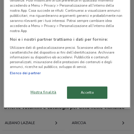
Via S.Ambrogio, 20 Albano Laziale
tendenze. Puoi modificare le tue preferenze in qualsiasi momento
CONAD
LIDL
accedendo a Menu > Privacy > Personalizzazione all'interno della
63 m
nostra App. Cosa succede se rifiuti: Continuerai a visualizzare annunci
pubblicitari, ma riguarderanno argomenti generici e probabilmente non
ESSELUNGA
EUROSPIN
saranno rilevanti per i tuoi interessi. Potrai sempre cambiare idea
Piazza Don Agostino Malaguti, 1 Albano Laziale
accedendo a Menu > Privacy > Personalizzazione all'interno della
77 m
nostra App.
IPERCOOP
PANORAMA
Noi e i nostri partner trattiamo i dati per fornire:
Via Gioacchino Rossini 98 Albano Laziale
Utilizzare dati di geolocalizzazione precisi. Scansione attiva delle
CONFORAMA
SISA
80 m
caratteristiche del dispositivo ai fini dell’identificazione. Archiviare
informazioni su dispositivo e/o accedervi. Pubblicità e contenuti
personalizzati, misurazione delle prestazioni dei contenuti e degli
DECÒ
Corso Matteotti, 201
annunci, ricerche sul pubblico, sviluppo di servizi.
0.08848613230235777
Elenco dei partner
Tutte le catene
Piazza G.Carducci ,14 Albano Laziale
Mostra finalità
Accetto
93 m
Offerte volantini e cataloghi per città nelle vicinanze
Corso G. Matteotti, 201 Albano Laziale
94 m
ALBANO LAZIALE
ARICCIA
CORSO MATTEOTTI 179/181 Albano Laziale