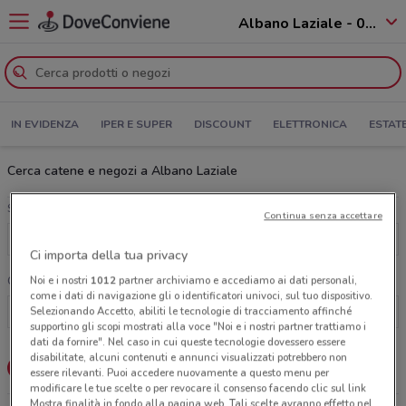
Albano Laziale - 00041
IN EVIDENZA
IPER E SUPER
DISCOUNT
ELETTRONICA
ESTAT
Cerca catene e negozi a Albano Laziale
Scegli una categoria
Continua senza accettare
Tutte le categorie
Ci importa della tua privacy
Noi e i nostri
1012
partner archiviamo e accediamo ai dati personali,
Cerca una catena
come i dati di navigazione gli o identificatori univoci, sul tuo dispositivo.
Selezionando Accetto, abiliti le tecnologie di tracciamento affinché
supportino gli scopi mostrati alla voce "Noi e i nostri partner trattiamo i
dati da fornire". Nel caso in cui queste tecnologie dovessero essere
disabilitate, alcuni contenuti e annunci visualizzati potrebbero non
Lista
Mappa
essere rilevanti. Puoi accedere nuovamente a questo menu per
modificare le tue scelte o per revocare il consenso facendo clic sul link
Mostra finalità in fondo alla pagina web. Tali scelte avranno effetto nel