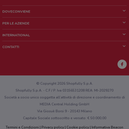
111 m
DOVECONVIENE
Corso Matteotti, 166 Albano Laziale
Cos'è DoveConviene
122 m
PER LE AZIENDE
Chi siamo
Cosa facciamo
INTERNATIONAL
Corso Matteotti 166
News e media
Richieste commerciali e marketing
0.12189740695036384
Brazil
CONTATTI
Lavora con noi
Mexico
Segnalazione punto vendita
Corso Giacomo Matteotti, 175 Albano Laziale
France
126 m
Segnalazione Volantino
Australia
Hai un malfunzionamento sul web o sull'app?
Corso Giacomo Matteotti 150 Roma
New Zealand
© Copyright 2026 Shopfully S.p.A.
139 m
Shopfully S.p.A. - C.F / P. Iva 03156531208 REA: MI-2029270
Società a socio unico soggetta all’attività di direzione e coordinamento di
Via Camillo Benso Conte Di Cavour, 3
MEDIA Central Holding GmbH
0.14274550554704182
Via Giosuè Borsi 9 - 20143 Milano
Capitale Sociale sottoscritto e versato: € 50.000,00
Corso Matteotti 165
0.14444524212724585
Termini e Condizioni
Privacy policy
Cookie policy
Informativa Beacon