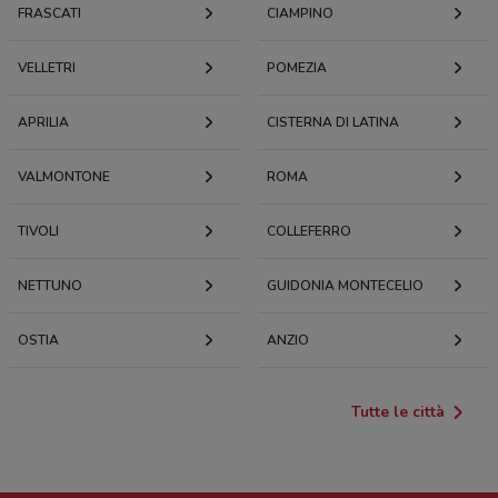
FRASCATI
CIAMPINO
95 m
VELLETRI
POMEZIA
Corso Giacomo Matteotti, 189 Albano Laziale
103 m
APRILIA
CISTERNA DI LATINA
Corso Matteotti 178-181 Albano Laziale
VALMONTONE
104 m
ROMA
TIVOLI
Corso Matteotti, 66 Albano Laziale
COLLEFERRO
105 m
NETTUNO
GUIDONIA MONTECELIO
Via Cavour, 13 Albano Laziale
110 m
OSTIA
ANZIO
Via Camillo Benso Conte di Cavour, 55, 00041
Tutte le città
Albano Laziale RM n- Email:
tecnohomesrl@gmail.com n- Tel: 0693283234n
Albano Laziale