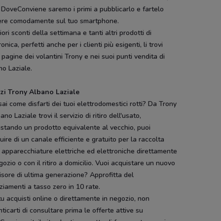
 DoveConviene saremo i primi a pubblicarlo e fartelo
ere comodamente sul tuo smartphone.
liori sconti della settimana e tanti altri prodotti di
ronica, perfetti anche per i clienti più esigenti, li trovi
 pagine dei volantini Trony e nei suoi punti vendita di
o Laziale.
izi Trony Albano Laziale
ai come disfarti dei tuoi elettrodomestici rotti? Da Trony
ano Laziale trovi il servizio di ritiro dell'usato,
stando un prodotto equivalente al vecchio, puoi
uire di un canale efficiente e gratuito per la raccolta
 apparecchiature elettriche ed elettroniche direttamente
gozio o con il ritiro a domicilio. Vuoi acquistare un nuovo
isore di ultima generazione? Approfitta del
ziamenti a tasso zero in 10 rate.
u acquisti online o direttamente in negozio, non
ticarti di consultare prima le offerte attive su