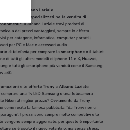
gozi Trony a Albano Laziale
numerosi
negozi specializzati nella vendita di
trodomestici
a Albano Laziale trovi prodotti di
ronica a dei prezzi vantaggiosi, sempre in offerta
visi per categorie, informatica,
computer
portatili,
ssori per PC e Mac e accessori audio
parto di telefonia per comprare lo
smartphone
o il tablet
ne di tutti gli ultimi modelli di Iphone 11 e X, Huawei,
ung e tutti gli smartphone più venduti come il Samsung
xy a40.
romozioni e le offerte Trony a Albano Laziale
 comprare una Tv LED Samsung o una fotocamera
ale Nikon al miglior prezzo? Ovviamente da Trony,
é come recita la famosa pubblicità: “da Trony non ci
paragoni”. I prezzi sono sempre molto competitivi e le
rte vengono sempre aggiornate, per questo è importante
ollare se è uscito il nuovo volantino, ma senza stress,