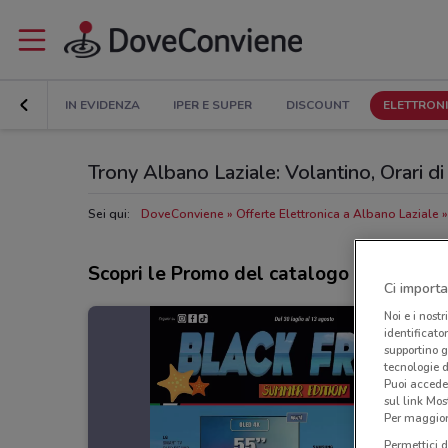
IN EVIDENZA
IPER E SUPER
DISCOUNT
ELETTRON
Trony Albano Laziale: Volantino, Orari di 
Sei qui:
DoveConviene
Offerte Elettronica a Albano Laziale
Scopri le Promo del catalogo Trony
Ci importa
Noi e i nostr
identificato
supportino g
tecnologie d
Puoi accede
sul link Mos
Per maggiori
Permettici d