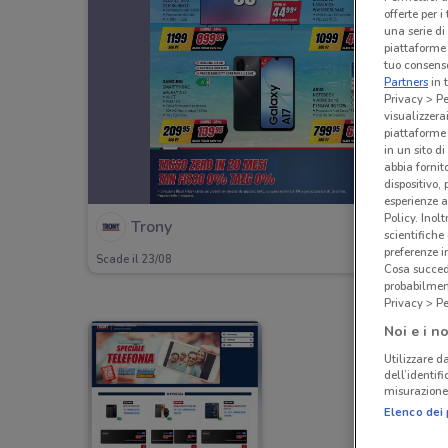
offerte per 
una serie di
piattaforme 
tuo consenso
Partners
in 
Privacy > Pe
visualizzera
piattaforme 
in un sito d
abbia fornit
dispositivo,
esperienze a
Policy. Inolt
Trony
scientifiche
preferenze 
Scade il 23/08
Cosa succede
probabilmen
Privacy > Pe
Noi e i no
Utilizzare da
dell’identif
misurazione 
Elenco dei 