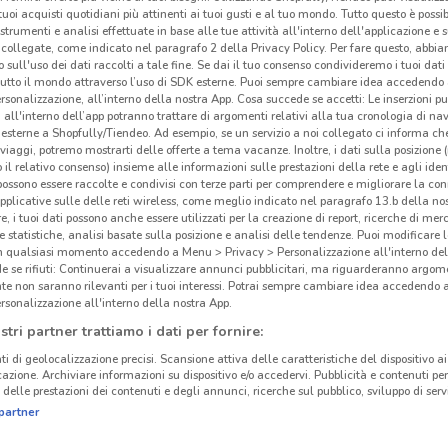
i tuoi acquisti quotidiani più attinenti ai tuoi gusti e al tuo mondo. Tutto questo è possi
 strumenti e analisi effettuate in base alle tue attività all'interno dell'applicazione e 
collegate, come indicato nel paragrafo 2 della Privacy Policy. Per fare questo, abbi
 sull'uso dei dati raccolti a tale fine. Se dai il tuo consenso condivideremo i tuoi dati
tutto il mondo attraverso l’uso di SDK esterne. Puoi sempre cambiare idea accedend
Gli
rsonalizzazione, all’interno della nostra App. Cosa succede se accetti: Le inserzioni pu
i all'interno dell’app potranno trattare di argomenti relativi alla tua cronologia di na
neg
esterne a Shopfully/Tiendeo. Ad esempio, se un servizio a noi collegato ci informa ch
i viaggi, potremo mostrarti delle offerte a tema vacanze. Inoltre, i dati sulla posizione 
o il relativo consenso) insieme alle informazioni sulle prestazioni della rete e agli ident
Dove
 possono essere raccolte e condivisi con terze parti per comprendere e migliorare la conn
Trony
pplicative sulle delle reti wireless, come meglio indicato nel paragrafo 13.b della no
Bern
re, i tuoi dati possono anche essere utilizzati per la creazione di report, ricerche di mer
 e statistiche, analisi basate sulla posizione e analisi delle tendenze. Puoi modificare l
i neg
in qualsiasi momento accedendo a Menu > Privacy > Personalizzazione all'interno del
14.2 km
offro
 se rifiuti: Continuerai a visualizzare annunci pubblicitari, ma riguarderanno argome
te non saranno rilevanti per i tuoi interessi. Potrai sempre cambiare idea accedendo
scont
rsonalizzazione all'interno della nostra App.
Cosa 
stri partner trattiamo i dati per fornire:
a te!
ti di geolocalizzazione precisi. Scansione attiva delle caratteristiche del dispositivo ai 
Trony
icazione. Archiviare informazioni su dispositivo e/o accedervi. Pubblicità e contenuti per
infor
delle prestazioni dei contenuti e degli annunci, ricerche sul pubblico, sviluppo di servi
negoz
partner
e co