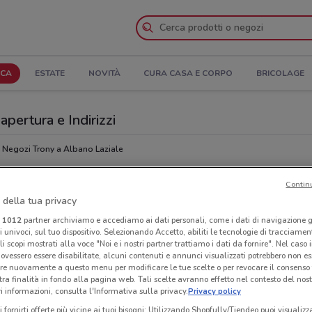
ICA
ESTATE
NOVITÀ
CURA CASA E CORPO
BRICOLAGE
apertura e Indirizzi
Negozi Trony a Albano Laziale
Contin
Ora
 della tua privacy
i
1012
partner archiviamo e accediamo ai dati personali, come i dati di navigazione g
ri univoci, sul tuo dispositivo. Selezionando Accetto, abiliti le tecnologie di tracciame
li scopi mostrati alla voce "Noi e i nostri partner trattiamo i dati da fornire". Nel caso 
ovessero essere disabilitate, alcuni contenuti e annunci visualizzati potrebbero non ess
re nuovamente a questo menu per modificare le tue scelte o per revocare il consenso
tra finalità in fondo alla pagina web. Tali scelte avranno effetto nel contesto del nost
 informazioni, consulta l'Informativa sulla privacy.
Privacy policy
i fornirti offerte più vicine ai tuoi bisogni: Utilizzando Shopfully/Tiendeo puoi visualizz