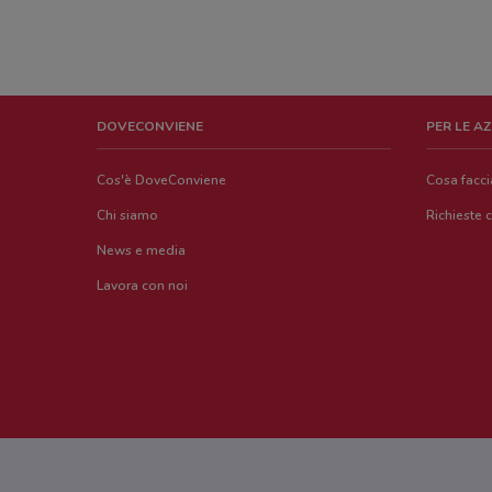
DOVECONVIENE
PER LE A
Cos'è DoveConviene
Cosa facc
Chi siamo
Richieste 
News e media
Lavora con noi