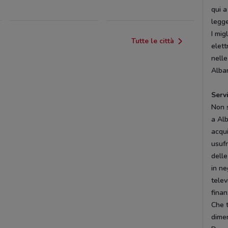
qui a
legg
I mig
Tutte le città
elett
nelle
Alban
Serv
Non s
a Alb
acqui
usufr
delle
in ne
telev
finan
Che t
dimen