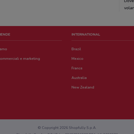
DoveC
volan
ZIENDE
INTERNATIONAL
iamo
Brazil
commerciali e marketing
Mexico
France
Australia
New Zealand
© Copyright 2026 Shopfully S.p.A.