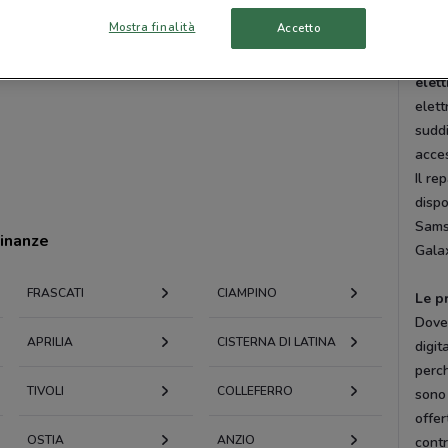
Mostra finalità
Accetto
I Ne
Nei 
elet
elett
suddi
acce
Il re
dispo
Sams
cinanze
Gala
FRASCATI
CIAMPINO
Le p
Dove
APRILIA
CISTERNA DI LATINA
digit
perch
TIVOLI
COLLEFERRO
sono 
offe
OSTIA
ANZIO
contr