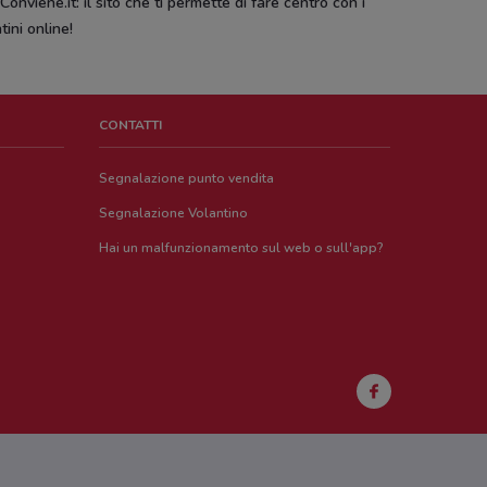
onviene.it: il sito che ti permette di fare centro con i
tini online!
CONTATTI
Segnalazione punto vendita
Segnalazione Volantino
Hai un malfunzionamento sul web o sull'app?