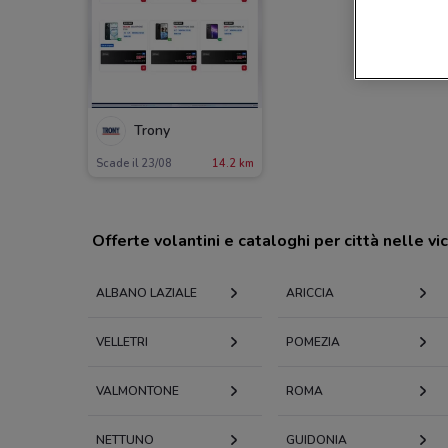
Trony
Scade il 23/08
14.2 km
Offerte volantini e cataloghi per città nelle vi
ALBANO LAZIALE
ARICCIA
VELLETRI
POMEZIA
VALMONTONE
ROMA
NETTUNO
GUIDONIA