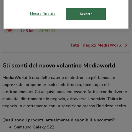
Viale Della Primavera, 194 Roma
10.3 km
APERTO
Mostra finalità
Accetto
Via TUSCOLANA, 1252 Roma
12.3 km
APERTO
Tutti i negozi MediaWorld
Gli sconti del nuovo volantino Mediaworld
MediaWorld
è una delle catene di elettronica più famose e
apprezzate; propone articoli di elettronica, tecnologia ed
elettrodomestici. Gli acquisti possono essere fatti secondo diverse
modalità: direttamente in negozio, attraverso il servizio “Ritira in
negozio” o direttamente con la spedizione presso l’indirizzo scelto.
Quali sono i prodotti attualmente disponibili e scontati?
Samsung Galaxy S22