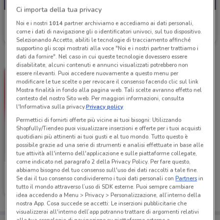
Ci importa della tua privacy
MediaWorld
Noi e i nostri
1014
partner archiviamo e accediamo ai dati personali,
come i dati di navigazione gli o identificatori univoci, sul tuo dispositivo.
Scade domani
6.4 km
Selezionando Accetto, abiliti le tecnologie di tracciamento affinché
supportino gli scopi mostrati alla voce "Noi e i nostri partner trattiamo i
dati da fornire". Nel caso in cui queste tecnologie dovessero essere
disabilitate, alcuni contenuti e annunci visualizzati potrebbero non
essere rilevanti. Puoi accedere nuovamente a questo menu per
modificare le tue scelte o per revocare il consenso facendo clic sul link
Mostra finalità in fondo alla pagina web. Tali scelte avranno effetto nel
contesto del nostro Sito web. Per maggiori informazioni, consulta
l'Informativa sulla privacy.
Privacy policy
Permettici di fornirti offerte più vicine ai tuoi bisogni: Utilizzando
Shopfully/Tiendeo puoi visualizzare inserzioni e offerte per i tuoi acquisti
quotidiani più attinenti ai tuoi gusti e al tuo mondo. Tutto questo è
possibile grazie ad una serie di strumenti e analisi effettuate in base alle
tue attività all'interno dell'applicazione e sulle piattaforme collegate,
come indicato nel paragrafo 2 della Privacy Policy. Per fare questo,
abbiamo bisogno del tuo consenso sull'uso dei dati raccolti a tale fine.
MediaWorld
Se dai il tuo consenso condivideremo i tuoi dati personali con
Partners
in
tutto il mondo attraverso l’uso di SDK esterne. Puoi sempre cambiare
Scade venerdì
6.4 km
idea accedendo a Menu > Privacy > Personalizzazione, all’interno della
nostra App. Cosa succede se accetti: Le inserzioni pubblicitarie che
visualizzerai all'interno dell’app potranno trattare di argomenti relativi