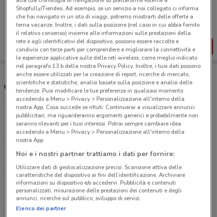
alla tua cronologia di navigazione su piattaforme esterne a
Porta DoveConviene sempre con te!
Shopfully/Tiendeo. Ad esempio, se un servizio a noi collegato ci informa
Puoi trovare le migliori offerte dei negozi vicino a te,
che hai navigato in un sito di viaggi, potremo mostrarti delle offerte a
salvarle e creare la tua lista del risparmio, comodamente
tema vacanze. Inoltre, i dati sulla posizione (nel caso in cui abbia fornito
dal tuo cellulare.
il relativo consenso) insieme alle informazioni sulle prestazioni della
rete e agli identificativi del dispositivo, possono essere raccolte e
SCARICA L’APP
condivisi con terze parti per comprendere e migliorare la connettività e
le esperienze applicative sulle delle reti wireless, come meglio indicato
nel paragrafo 13.b della nostra Privacy Policy. Inoltre, i tuoi dati possono
anche essere utilizzati per la creazione di report, ricerche di mercato,
scientifiche e statistiche, analisi basate sulla posizione e analisi delle
Orari e negozi Media World
tendenze. Puoi modificare le tue preferenze in qualsiasi momento
accedendo a Menu > Privacy > Personalizzazione all'interno della
nostra App. Cosa succede se rifiuti: Continuerai a visualizzare annunci
Via della Lega Lombarda, 40 Roma
pubblicitari, ma riguarderanno argomenti generici e probabilmente non
saranno rilevanti per i tuoi interessi. Potrai sempre cambiare idea
6.3 km
APERTO
accedendo a Menu > Privacy > Personalizzazione all'interno della
nostra App.
Via Alberto Pollio, 50 Roma
Noi e i nostri partner trattiamo i dati per fornire:
7.4 km
APERTO
Utilizzare dati di geolocalizzazione precisi. Scansione attiva delle
caratteristiche del dispositivo ai fini dell’identificazione. Archiviare
informazioni su dispositivo e/o accedervi. Pubblicità e contenuti
Via Alberto Lionello, 201 Roma
personalizzati, misurazione delle prestazioni dei contenuti e degli
8.2 km
APERTO
annunci, ricerche sul pubblico, sviluppo di servizi.
Elenco dei partner