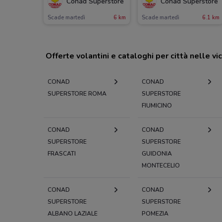
Conad Superstore
Conad Superstore
Scade martedì
6 km
Scade martedì
6.1 km
Offerte volantini e cataloghi per città nelle vi
CONAD
CONAD
SUPERSTORE ROMA
SUPERSTORE
FIUMICINO
CONAD
CONAD
SUPERSTORE
SUPERSTORE
FRASCATI
GUIDONIA
MONTECELIO
CONAD
CONAD
SUPERSTORE
SUPERSTORE
ALBANO LAZIALE
POMEZIA