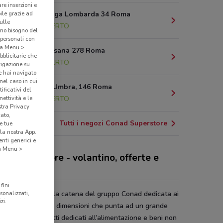
are inserzioni e
Via della Lega Lombarda 34 Roma
bile grazie ad
sulle
6.3 km
APERTO
amo bisogno del
 personali con
o a Menu >
Via Della Pisana 278 Roma
bblicitarie che
7.1 km
APERTO
vigazione su
e hai navigato
(nel caso in cui
Via Nocera Umbra, 146 Roma
ificativi del
8.7 km
APERTO
ettività e le
stra Privacy
cato,
Tutti i negozi Conad Superstore
e tue
la nostra App.
nti generici e
 a Menu >
ad Superstore - volantino, offerte e
ta Conad
fini
d Superstore
è la catena del gruppo Conad dedicata ai
sonalizzati,
zi.
rmercati di grandi dimensioni che punta ad un grande
timento di prodotti dedicati all’alimentazione e beni non