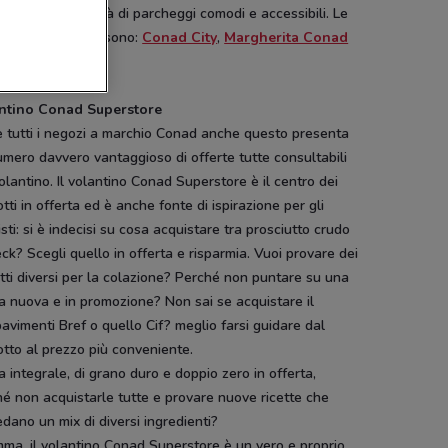
ntari alla praticità di parcheggi comodi e accessibili. Le
e insegne
Conad
sono:
Conad City
,
Margherita Conad
azio Conad
.
ntino Conad Superstore
 tutti i negozi a marchio Conad anche questo presenta
mero davvero vantaggioso di offerte tutte consultabili
olantino. Il volantino Conad Superstore è il centro dei
tti in offerta ed è anche fonte di ispirazione per gli
sti: si è indecisi su cosa acquistare tra prosciutto crudo
ck? Scegli quello in offerta e risparmia. Vuoi provare dei
tti diversi per la colazione? Perché non puntare su una
 nuova e in promozione? Non sai se acquistare il
avimenti Bref o quello Cif? meglio farsi guidare dal
tto al prezzo più conveniente.
a integrale, di grano duro e doppio zero in offerta,
é non acquistarle tutte e provare nuove ricette che
dano un mix di diversi ingredienti?
ma, il volantino Conad Superstore è un vero e proprio