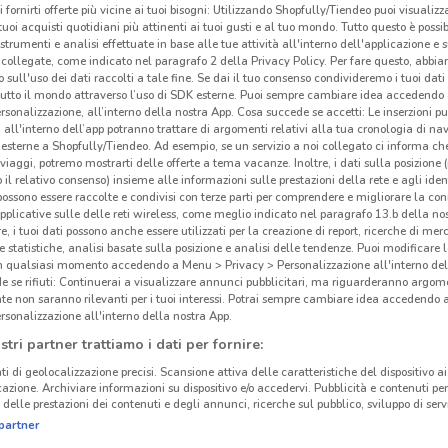
i fornirti offerte più vicine ai tuoi bisogni: Utilizzando Shopfully/Tiendeo puoi visualizz
i tuoi acquisti quotidiani più attinenti ai tuoi gusti e al tuo mondo. Tutto questo è possi
 strumenti e analisi effettuate in base alle tue attività all'interno dell'applicazione e 
collegate, come indicato nel paragrafo 2 della Privacy Policy. Per fare questo, abbi
 sull'uso dei dati raccolti a tale fine. Se dai il tuo consenso condivideremo i tuoi dati
tutto il mondo attraverso l’uso di SDK esterne. Puoi sempre cambiare idea accedend
rsonalizzazione, all’interno della nostra App. Cosa succede se accetti: Le inserzioni pu
i all'interno dell’app potranno trattare di argomenti relativi alla tua cronologia di na
esterne a Shopfully/Tiendeo. Ad esempio, se un servizio a noi collegato ci informa ch
i viaggi, potremo mostrarti delle offerte a tema vacanze. Inoltre, i dati sulla posizione 
o il relativo consenso) insieme alle informazioni sulle prestazioni della rete e agli ident
 possono essere raccolte e condivisi con terze parti per comprendere e migliorare la conn
pplicative sulle delle reti wireless, come meglio indicato nel paragrafo 13.b della no
re, i tuoi dati possono anche essere utilizzati per la creazione di report, ricerche di mer
 e statistiche, analisi basate sulla posizione e analisi delle tendenze. Puoi modificare l
6 km
in qualsiasi momento accedendo a Menu > Privacy > Personalizzazione all'interno del
 se rifiuti: Continuerai a visualizzare annunci pubblicitari, ma riguarderanno argome
te non saranno rilevanti per i tuoi interessi. Potrai sempre cambiare idea accedendo
Con
rsonalizzazione all'interno della nostra App.
car
stri partner trattiamo i dati per fornire:
ti di geolocalizzazione precisi. Scansione attiva delle caratteristiche del dispositivo ai 
Cona
icazione. Archiviare informazioni su dispositivo e/o accedervi. Pubblicità e contenuti per
delle prestazioni dei contenuti e degli annunci, ricerche sul pubblico, sviluppo di servi
supe
partner
assor