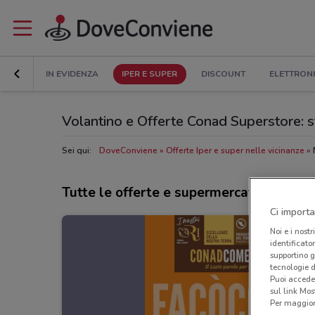
IN EVIDENZA
IPER E SUPER
DISCOUNT
ELETTRON
Volantino e Offerte Conad Superstore: sf
Sei qui:
DoveConviene
Offerte Iper e super nelle vicinanze
Tutte le offerte e supermercati Conad 
Ci importa
Noi e i nostr
identificato
supportino g
tecnologie d
Puoi accede
sul link Mos
Per maggiori