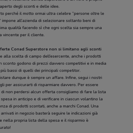
 aperto degli sconti e delle idee.
o perché il motto ormai ultra celebre “persone oltre le
 impone all’azienda di selezionare soltanto beni di
sima qualità facendo sì che ogni scelta sia sempre una
a vincente per il cliente.
fferte Conad Superstore non si limitano agli sconti
e alla scelta di campo dell’esercente, anche i prodotti
n sconto godono di prezzi davvero competitivi e in media
più bassi di quelli dei principali competitor.
stare dunque è sempre un affare. Infine, segui i nostri
gli per assicurarti di risparmiare davvero. Per essere
i di non perdersi alcun offerta consigliamo di fare la lista
 spesa in anticipo e di verificare in ciascun volantino la
nza di prodotti scontati, anche a marchi Conad. Una
 arrivati in negozio basterà seguire le indicazioni già
te nella propria lista della spesa e il risparmio è
urato!