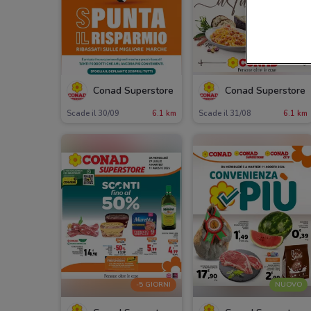
Conad Superstore
Conad Superstore
Scade il 30/09
6.1 km
Scade il 31/08
6.1 km
-5 GIORNI
NUOVO