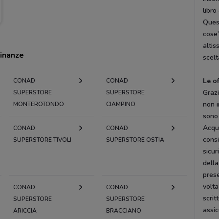
libro
Quest
cose”
altis
cinanze
scelt
Le o
CONAD
CONAD
Grazi
SUPERSTORE
SUPERSTORE
non i
MONTEROTONDO
CIAMPINO
sono 
Acqui
CONAD
CONAD
consi
SUPERSTORE TIVOLI
SUPERSTORE OSTIA
sicur
della
prese
volta
CONAD
CONAD
scrit
SUPERSTORE
SUPERSTORE
assic
ARICCIA
BRACCIANO