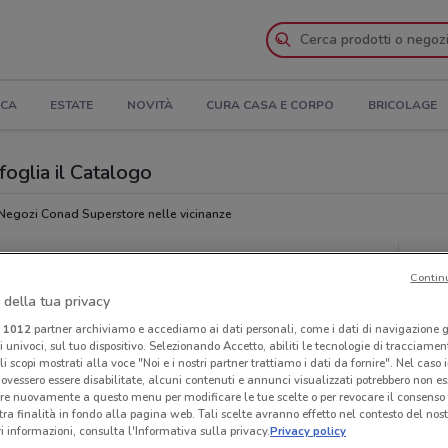
ICA
ESTATE
NOVITÀ
CURA CASA E CORPO
BRICOLAGE
oglia il Catalogo
Negozi Conad Superstore nelle vicinanze
Superstore
Con
Contin
 della tua privacy
i
1012
partner archiviamo e accediamo ai dati personali, come i dati di navigazione g
ri univoci, sul tuo dispositivo. Selezionando Accetto, abiliti le tecnologie di tracciame
li scopi mostrati alla voce "Noi e i nostri partner trattiamo i dati da fornire". Nel caso 
ovessero essere disabilitate, alcuni contenuti e annunci visualizzati potrebbero non ess
re nuovamente a questo menu per modificare le tue scelte o per revocare il consenso
tra finalità in fondo alla pagina web. Tali scelte avranno effetto nel contesto del nost
 informazioni, consulta l'Informativa sulla privacy.
Privacy policy