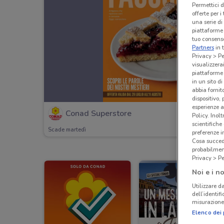
Permettici d
offerte per 
una serie di
piattaforme 
tuo consenso
Partners
in 
Privacy > Pe
visualizzera
piattaforme 
in un sito d
abbia fornit
dispositivo,
esperienze a
Conad Superstore
Policy. Inolt
scientifiche
Scade martedì
preferenze 
Cosa succede
probabilmen
Privacy > Pe
Noi e i no
Utilizzare da
dell’identif
misurazione 
Elenco dei 