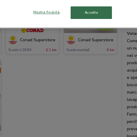
alime
altr
Mostra finalità
Accetto
e
Sp
NUOVO
Vola
Conad Superstore
Conad Superstore
Come
un nu
Scade il 30/09
6.1 km
Scade martedì
6 km
nel v
prodo
acqui
e spe
bisco
marca
lavap
prodo
Farin
perch
preve
Insom