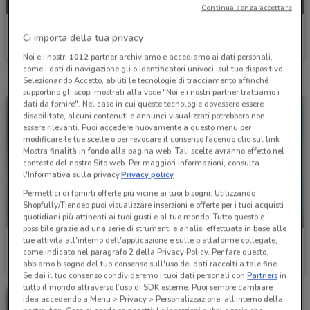
Continua senza accettare
Spazio Conad
Ci importa della tua privacy
Scade il 30/09
7.4 km
Noi e i nostri
1012
partner archiviamo e accediamo ai dati personali,
come i dati di navigazione gli o identificatori univoci, sul tuo dispositivo.
Selezionando Accetto, abiliti le tecnologie di tracciamento affinché
supportino gli scopi mostrati alla voce "Noi e i nostri partner trattiamo i
dati da fornire". Nel caso in cui queste tecnologie dovessero essere
disabilitate, alcuni contenuti e annunci visualizzati potrebbero non
essere rilevanti. Puoi accedere nuovamente a questo menu per
modificare le tue scelte o per revocare il consenso facendo clic sul link
Mostra finalità in fondo alla pagina web. Tali scelte avranno effetto nel
contesto del nostro Sito web. Per maggiori informazioni, consulta
l'Informativa sulla privacy.
Privacy policy
Permettici di fornirti offerte più vicine ai tuoi bisogni: Utilizzando
Shopfully/Tiendeo puoi visualizzare inserzioni e offerte per i tuoi acquisti
-3 GIORNI
quotidiani più attinenti ai tuoi gusti e al tuo mondo. Tutto questo è
possibile grazie ad una serie di strumenti e analisi effettuate in base alle
tue attività all'interno dell'applicazione e sulle piattaforme collegate,
Spazio Conad
Spazio Conad
come indicato nel paragrafo 2 della Privacy Policy. Per fare questo,
abbiamo bisogno del tuo consenso sull'uso dei dati raccolti a tale fine.
Scade il 30/09
7.4 km
Scade lunedì
7.4 km
Se dai il tuo consenso condivideremo i tuoi dati personali con
Partners
in
tutto il mondo attraverso l’uso di SDK esterne. Puoi sempre cambiare
idea accedendo a Menu > Privacy > Personalizzazione, all’interno della