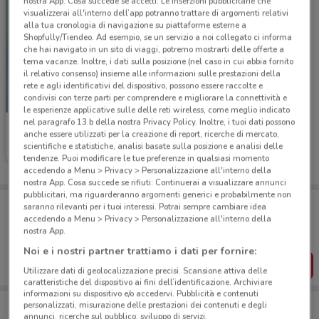
nostra App. Cosa succede se accetti: Le inserzioni pubblicitarie che
visualizzerai all'interno dell’app potranno trattare di argomenti relativi
alla tua cronologia di navigazione su piattaforme esterne a
Shopfully/Tiendeo. Ad esempio, se un servizio a noi collegato ci informa
che hai navigato in un sito di viaggi, potremo mostrarti delle offerte a
tema vacanze. Inoltre, i dati sulla posizione (nel caso in cui abbia fornito
il relativo consenso) insieme alle informazioni sulle prestazioni della
rete e agli identificativi del dispositivo, possono essere raccolte e
condivisi con terze parti per comprendere e migliorare la connettività e
-3 GIORNI
le esperienze applicative sulle delle reti wireless, come meglio indicato
nel paragrafo 13.b della nostra Privacy Policy. Inoltre, i tuoi dati possono
Spazio Conad
anche essere utilizzati per la creazione di report, ricerche di mercato,
scientifiche e statistiche, analisi basate sulla posizione e analisi delle
Scade lunedì
7.4 km
tendenze. Puoi modificare le tue preferenze in qualsiasi momento
accedendo a Menu > Privacy > Personalizzazione all'interno della
nostra App. Cosa succede se rifiuti: Continuerai a visualizzare annunci
pubblicitari, ma riguarderanno argomenti generici e probabilmente non
Porta DoveConviene sempre con te!
saranno rilevanti per i tuoi interessi. Potrai sempre cambiare idea
Puoi trovare le migliori offerte dei negozi vicino a te,
accedendo a Menu > Privacy > Personalizzazione all'interno della
salvarle e creare la tua lista del risparmio, comodamente
nostra App.
dal tuo cellulare.
Noi e i nostri partner trattiamo i dati per fornire:
SCARICA L’APP
Utilizzare dati di geolocalizzazione precisi. Scansione attiva delle
caratteristiche del dispositivo ai fini dell’identificazione. Archiviare
informazioni su dispositivo e/o accedervi. Pubblicità e contenuti
personalizzati, misurazione delle prestazioni dei contenuti e degli
annunci, ricerche sul pubblico, sviluppo di servizi.