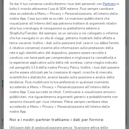
Se dai il tuo consenso condivideremo i tuoi dati personali con
Partners
in
tutto il mondo attraverso l’uso di SDK esterne. Puoi sempre cambiare
idea accedendo a Menu > Privacy > Personalizzazione, all’interno della
nostra App. Cosa succede se accetti: Le inserzioni pubblicitarie che
visualizzerai all'interno dell’app potranno trattare di argomenti relativi
alla tua cronologia di navigazione su piattaforme esterne a
Shopfully/Tiendeo. Ad esempio, se un servizio a noi collegato ci informa
che hai navigato in un sito di viaggi, potremo mostrarti delle offerte a
-3 GIORNI
tema vacanze. Inoltre, i dati sulla posizione (nel caso in cui abbia fornito
il relativo consenso) insieme alle informazioni sulle prestazioni della
Conad
Conad
rete e agli identificativi del dispositivo, possono essere raccolte e
condivisi con terze parti per comprendere e migliorare la connettività e
Scade il 30/09
9.6 km
Scade martedì
1.7 km
le esperienze applicative sulle delle reti wireless, come meglio indicato
nel paragrafo 13.b della nostra Privacy Policy. Inoltre, i tuoi dati possono
anche essere utilizzati per la creazione di report, ricerche di mercato,
scientifiche e statistiche, analisi basate sulla posizione e analisi delle
tendenze. Puoi modificare le tue preferenze in qualsiasi momento
accedendo a Menu > Privacy > Personalizzazione all'interno della
nostra App. Cosa succede se rifiuti: Continuerai a visualizzare annunci
pubblicitari, ma riguarderanno argomenti generici e probabilmente non
saranno rilevanti per i tuoi interessi. Potrai sempre cambiare idea
accedendo a Menu > Privacy > Personalizzazione all'interno della
nostra App.
Noi e i nostri partner trattiamo i dati per fornire:
-3 GIORNI
-3 GIORNI
Utilizzare dati di geolocalizzazione precisi. Scansione attiva delle