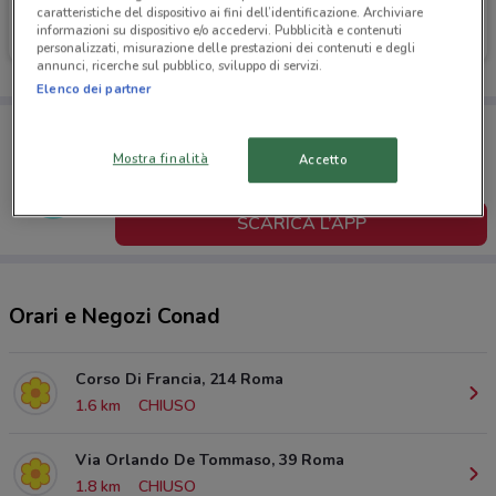
Conad
Conad
caratteristiche del dispositivo ai fini dell’identificazione. Archiviare
informazioni su dispositivo e/o accedervi. Pubblicità e contenuti
Scade martedì
1.7 km
Scade martedì
3.6 km
personalizzati, misurazione delle prestazioni dei contenuti e degli
annunci, ricerche sul pubblico, sviluppo di servizi.
Elenco dei partner
Porta DoveConviene sempre con te!
Puoi trovare le migliori offerte dei negozi vicino a te,
Mostra finalità
Accetto
salvarle e creare la tua lista del risparmio, comodamente
dal tuo cellulare.
SCARICA L’APP
Orari e Negozi Conad
Corso Di Francia, 214 Roma
1.6 km
CHIUSO
Via Orlando De Tommaso, 39 Roma
1.8 km
CHIUSO