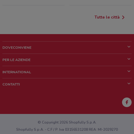
Tutte le città
DOVECONVIENE
Cos'è DoveConviene
PER LE AZIENDE
Chi siamo
Cosa facciamo
INTERNATIONAL
News e media
Richieste commerciali e marketing
Brazil
CONTATTI
Lavora con noi
Mexico
Segnalazione punto vendita
France
Segnalazione Volantino
Australia
Hai un malfunzionamento sul web o sull'app?
New Zealand
© Copyright 2026 Shopfully S.p.A.
Shopfully S.p.A. - C.F / P. Iva 03156531208 REA: MI-2029270