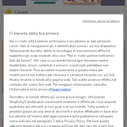
Conad
Scade il 30/09
3.6 km
Continua senza accettare
Ci importa della tua privacy
Noi e i nostri
1012
partner archiviamo e accediamo ai dati personali,
come i dati di navigazione gli o identificatori univoci, sul tuo dispositivo.
Selezionando Accetto, abiliti le tecnologie di tracciamento affinché
supportino gli scopi mostrati alla voce "Noi e i nostri partner trattiamo i
dati da fornire". Nel caso in cui queste tecnologie dovessero essere
disabilitate, alcuni contenuti e annunci visualizzati potrebbero non
essere rilevanti. Puoi accedere nuovamente a questo menu per
modificare le tue scelte o per revocare il consenso facendo clic sul link
Mostra finalità in fondo alla pagina web. Tali scelte avranno effetto nel
contesto del nostro Sito web. Per maggiori informazioni, consulta
-3 GIORNI
l'Informativa sulla privacy.
Privacy policy
Permettici di fornirti offerte più vicine ai tuoi bisogni: Utilizzando
Conad
Conad
Shopfully/Tiendeo puoi visualizzare inserzioni e offerte per i tuoi acquisti
quotidiani più attinenti ai tuoi gusti e al tuo mondo. Tutto questo è
Scade martedì
1.7 km
Scade il 31/08
3.6 km
possibile grazie ad una serie di strumenti e analisi effettuate in base alle
tue attività all'interno dell'applicazione e sulle piattaforme collegate,
come indicato nel paragrafo 2 della Privacy Policy. Per fare questo,
abbiamo bisogno del tuo consenso sull'uso dei dati raccolti a tale fine.