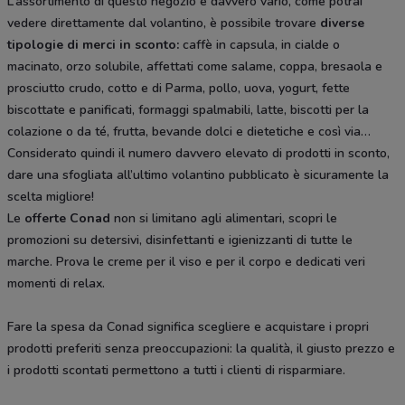
L’assortimento di questo negozio è davvero vario, come potrai
vedere direttamente dal volantino, è possibile trovare
diverse
tipologie di merci in sconto:
caffè in capsula, in cialde o
macinato, orzo solubile, affettati come salame, coppa, bresaola e
prosciutto crudo, cotto e di Parma, pollo, uova, yogurt, fette
biscottate e panificati, formaggi spalmabili, latte, biscotti per la
colazione o da té, frutta, bevande dolci e dietetiche e così via
Considerato quindi il numero davvero elevato di prodotti in sconto,
dare una sfogliata all’ultimo volantino pubblicato è sicuramente la
scelta migliore!
Le
offerte Conad
non si limitano agli alimentari, scopri le
promozioni su detersivi, disinfettanti e igienizzanti di tutte le
marche. Prova le creme per il viso e per il corpo e dedicati veri
momenti di relax.
Fare la spesa da Conad significa scegliere e acquistare i propri
prodotti preferiti senza preoccupazioni: la qualità, il giusto prezzo e
i prodotti scontati permettono a tutti i clienti di risparmiare.