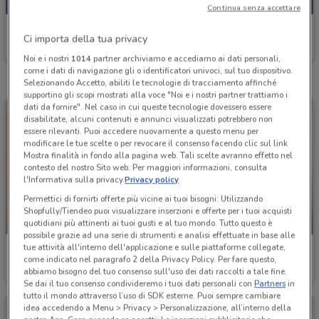
Continua senza accettare
Conad City
Ci importa della tua privacy
Scade il 30/09
1 km
Noi e i nostri
1014
partner archiviamo e accediamo ai dati personali,
come i dati di navigazione gli o identificatori univoci, sul tuo dispositivo.
Selezionando Accetto, abiliti le tecnologie di tracciamento affinché
supportino gli scopi mostrati alla voce "Noi e i nostri partner trattiamo i
dati da fornire". Nel caso in cui queste tecnologie dovessero essere
disabilitate, alcuni contenuti e annunci visualizzati potrebbero non
essere rilevanti. Puoi accedere nuovamente a questo menu per
modificare le tue scelte o per revocare il consenso facendo clic sul link
Mostra finalità in fondo alla pagina web. Tali scelte avranno effetto nel
contesto del nostro Sito web. Per maggiori informazioni, consulta
l'Informativa sulla privacy.
Privacy policy
Permettici di fornirti offerte più vicine ai tuoi bisogni: Utilizzando
Shopfully/Tiendeo puoi visualizzare inserzioni e offerte per i tuoi acquisti
-3 GIORNI
-3 GIORNI
quotidiani più attinenti ai tuoi gusti e al tuo mondo. Tutto questo è
possibile grazie ad una serie di strumenti e analisi effettuate in base alle
tue attività all'interno dell'applicazione e sulle piattaforme collegate,
Conad City
Conad City
come indicato nel paragrafo 2 della Privacy Policy. Per fare questo,
abbiamo bisogno del tuo consenso sull'uso dei dati raccolti a tale fine.
Scade martedì
2.3 km
Scade martedì
1 km
Se dai il tuo consenso condivideremo i tuoi dati personali con
Partners
in
tutto il mondo attraverso l’uso di SDK esterne. Puoi sempre cambiare
idea accedendo a Menu > Privacy > Personalizzazione, all’interno della