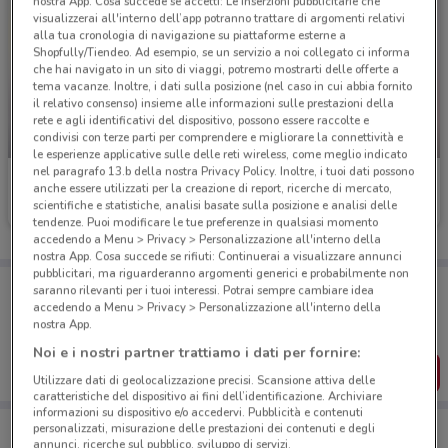
nostra App. Cosa succede se accetti: Le inserzioni pubblicitarie che
visualizzerai all'interno dell’app potranno trattare di argomenti relativi
alla tua cronologia di navigazione su piattaforme esterne a
Shopfully/Tiendeo. Ad esempio, se un servizio a noi collegato ci informa
che hai navigato in un sito di viaggi, potremo mostrarti delle offerte a
tema vacanze. Inoltre, i dati sulla posizione (nel caso in cui abbia fornito
il relativo consenso) insieme alle informazioni sulle prestazioni della
rete e agli identificativi del dispositivo, possono essere raccolte e
condivisi con terze parti per comprendere e migliorare la connettività e
-3 GIORNI
-3 GIORNI
le esperienze applicative sulle delle reti wireless, come meglio indicato
nel paragrafo 13.b della nostra Privacy Policy. Inoltre, i tuoi dati possono
Conad City
Conad City
anche essere utilizzati per la creazione di report, ricerche di mercato,
scientifiche e statistiche, analisi basate sulla posizione e analisi delle
Scade martedì
2.3 km
Scade martedì
2.3 km
tendenze. Puoi modificare le tue preferenze in qualsiasi momento
accedendo a Menu > Privacy > Personalizzazione all'interno della
nostra App. Cosa succede se rifiuti: Continuerai a visualizzare annunci
pubblicitari, ma riguarderanno argomenti generici e probabilmente non
Porta DoveConviene sempre con te!
saranno rilevanti per i tuoi interessi. Potrai sempre cambiare idea
Puoi trovare le migliori offerte dei negozi vicino a te,
accedendo a Menu > Privacy > Personalizzazione all'interno della
salvarle e creare la tua lista del risparmio, comodamente
nostra App.
dal tuo cellulare.
Noi e i nostri partner trattiamo i dati per fornire:
SCARICA L’APP
Utilizzare dati di geolocalizzazione precisi. Scansione attiva delle
caratteristiche del dispositivo ai fini dell’identificazione. Archiviare
informazioni su dispositivo e/o accedervi. Pubblicità e contenuti
personalizzati, misurazione delle prestazioni dei contenuti e degli
annunci, ricerche sul pubblico, sviluppo di servizi.