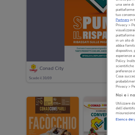
una serie di
piattaforme 
tuo consenso
Partners
in 
Privacy > Pe
visualizzera
piattaforme 
in un sito d
abbia fornit
dispositivo,
esperienze a
Policy. Inolt
scientifiche
Conad City
preferenze 
Cosa succede
Scade il 30/09
probabilmen
Privacy > Pe
Noi e i no
Utilizzare da
dell’identif
misurazione 
Elenco dei 