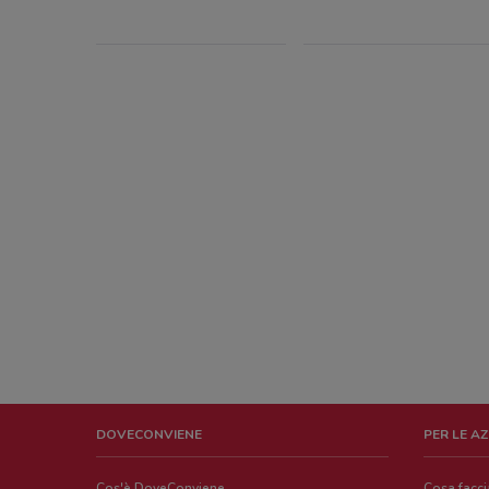
DOVECONVIENE
PER LE A
Cos'è DoveConviene
Cosa facc