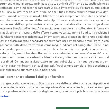
 strumenti e analisi effettuate in base alle tue attività all'interno dell'applicazione e 
collegate, come indicato nel paragrafo 2 della Privacy Policy. Per fare questo, abbi
 sull'uso dei dati raccolti a tale fine. Se dai il tuo consenso condivideremo i tuoi dati
tutto il mondo attraverso l’uso di SDK esterne. Puoi sempre cambiare idea accedend
rsonalizzazione, all’interno della nostra App. Cosa succede se accetti: Le inserzioni pu
i all'interno dell’app potranno trattare di argomenti relativi alla tua cronologia di na
esterne a Shopfully/Tiendeo. Ad esempio, se un servizio a noi collegato ci informa ch
i viaggi, potremo mostrarti delle offerte a tema vacanze. Inoltre, i dati sulla posizione 
o il relativo consenso) insieme alle informazioni sulle prestazioni della rete e agli ident
 possono essere raccolte e condivisi con terze parti per comprendere e migliorare la conn
pplicative sulle delle reti wireless, come meglio indicato nel paragrafo 13.b della no
re, i tuoi dati possono anche essere utilizzati per la creazione di report, ricerche di mer
 e statistiche, analisi basate sulla posizione e analisi delle tendenze. Puoi modificare l
in qualsiasi momento accedendo a Menu > Privacy > Personalizzazione all'interno del
 se rifiuti: Continuerai a visualizzare annunci pubblicitari, ma riguarderanno argome
2.6 km
te non saranno rilevanti per i tuoi interessi. Potrai sempre cambiare idea accedendo
rsonalizzazione all'interno della nostra App.
Con
stri partner trattiamo i dati per fornire:
Co
ti di geolocalizzazione precisi. Scansione attiva delle caratteristiche del dispositivo ai 
icazione. Archiviare informazioni su dispositivo e/o accedervi. Pubblicità e contenuti per
delle prestazioni dei contenuti e degli annunci, ricerche sul pubblico, sviluppo di servi
Cona
partner
unisc
della