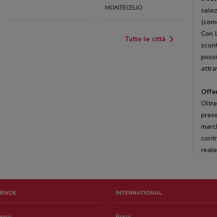
MONTECELIO
selez
(come
Con l
Tutte le città
scont
possi
attra
Offer
Oltre
prese
marc
contr
reale
ZIENDE
INTERNATIONAL
iamo
Brazil