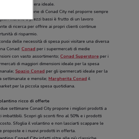
 la spesa giornaliera ideale.
rticolare attenzione di Conad City nel proporre sempre
gliori marche a prezzi bassi è frutto di un lavoro
nte di ricerca per offrire ai propri clienti continue
tunità di risparmio.
onda delle necessità di spesa puoi visitare una diversa
gna Conad:
Conad
per i supermercati di medie
nsioni con vasto assortimento;
Conad Superstore
per i
mercati di maggiori dimensioni ideale per la spesa
imanale;
Spazio Conad
per gli ipermercati ideale per la
a settimanale e mensile;
Margherita Conad
il
arket per la piccola spesa quotidiana.
olantino ricco di offerte
due settimane Conad City propone i migliori prodotti a
i imbattibili. Scopri gli sconti fino al 50% e i prodotti
costo. Sfoglia il volantino e non lasciarti scappare le
e proposte e i nuovi prodotti in offerta.
antino Conad City
infatti oltre alle più classiche