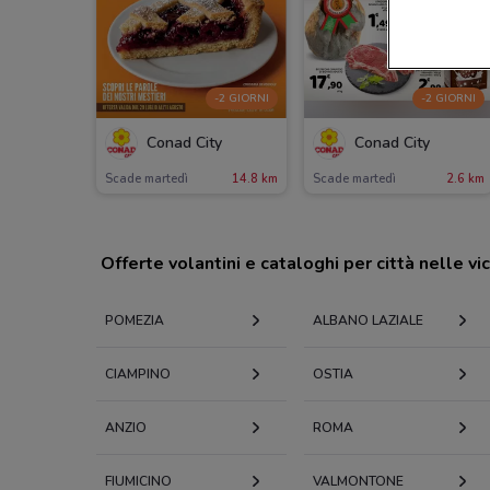
-2 GIORNI
-2 GIORNI
Conad City
Conad City
Scade martedì
14.8 km
Scade martedì
2.6 km
Offerte volantini e cataloghi per città nelle vi
POMEZIA
ALBANO LAZIALE
CIAMPINO
OSTIA
ANZIO
ROMA
FIUMICINO
VALMONTONE