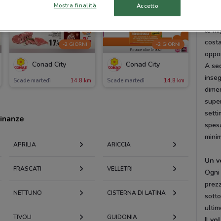
Mostra finalità
Accetto
e per
La pa
le mi
costa
-2 GIORNI
-2 GIORNI
oppor
Conad City
Conad City
A sec
inse
Scade martedì
14.8 km
Scade martedì
14.8 km
dime
super
sett
cinanze
spes
minim
APRILIA
ARICCIA
Un v
FRASCATI
VELLETRI
Ogni 
prezz
NETTUNO
CISTERNA DI LATINA
sotto
ultim
TIVOLI
GUIDONIA
Il
vol