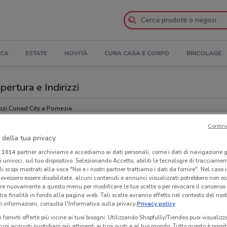
ICA
ESTATE
NOVITÀ
CURA CASA E CORPO
BRICOLAGE
pertura e Indirizzi
zi Conad City a Pomezia
Contin
ity
Sup
 della tua privacy
i
1014
partner archiviamo e accediamo ai dati personali, come i dati di navigazione g
ri univoci, sul tuo dispositivo. Selezionando Accetto, abiliti le tecnologie di tracciame
li scopi mostrati alla voce "Noi e i nostri partner trattiamo i dati da fornire". Nel caso 
ovessero essere disabilitate, alcuni contenuti e annunci visualizzati potrebbero non ess
re nuovamente a questo menu per modificare le tue scelte o per revocare il consenso
tra finalità in fondo alla pagina web. Tali scelte avranno effetto nel contesto del nost
 informazioni, consulta l'Informativa sulla privacy.
Privacy policy
i fornirti offerte più vicine ai tuoi bisogni: Utilizzando Shopfully/Tiendeo puoi visualizz
i tuoi acquisti quotidiani più attinenti ai tuoi gusti e al tuo mondo. Tutto questo è possi