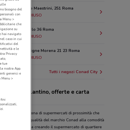
sulle
Via Carmelo Maestrini, 251 Roma
amo bisogno del
 personali con
14.8 km
CHIUSO
o a Menu >
bblicitarie che
vigazione su
Piazza Eschilo 36 Roma
e hai navigato
15.5 km
CHIUSO
(nel caso in cui
ificativi del
ettività e le
Via Delle Vigne Morena 21 23 Roma
stra Privacy
17.9 km
CHIUSO
cato,
e tue
la nostra App.
Tutti i negozi Conad City
nti generici e
 a Menu >
ad City - volantino, offerte e carta
nad
fini
sonalizzati,
zi.
d City
è una catena di supermercati di prossimità che
e la garanzia di qualità del marchio Conad alla comodità
 spesa vicino casa creando il supermercato di quartiere