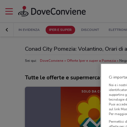
IN EVIDENZA
IPER E SUPER
DISCOUNT
ELETTRON
Conad City Pomezia: Volantino, Orari di a
Sei qui:
DoveConviene
Offerte Iper e super a Pomezia
Nego
Tutte le offerte e supermercati Conad C
Ci importa
Noi e i nostr
identificato
supportino g
tecnologie d
Puoi accede
sul link Mos
Per maggiori
Permettici d
offerte per 