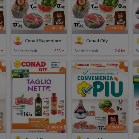
I
-3 GIORNI
-3 GIORNI
Conad Superstore
Conad City
 m
Scade martedì
685 m
Scade martedì
2.6 km
S
I
-3 GIORNI
-3 GIORNI