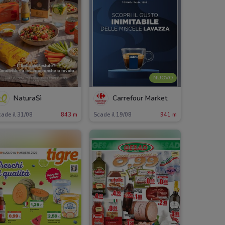
NUOVO
NaturaSì
Carrefour Market
ade il 31/08
843 m
Scade il 19/08
941 m