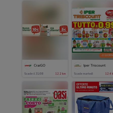
-3 GIORN
CraiGO
Iper Triscount
Scade il 31/08
12.2 km
Scade martedì
12.4 