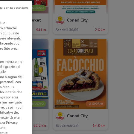
ua senza accettare
NUOVO
Carrefour Market
Conad City
li o
nto affinché
ade il 19/08
941 m
Scade il 30/09
2.6 km
in cui queste
ere rilevanti.
 facendo clic
ro Sito web.
are inserzioni e
bile grazie ad
sulle
amo bisogno del
 personali con
o a Menu >
bblicitarie che
vigazione su
e hai navigato
NUOVO
-3 GIORNI
(nel caso in cui
ificativi del
Emisfero
Conad City
ettività e le
stra Privacy
ade il 26/08
22.2 km
Scade martedì
14.8 km
cato,
e tue