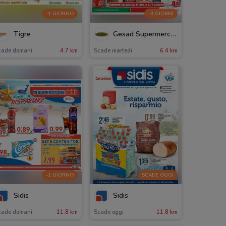
-1 GIORNO
-3 GIORNI
Tigre
Gesad Supermercati
cade domani
4.7 km
Scade martedì
6.4 km
-1 GIORNO
SCADE OGGI
Sidis
Sidis
cade domani
11.8 km
Scade oggi
11.8 km