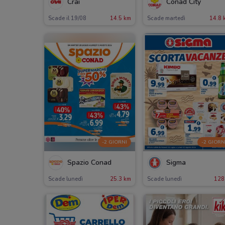
Crai
Conad City
Scade il 19/08
14.5 km
Scade martedì
14.8 
-2 GIORNI
-2 GIORN
Spazio Conad
Sigma
Scade lunedì
25.3 km
Scade lunedì
128