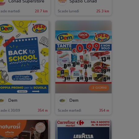
Conad Superstore
Spazio Conad
cade martedì
20.7 km
Scade lunedì
25.3 km
-3 GIORNI
Dem
Dem
ade il 30/09
354 m
Scade martedì
354 m