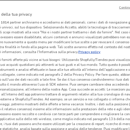
Contin
NUOVO
 della tua privacy
KiK
Spazio Conad
i
1014
partner archiviamo e accediamo ai dati personali, come i dati di navigazione g
ri univoci, sul tuo dispositivo. Selezionando Accetto, abiliti le tecnologie di tracciame
 m
Scade il 16/08
566 m
Scade il 30/09
25.3 km
Sc
li scopi mostrati alla voce "Noi e i nostri partner trattiamo i dati da fornire". Nel caso 
ovessero essere disabilitate, alcuni contenuti e annunci visualizzati potrebbero non ess
re nuovamente a questo menu per modificare le tue scelte o per revocare il consenso
tra finalità in fondo alla pagina web. Tali scelte avranno effetto nel contesto del nost
 informazioni, consulta l'Informativa sulla privacy.
Privacy policy
i fornirti offerte più vicine ai tuoi bisogni: Utilizzando Shopfully/Tiendeo puoi visualizz
i tuoi acquisti quotidiani più attinenti ai tuoi gusti e al tuo mondo. Tutto questo è possi
 strumenti e analisi effettuate in base alle tue attività all'interno dell'applicazione e 
collegate, come indicato nel paragrafo 2 della Privacy Policy. Per fare questo, abbi
 sull'uso dei dati raccolti a tale fine. Se dai il tuo consenso condivideremo i tuoi dati
tutto il mondo attraverso l’uso di SDK esterne. Puoi sempre cambiare idea accedend
rsonalizzazione, all’interno della nostra App. Cosa succede se accetti: Le inserzioni pu
i all'interno dell’app potranno trattare di argomenti relativi alla tua cronologia di na
esterne a Shopfully/Tiendeo. Ad esempio, se un servizio a noi collegato ci informa ch
-3 GIORNI
-4 GIORNI
i viaggi, potremo mostrarti delle offerte a tema vacanze. Inoltre, i dati sulla posizione 
o il relativo consenso) insieme alle informazioni sulle prestazioni della rete e agli ident
Conad Superstore
Pam
 possono essere raccolte e condivisi con terze parti per comprendere e migliorare la conn
pplicative sulle delle reti wireless, come meglio indicato nel paragrafo 13.b della no
 m
Scade martedì
20.7 km
Scade mercoledì
15.5 km
Sc
re, i tuoi dati possono anche essere utilizzati per la creazione di report, ricerche di mer
 e statistiche, analisi basate sulla posizione e analisi delle tendenze. Puoi modificare l