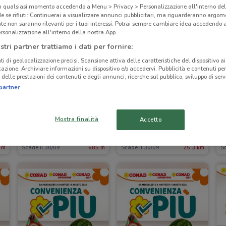
in qualsiasi momento accedendo a Menu > Privacy > Personalizzazione all'interno del
 se rifiuti: Continuerai a visualizzare annunci pubblicitari, ma riguarderanno argome
te non saranno rilevanti per i tuoi interessi. Potrai sempre cambiare idea accedendo
rsonalizzazione all'interno della nostra App.
stri partner trattiamo i dati per fornire:
ti di geolocalizzazione precisi. Scansione attiva delle caratteristiche del dispositivo ai 
icazione. Archiviare informazioni su dispositivo e/o accedervi. Pubblicità e contenuti per
delle prestazioni dei contenuti e degli annunci, ricerche sul pubblico, sviluppo di servi
partner
Mostra finalità
Accetto
Conad Superstore
Spazio Conad
 m
Scade il 30/09
685 m
Scade il 30/09
25.3 km
S