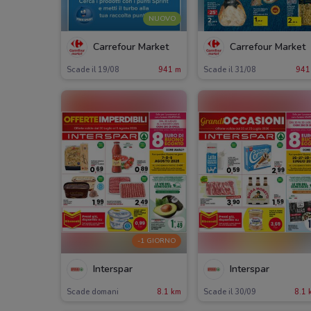
NUOVO
Carrefour Market
Carrefour Market
Scade il 19/08
941 m
Scade il 31/08
941
-1 GIORNO
Interspar
Interspar
Scade domani
8.1 km
Scade il 30/09
8.1 