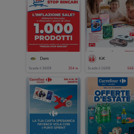
Dem
KiK
Scade il 30/09
354 m
Scade il 16/08
566