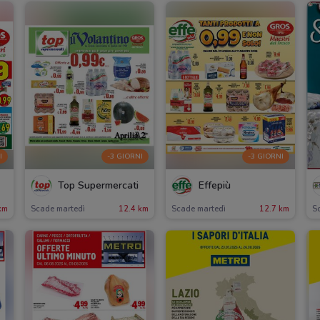
I
-3 GIORNI
-3 GIORNI
Top Supermercati
Effepiù
km
Scade martedì
12.4 km
Scade martedì
12.7 km
Sc