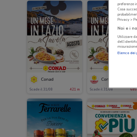
preferenze 
Cosa succede
probabilmen
Privacy > Pe
Noi e i no
Utilizzare da
dell’identif
misurazione 
Elenco dei 
Conad
Conad Superstore
Scade il 31/08
421 m
Scade il 31/08
685