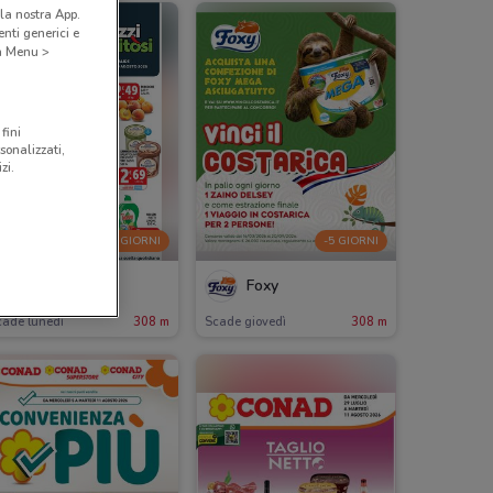
la nostra App.
nti generici e
 a Menu >
fini
sonalizzati,
zi.
-2 GIORNI
-5 GIORNI
Decò
Foxy
cade lunedì
308 m
Scade giovedì
308 m