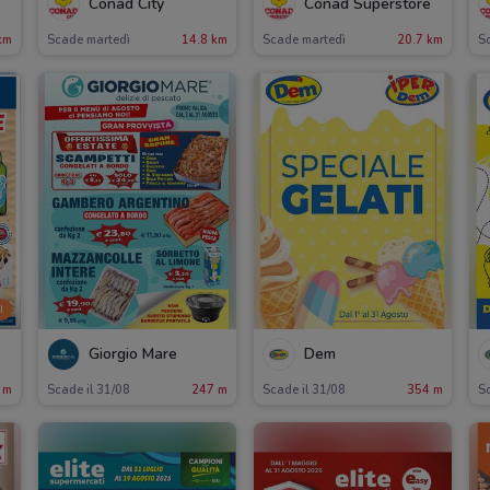
Conad City
Conad Superstore
km
Scade martedì
14.8 km
Scade martedì
20.7 km
S
I
Giorgio Mare
Dem
 m
Scade il 31/08
247 m
Scade il 31/08
354 m
Sc