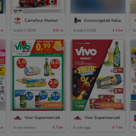
Carrefour Market
Eurosurgelati Italia
 m
Scade il 30/09
941 m
Scade il 31/08
4.3 km
S
-1 GIORNO
SCADE OGGI
Vivo Supermercati
Vivo Supermercati
km
Scade domani
9.7 km
Scade oggi
9.7 km
S