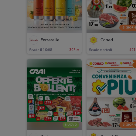
-3 GIORN
Ferrarelle
Conad
Scade il 16/08
308 m
Scade martedì
421
NUOVO
-3 GIORN