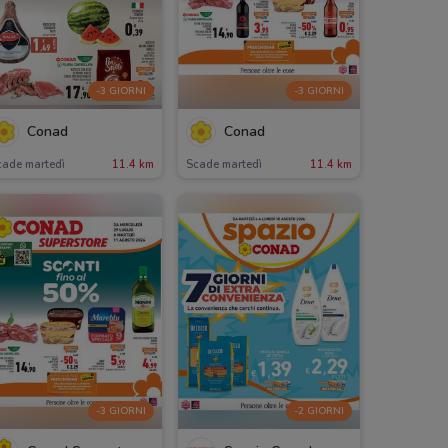
-3 GIORNI
-3 GIORNI
Conad
Conad
cade martedì
11.4 km
Scade martedì
11.4 km
-3 GIORNI
-2 GIORNI