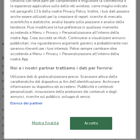
condivisi con terze parti per comprendere e migliorare la connettività e
Via dell'Oceano Pacifico 83 Roma
le esperienze applicative sulle delle reti wireless, come meglio indicato
17.2 km
APERTO
nel paragrafo 13.b della nostra Privacy Policy. Inoltre, i tuoi dati possono
anche essere utilizzati per la creazione di report, ricerche di mercato,
scientifiche e statistiche, analisi basate sulla posizione e analisi delle
Tutti i negozi Ipercoop
tendenze. Puoi modificare le tue preferenze in qualsiasi momento
accedendo a Menu > Privacy > Personalizzazione all'interno della
nostra App. Cosa succede se rifiuti: Continuerai a visualizzare annunci
pubblicitari, ma riguarderanno argomenti generici e probabilmente non
Volantino, offerte e soci IperCoop
saranno rilevanti per i tuoi interessi. Potrai sempre cambiare idea
accedendo a Menu > Privacy > Personalizzazione all'interno della
IperCoop
è un’insegna di ipermercati del marchio
Coop
. Situati
nostra App.
molto spesso all’interno dei centri commerciali, gli ipermercati
Noi e i nostri partner trattiamo i dati per fornire:
IperCoop hanno una superficie di vendita che arriva fino a 15.000
Utilizzare dati di geolocalizzazione precisi. Scansione attiva delle
mq. Al loro interno troviamo un ampio assortimento di prodotti
caratteristiche del dispositivo ai fini dell’identificazione. Archiviare
informazioni su dispositivo e/o accedervi. Pubblicità e contenuti
alimentari e beni di consumo, quali prodotti di elettronica, telefonia,
personalizzati, misurazione delle prestazioni dei contenuti e degli
casalinghi, cartoleria, bricolage e tempo libero.
annunci, ricerche sul pubblico, sviluppo di servizi.
Elenco dei partner
Volantino IperCoop con le migliori promozioni
Sfoglia il volantino
con le
ultime offerte
e scopri l’impegno di
Mostra finalità
Accetto
Coop verso i suoi clienti: permettere a tutti di fare la spesa
comprando prodotti di qualità senza rinunciare al risparmio.