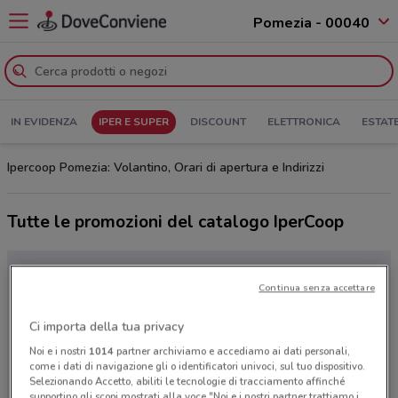
Pomezia - 00040
IN EVIDENZA
IPER E SUPER
DISCOUNT
ELETTRONICA
ESTAT
Ipercoop Pomezia: Volantino, Orari di apertura e Indirizzi
Tutte le promozioni del catalogo IperCoop
Continua senza accettare
Ci importa della tua privacy
Noi e i nostri
1014
partner archiviamo e accediamo ai dati personali,
come i dati di navigazione gli o identificatori univoci, sul tuo dispositivo.
Selezionando Accetto, abiliti le tecnologie di tracciamento affinché
supportino gli scopi mostrati alla voce "Noi e i nostri partner trattiamo i