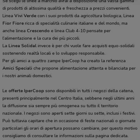
Se scegli le linee a marchio avrai a disposizione una vasta gamma
di prodotti di altissima qualità e freschezza a prezzi convenienti.
Linea
Vivi Verde
con i suoi prodotti da agricoltura biologica, Linea
Fior Fiore
ricca di specialità culinarie italiane e del mondo, ma
anche linea
Crescendo
e linea Club 4-10 pensate per
l’alimentazione e la cura dei più piccoli.
La
Linea Solidal
invece è per chi vuole fare acquisti equo-solidali
sostenendo realtà locali e lo sviluppo responsabile.
Per gli amici a quattro zampe IperCoop ha creato la referenza
Amici Speciali
che propone alimentazione attenta e bilanciata per
i nostri animali domestici.
Le
offerte IperCoop
sono disponibili in tutti i negozi della catena,
presenti principalmente nel Centro Italia, sebbene negli ultimi anni
la diffusione sia sempre più omogenea su tutto il territorio
nazionale. I negozi sono aperti sette giorni su sette, inclusi i festivi.
Può tuttavia capitare che in occasione di feste nazionali o giornate
particolari gli orari di apertura possano cambiare, per questo motivo
consigliamo di consultare le informazioni sulla pagina dedicata.