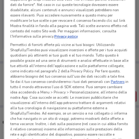
dati da fornire". Nel caso in cui queste tecnologie dovessero essere
disabilitate, alcuni contenuti e annunci visualizzati potrebbero non
essere rilevanti. Puoi accedere nuovamente a questo menu per
modificare le tue scelte o per revocare il consenso facendo clic sul link
Ci dispiace, al momento non abbiamo pubblicato
Mostra finalità in fondo alla pagina web. Tali scelte avranno effetto nel
contesto del nostro Sito web. Per maggiori informazioni, consulta
volantini nella tua zona. Riprova più tardi.
l'Informativa sulla privacy.
Privacy policy
Permettici di fornirti offerte più vicine ai tuoi bisogni: Utilizzando
Shopfully/Tiendeo puoi visualizzare inserzioni e offerte per i tuoi acquisti
quotidiani più attinenti ai tuoi gusti e al tuo mondo. Tutto questo è
possibile grazie ad una serie di strumenti e analisi effettuate in base alle
tue attività all'interno dell'applicazione e sulle piattaforme collegate,
Porta DoveConviene sempre con te!
come indicato nel paragrafo 2 della Privacy Policy. Per fare questo,
Puoi trovare le migliori offerte dei negozi vicino a te,
abbiamo bisogno del tuo consenso sull'uso dei dati raccolti a tale fine.
salvarle e creare la tua lista del risparmio, comodamente
Se dai il tuo consenso condivideremo i tuoi dati personali con
Partners
in
dal tuo cellulare.
tutto il mondo attraverso l’uso di SDK esterne. Puoi sempre cambiare
idea accedendo a Menu > Privacy > Personalizzazione, all’interno della
SCARICA L’APP
nostra App. Cosa succede se accetti: Le inserzioni pubblicitarie che
visualizzerai all'interno dell’app potranno trattare di argomenti relativi
alla tua cronologia di navigazione su piattaforme esterne a
Shopfully/Tiendeo. Ad esempio, se un servizio a noi collegato ci informa
che hai navigato in un sito di viaggi, potremo mostrarti delle offerte a
Orari e negozi IperCoop
tema vacanze. Inoltre, i dati sulla posizione (nel caso in cui abbia fornito
il relativo consenso) insieme alle informazioni sulle prestazioni della
rete e agli identificativi del dispositivo, possono essere raccolte e