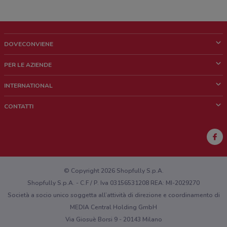
DOVECONVIENE
Cos'è DoveConviene
PER LE AZIENDE
Chi siamo
Cosa facciamo
INTERNATIONAL
News e media
Richieste commerciali e marketing
Brazil
CONTATTI
Lavora con noi
Mexico
Segnalazione punto vendita
France
Segnalazione Volantino
Australia
Hai un malfunzionamento sul web o sull'app?
New Zealand
© Copyright 2026 Shopfully S.p.A.
Shopfully S.p.A. - C.F / P. Iva 03156531208 REA: MI-2029270
Società a socio unico soggetta all’attività di direzione e coordinamento di
MEDIA Central Holding GmbH
Via Giosuè Borsi 9 - 20143 Milano