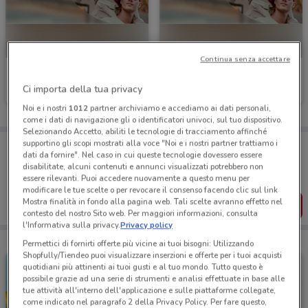
Continua senza accettare
GrandVision
GrandVision by Optissimo
Ci importa della tua privacy
Scade il 31/12
2.3 km
Scade il 31/12
2.3 km
Noi e i nostri
1012
partner archiviamo e accediamo ai dati personali,
come i dati di navigazione gli o identificatori univoci, sul tuo dispositivo.
Selezionando Accetto, abiliti le tecnologie di tracciamento affinché
supportino gli scopi mostrati alla voce "Noi e i nostri partner trattiamo i
Porta DoveConviene sempre con te!
dati da fornire". Nel caso in cui queste tecnologie dovessero essere
Puoi trovare le migliori offerte dei negozi vicino a te,
disabilitate, alcuni contenuti e annunci visualizzati potrebbero non
salvarle e creare la tua lista del risparmio, comodamente
essere rilevanti. Puoi accedere nuovamente a questo menu per
dal tuo cellulare.
modificare le tue scelte o per revocare il consenso facendo clic sul link
Mostra finalità in fondo alla pagina web. Tali scelte avranno effetto nel
SCARICA L’APP
contesto del nostro Sito web. Per maggiori informazioni, consulta
l'Informativa sulla privacy.
Privacy policy
Permettici di fornirti offerte più vicine ai tuoi bisogni: Utilizzando
Shopfully/Tiendeo puoi visualizzare inserzioni e offerte per i tuoi acquisti
quotidiani più attinenti ai tuoi gusti e al tuo mondo. Tutto questo è
possibile grazie ad una serie di strumenti e analisi effettuate in base alle
tue attività all'interno dell'applicazione e sulle piattaforme collegate,
come indicato nel paragrafo 2 della Privacy Policy. Per fare questo,