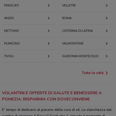
FRASCATI
VELLETRI
ANZIO
ROMA
NETTUNO
CISTERNA DI LATINA
FIUMICINO
VALMONTONE
TIVOLI
GUIDONIA MONTECELIO
Tutte le città
VOLANTINI E OFFERTE DI SALUTE E BENESSERE A
POMEZIA: RISPARMIA CON DOVECONVIENE
E’ tempo di dedicarsi al piacere della cura di sé. La stanchezza dal
cambio di stagione ti fiacca? Senti che è arrivato il momento di