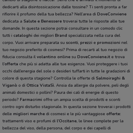
dedicarti alla disintossicazione dalle tossine? Ti senti pronta a far
rifiorire il profumo della tua bellezza? Nell’area di
DoveConviene
dedicata a
Salute e Benessere
troverai tutte le risposte alle tue
domande. In questa sezione potrai consultare in un comodo clic
tutti i
cataloghi
dei migliori
Brand
specializzata nella cura del
corpo. Vuoi arrivare preparata su
sconti
,
prezzi
e
promozioni
nel
tuo negozio preferito di cosmesi? Prima di recarti al tuo negozio di
fiducia consulta il
volantino online
su
DoveConviene.it
e trova
l’offerta
che più si adatta alle tue esigenze. Vuoi proteggere i tuoi
occhi dall’energia del sole o desideri tuffarti in tutte le gradazioni di
colore di questa stagione? Controlla le offerte di
Salmoiraghi &
Viganò
o di
Ottica VistaSì
. Ansia da allergie da polvere, peli degli
animali domestici o pollini? Paura dei cali di energie di questo
periodo?
Farmacrimi
offre un ampia scelta di prodotti e sconti
contro ogni disturbo stagionale. In questa sezione troverai i prodotti
delle
migliori marche
di cosmesi e le più vantaggiose
offerte
:
trattamenti viso e profumi di
l’Occitane
, le linee complete per la
bellezza del viso, della persona, del corpo e dei capelli di