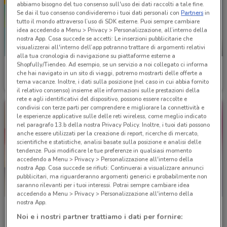
abbiamo bisogno del tuo consenso sull'uso dei dati raccolti a tale fine.
Se dai il tuo consenso condivideremo i tuoi dati personali con
Partners
in
tutto il mondo attraverso l’uso di SDK esterne. Puoi sempre cambiare
idea accedendo a Menu > Privacy > Personalizzazione, all’interno della
nostra App. Cosa succede se accetti: Le inserzioni pubblicitarie che
visualizzerai all'interno dell’app potranno trattare di argomenti relativi
-3 GIORNI
alla tua cronologia di navigazione su piattaforme esterne a
Shopfully/Tiendeo. Ad esempio, se un servizio a noi collegato ci informa
Naïma
É Qui Parafarmacie
che hai navigato in un sito di viaggi, potremo mostrarti delle offerte a
tema vacanze. Inoltre, i dati sulla posizione (nel caso in cui abbia fornito
Scade il 30/08
7 km
Scade lunedì
13.3 km
il relativo consenso) insieme alle informazioni sulle prestazioni della
rete e agli identificativi del dispositivo, possono essere raccolte e
condivisi con terze parti per comprendere e migliorare la connettività e
le esperienze applicative sulle delle reti wireless, come meglio indicato
nel paragrafo 13.b della nostra Privacy Policy. Inoltre, i tuoi dati possono
anche essere utilizzati per la creazione di report, ricerche di mercato,
scientifiche e statistiche, analisi basate sulla posizione e analisi delle
tendenze. Puoi modificare le tue preferenze in qualsiasi momento
accedendo a Menu > Privacy > Personalizzazione all'interno della
nostra App. Cosa succede se rifiuti: Continuerai a visualizzare annunci
pubblicitari, ma riguarderanno argomenti generici e probabilmente non
saranno rilevanti per i tuoi interessi. Potrai sempre cambiare idea
accedendo a Menu > Privacy > Personalizzazione all'interno della
nostra App.
YourGoodSkin
BENU Farmacia
Noi e i nostri partner trattiamo i dati per fornire:
Scade il 18/08
14.4 km
Scade il 08/09
16.2 km