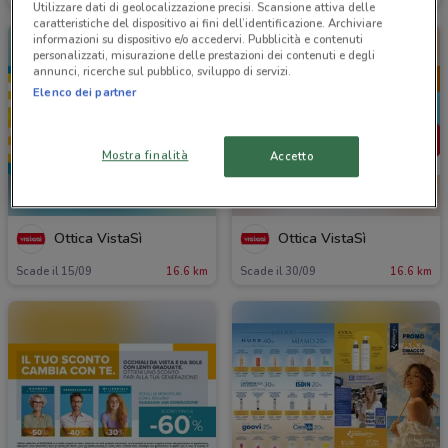
Utilizzare dati di geolocalizzazione precisi. Scansione attiva delle
caratteristiche del dispositivo ai fini dell’identificazione. Archiviare
informazioni su dispositivo e/o accedervi. Pubblicità e contenuti
personalizzati, misurazione delle prestazioni dei contenuti e degli
annunci, ricerche sul pubblico, sviluppo di servizi.
Elenco dei partner
Mostra finalità
Accetto
Ottica VistaSì
Ottica VistaSì
Scade il 15/09
16.6 km
Scade il 30/09
16.6 km