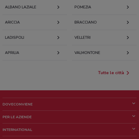
ALBANO LAZIALE
POMEZIA
ARICCIA
BRACCIANO
LADISPOLI
VELLETRI
APRILIA
VALMONTONE
Tutte le città
DOVECONVIENE
Cos'è DoveConviene
PER LE AZIENDE
Chi siamo
Cosa facciamo
INTERNATIONAL
News e media
Richieste commerciali e marketing