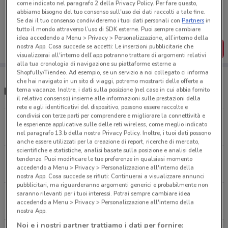
come indicato nel paragrafo 2 della Privacy Policy. Per fare questo,
Porta DoveConviene sempre con te!
abbiamo bisogno del tuo consenso sull'uso dei dati raccolti a tale fine.
Puoi trovare le migliori offerte dei negozi vicino a te,
Se dai il tuo consenso condivideremo i tuoi dati personali con
Partners
in
salvarle e creare la tua lista del risparmio, comodamente
tutto il mondo attraverso l’uso di SDK esterne. Puoi sempre cambiare
dal tuo cellulare.
idea accedendo a Menu > Privacy > Personalizzazione, all’interno della
nostra App. Cosa succede se accetti: Le inserzioni pubblicitarie che
SCARICA L’APP
visualizzerai all'interno dell’app potranno trattare di argomenti relativi
alla tua cronologia di navigazione su piattaforme esterne a
Shopfully/Tiendeo. Ad esempio, se un servizio a noi collegato ci informa
che hai navigato in un sito di viaggi, potremo mostrarti delle offerte a
Negozi e punti vendita Yves Rocher
tema vacanze. Inoltre, i dati sulla posizione (nel caso in cui abbia fornito
il relativo consenso) insieme alle informazioni sulle prestazioni della
rete e agli identificativi del dispositivo, possono essere raccolte e
condivisi con terze parti per comprendere e migliorare la connettività e
Via del Corso 70 Roma
le esperienze applicative sulle delle reti wireless, come meglio indicato
3.5 km
nel paragrafo 13.b della nostra Privacy Policy. Inoltre, i tuoi dati possono
anche essere utilizzati per la creazione di report, ricerche di mercato,
scientifiche e statistiche, analisi basate sulla posizione e analisi delle
Viale di Valle Aurelia, 30 Roma
tendenze. Puoi modificare le tue preferenze in qualsiasi momento
accedendo a Menu > Privacy > Personalizzazione all'interno della
3.7 km
nostra App. Cosa succede se rifiuti: Continuerai a visualizzare annunci
pubblicitari, ma riguarderanno argomenti generici e probabilmente non
saranno rilevanti per i tuoi interessi. Potrai sempre cambiare idea
Via Giovanni Giolitti Roma
accedendo a Menu > Privacy > Personalizzazione all'interno della
5.2 km
CHIUSO
nostra App.
Noi e i nostri partner trattiamo i dati per fornire: