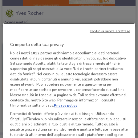
Yves Rocher
Scade martedì
Continua senza accettare
Ci importa della tua privacy
Noi e i nostri
1012
partner archiviamo e accediamo ai dati personali,
come i dati di navigazione gli o identificatori univoci, sul tuo dispositivo.
Selezionando Accetto, abiliti le tecnologie di tracciamento affinché
supportino gli scopi mostrati alla voce "Noi e i nostri partner trattiamo i
dati da fornire". Nel caso in cui queste tecnologie dovessero essere
disabilitate, alcuni contenuti e annunci visualizzati potrebbero non
essere rilevanti. Puoi accedere nuovamente a questo menu per
modificare le tue scelte o per revocare il consenso facendo clic sul link
Mostra finalità in fondo alla pagina web. Tali scelte avranno effetto nel
contesto del nostro Sito web. Per maggiori informazioni, consulta
l'Informativa sulla privacy.
Privacy policy
Yves Rocher
Permettici di fornirti offerte più vicine ai tuoi bisogni: Utilizzando
Scade il 30/08
Shopfully/Tiendeo puoi visualizzare inserzioni e offerte per i tuoi acquisti
quotidiani più attinenti ai tuoi gusti e al tuo mondo. Tutto questo è
possibile grazie ad una serie di strumenti e analisi effettuate in base alle
tue attività all'interno dell'applicazione e sulle piattaforme collegate,