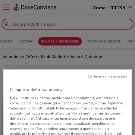
Roma - 00135
MENTO
MOTORI
SALUTE E BENESSERE
INFANZIA E GIOCHI
ANI
Volantino e Offerte Medi-Market: sfoglia il Catalogo
Ultime offerte del volantino Medi-Market
Continua senza accettare
Ci importa della tua privacy
Noi e i nostri
1012
partner archiviamo e accediamo ai dati personali,
come i dati di navigazione gli o identificatori univoci, sul tuo dispositivo.
Selezionando Accetto, abiliti le tecnologie di tracciamento affinché
supportino gli scopi mostrati alla voce "Noi e i nostri partner trattiamo i
dati da fornire". Nel caso in cui queste tecnologie dovessero essere
disabilitate, alcuni contenuti e annunci visualizzati potrebbero non
essere rilevanti. Puoi accedere nuovamente a questo menu per
modificare le tue scelte o per revocare il consenso facendo clic sul link