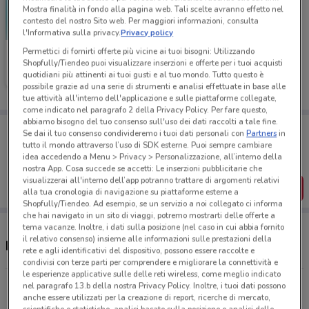
Mostra finalità in fondo alla pagina web. Tali scelte avranno effetto nel
contesto del nostro Sito web. Per maggiori informazioni, consulta
l'Informativa sulla privacy.
Privacy policy
Permettici di fornirti offerte più vicine ai tuoi bisogni: Utilizzando
Medi-Market
Shopfully/Tiendeo puoi visualizzare inserzioni e offerte per i tuoi acquisti
quotidiani più attinenti ai tuoi gusti e al tuo mondo. Tutto questo è
Scade il 31/08
2.9 km
possibile grazie ad una serie di strumenti e analisi effettuate in base alle
tue attività all'interno dell'applicazione e sulle piattaforme collegate,
come indicato nel paragrafo 2 della Privacy Policy. Per fare questo,
abbiamo bisogno del tuo consenso sull'uso dei dati raccolti a tale fine.
Porta DoveConviene sempre con te!
Se dai il tuo consenso condivideremo i tuoi dati personali con
Partners
in
Puoi trovare le migliori offerte dei negozi vicino a te,
tutto il mondo attraverso l’uso di SDK esterne. Puoi sempre cambiare
salvarle e creare la tua lista del risparmio, comodamente
idea accedendo a Menu > Privacy > Personalizzazione, all’interno della
dal tuo cellulare.
nostra App. Cosa succede se accetti: Le inserzioni pubblicitarie che
visualizzerai all'interno dell’app potranno trattare di argomenti relativi
SCARICA L’APP
alla tua cronologia di navigazione su piattaforme esterne a
Shopfully/Tiendeo. Ad esempio, se un servizio a noi collegato ci informa
che hai navigato in un sito di viaggi, potremo mostrarti delle offerte a
tema vacanze. Inoltre, i dati sulla posizione (nel caso in cui abbia fornito
il relativo consenso) insieme alle informazioni sulle prestazioni della
Negozi Medi-Market nelle vicinanze
rete e agli identificativi del dispositivo, possono essere raccolte e
condivisi con terze parti per comprendere e migliorare la connettività e
le esperienze applicative sulle delle reti wireless, come meglio indicato
Via Cola di Rienzo, 293 Roma
nel paragrafo 13.b della nostra Privacy Policy. Inoltre, i tuoi dati possono
anche essere utilizzati per la creazione di report, ricerche di mercato,
2.9 km