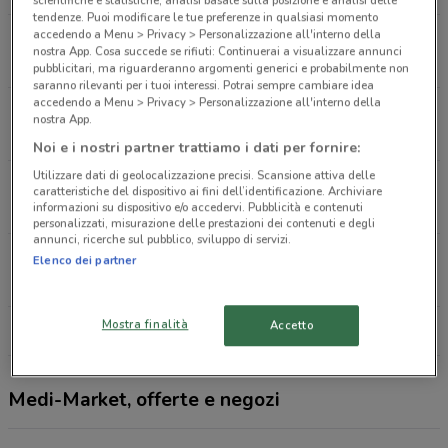
scientifiche e statistiche, analisi basate sulla posizione e analisi delle
tendenze. Puoi modificare le tue preferenze in qualsiasi momento
accedendo a Menu > Privacy > Personalizzazione all'interno della
Via Alberto Lionello, 201 Roma
nostra App. Cosa succede se rifiuti: Continuerai a visualizzare annunci
8.3 km
CHIUSO
pubblicitari, ma riguarderanno argomenti generici e probabilmente non
saranno rilevanti per i tuoi interessi. Potrai sempre cambiare idea
accedendo a Menu > Privacy > Personalizzazione all'interno della
Via Tuscolana, 803 Roma
nostra App.
11.8 km
Noi e i nostri partner trattiamo i dati per fornire:
Utilizzare dati di geolocalizzazione precisi. Scansione attiva delle
Via Aristide Merloni, 141 Roma
caratteristiche del dispositivo ai fini dell’identificazione. Archiviare
13.7 km
CHIUSO
informazioni su dispositivo e/o accedervi. Pubblicità e contenuti
personalizzati, misurazione delle prestazioni dei contenuti e degli
annunci, ricerche sul pubblico, sviluppo di servizi.
Via Laurentina, 865 Roma
Elenco dei partner
14.3 km
CHIUSO
Mostra finalità
Accetto
Tutti i negozi Medi-Market
Medi-Market, offerte e negozi