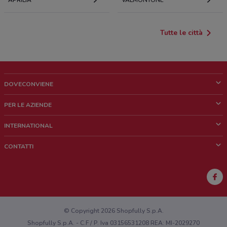
APRILIA
VALMONTONE
Tutte le città
DOVECONVIENE
Cos'è DoveConviene
PER LE AZIENDE
Chi siamo
Cosa facciamo
INTERNATIONAL
News e media
Richieste commerciali e marketing
Brazil
CONTATTI
Lavora con noi
Mexico
Segnalazione punto vendita
France
Segnalazione Volantino
Australia
Hai un malfunzionamento sul web o sull'app?
New Zealand
© Copyright 2026 Shopfully S.p.A.
Shopfully S.p.A. - C.F / P. Iva 03156531208 REA: MI-2029270