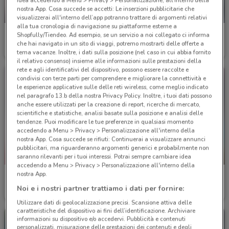
idea accedendo a Menu > Privacy > Personalizzazione, all’interno della
nostra App. Cosa succede se accetti: Le inserzioni pubblicitarie che
-3 GIORNI
visualizzerai all'interno dell’app potranno trattare di argomenti relativi
alla tua cronologia di navigazione su piattaforme esterne a
Acqua & Sapone
Acqua & Sapone
Shopfully/Tiendeo. Ad esempio, se un servizio a noi collegato ci informa
che hai navigato in un sito di viaggi, potremo mostrarti delle offerte a
Scade martedì
560 m
Scade il 31/01
560 m
tema vacanze. Inoltre, i dati sulla posizione (nel caso in cui abbia fornito
il relativo consenso) insieme alle informazioni sulle prestazioni della
rete e agli identificativi del dispositivo, possono essere raccolte e
condivisi con terze parti per comprendere e migliorare la connettività e
le esperienze applicative sulle delle reti wireless, come meglio indicato
nel paragrafo 13.b della nostra Privacy Policy. Inoltre, i tuoi dati possono
anche essere utilizzati per la creazione di report, ricerche di mercato,
scientifiche e statistiche, analisi basate sulla posizione e analisi delle
tendenze. Puoi modificare le tue preferenze in qualsiasi momento
accedendo a Menu > Privacy > Personalizzazione all'interno della
nostra App. Cosa succede se rifiuti: Continuerai a visualizzare annunci
pubblicitari, ma riguarderanno argomenti generici e probabilmente non
SCADE OGGI
saranno rilevanti per i tuoi interessi. Potrai sempre cambiare idea
accedendo a Menu > Privacy > Personalizzazione all'interno della
nostra App.
Maury's
Maury's
Noi e i nostri partner trattiamo i dati per fornire:
Scade venerdì
972 m
Scade oggi
972 m
Utilizzare dati di geolocalizzazione precisi. Scansione attiva delle
caratteristiche del dispositivo ai fini dell’identificazione. Archiviare
informazioni su dispositivo e/o accedervi. Pubblicità e contenuti
personalizzati, misurazione delle prestazioni dei contenuti e degli