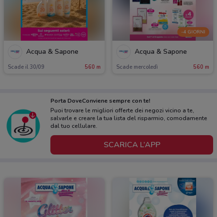
-4 GIORNI
Acqua & Sapone
Acqua & Sapone
Scade il 30/09
560 m
Scade mercoledì
560 m
Porta DoveConviene sempre con te!
Puoi trovare le migliori offerte dei negozi vicino a te,
salvarle e creare la tua lista del risparmio, comodamente
dal tuo cellulare.
SCARICA L’APP