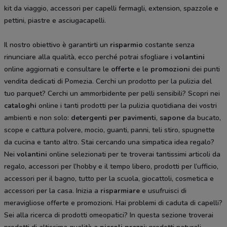
kit da viaggio, accessori per capelli fermagli, extension, spazzole e
pettini, piastre e asciugacapelli.
Il nostro obiettivo è garantirti un
risparmio
costante senza
rinunciare alla qualità, ecco perché potrai sfogliare i
volantini
online aggiornati e consultare le
offerte
e le
promozioni
dei punti
vendita dedicati di Pomezia. Cerchi un prodotto per la pulizia del
tuo parquet? Cerchi un ammorbidente per pelli sensibili? Scopri nei
cataloghi
online i tanti prodotti per la pulizia quotidiana dei vostri
ambienti e non solo:
detergenti per pavimenti
,
sapone
da bucato,
scope e cattura polvere, mocio, guanti, panni, teli stiro, spugnette
da cucina e tanto altro. Stai cercando una simpatica idea regalo?
Nei
volantini
online selezionati per te troverai tantissimi articoli da
regalo, accessori per l’hobby e il tempo libero, prodotti per l’ufficio,
accessori per il bagno, tutto per la scuola, giocattoli, cosmetica e
accessori per la casa. Inizia a
risparmiare
e usufruisci di
meravigliose offerte e promozioni. Hai problemi di caduta di capelli?
Sei alla ricerca di prodotti omeopatici? In questa sezione troverai