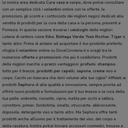
la nostra area dedicata
Cura casa e corpo
,
dove potrai consultare
con un semplice click i
volantini
online con le offerte, le
promozioni, gli sconti e i sottocosto dei migliori negozi dedicati alla
vendita di prodotti per la cura della casa e la persona
,
presenti a
Pomezia. In questa sezione troverai i
cataloghi
delle migliori
catene di settore come
Kiko
,
Bottega Verde
,
Yves Rocher,
Tiger
e
tanto altro. Prima di andare ad acquistare il tuo prodotto preferito
sfoglia il
volantino
online su DoveConviene.it e scegli tra le
numerose
offerte
e
promozioni
che più ti soddisfano. Prodotti
delle migliori marche a
prezzi
vantaggiosi:
profumi
,
shampoo
,
tutto per il
trucco
,
prodotti per capelli
,
sapone
,
creme
viso e
corpo. Cerchi un mascara che doni volume alle tue ciglia? Affidati ai
prodotti
Sephora
di alta qualità e innovazione, sempre pronta ad
offrirti nuovi prodotti e formulazioni per il tuo
trucco
e la cura della
tua pelle: ombretto, rossetto, cipria, matita per occhi e labbra,
correttore, primer, fondotinta, smalto, struccante, abbronzante,
doposole, detergente viso e tanto altro. Ma
Sephora offre tanti
prodotti anche all'uomo per il trattamento del viso, del corpo e
della rasatura. Inoltre potrai trovare accessori cosmetici, trousse e