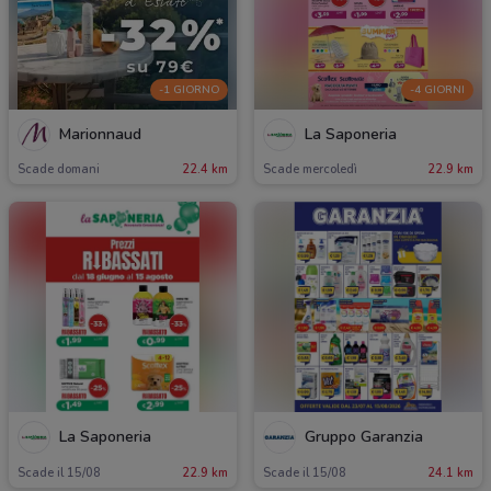
-1 GIORNO
-4 GIORNI
Marionnaud
La Saponeria
Scade domani
22.4 km
Scade mercoledì
22.9 km
La Saponeria
Gruppo Garanzia
Scade il 15/08
22.9 km
Scade il 15/08
24.1 km