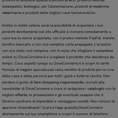
prodotti di altissima qualità a
piccoli prezzi
: prodotti naturali
omeopatici
,
biologici
, per l'alimentazione
,
prodotti di
medicina
veterinaria
e prodotti delle migliori case farmaceutiche.
Inoltre in molte catene avrai la possibilità di acquistare i tuoi
prodotti direttamente sul sito ufficiale e ricevere comodamente a
casa tua la merce acquistata, con il pratico metodo PayPal, tramite
bonifico bancario o con una semplice carta prepagata. L'acquisto
non era stato così semplice, non ti resta che sfogliare il
volantino
online su DoveConviene.it e scegliere il prodotto che desideravi da
tempo. Cosa aspetti naviga su DoveConviene.it e scopri le tante
formule di
negozi
specializzati nella vendita di prodotti per la cura
della casa e della persona per tutti i gusti e tutte le tasche. Non
perdere il gusto di
fare shopping risparmiando
, iscriviti alla
newsletter di DoveConviene e ricevi in anteprima i
cataloghi
con le
migliori
offerte
, le
promozioni
e gli eventuali
coupon
che ti
faranno usufruire di imperdibili e vantaggiosi
sconti
. Non conosci le
aperture straordinarie? Scarica l'app gratuita DoveConviene
direttamente sul tuo smartphone e scopri il numero di telefono,