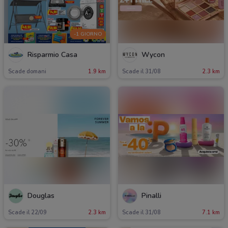
-1 GIORNO
Risparmio Casa
Wycon
Scade domani
1.9 km
Scade il 31/08
2.3 km
Douglas
Pinalli
Scade il 22/09
2.3 km
Scade il 31/08
7.1 km