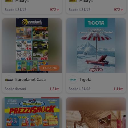
Maury's
Maury's
Scade il 31/12
972 m
Scade il 31/12
972 m
-1 GIORNO
Europlanet Casa
Tigotà
Scade domani
1.2 km
Scade il 31/08
1.4 km