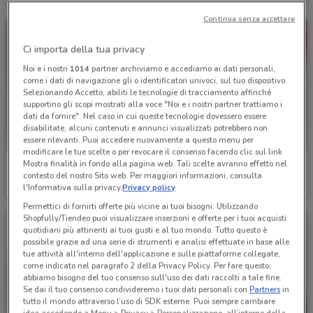
Continua senza accettare
Ci importa della tua privacy
Noi e i nostri
1014
partner archiviamo e accediamo ai dati personali,
come i dati di navigazione gli o identificatori univoci, sul tuo dispositivo.
Selezionando Accetto, abiliti le tecnologie di tracciamento affinché
supportino gli scopi mostrati alla voce "Noi e i nostri partner trattiamo i
dati da fornire". Nel caso in cui queste tecnologie dovessero essere
disabilitate, alcuni contenuti e annunci visualizzati potrebbero non
essere rilevanti. Puoi accedere nuovamente a questo menu per
modificare le tue scelte o per revocare il consenso facendo clic sul link
Mostra finalità in fondo alla pagina web. Tali scelte avranno effetto nel
Acqua & Sapone
Acqua & Sapone
contesto del nostro Sito web. Per maggiori informazioni, consulta
l'Informativa sulla privacy.
Privacy policy
Scade il 02/09
560 m
Scade il 15/08
560 m
Permettici di fornirti offerte più vicine ai tuoi bisogni: Utilizzando
Shopfully/Tiendeo puoi visualizzare inserzioni e offerte per i tuoi acquisti
quotidiani più attinenti ai tuoi gusti e al tuo mondo. Tutto questo è
possibile grazie ad una serie di strumenti e analisi effettuate in base alle
tue attività all'interno dell'applicazione e sulle piattaforme collegate,
come indicato nel paragrafo 2 della Privacy Policy. Per fare questo,
abbiamo bisogno del tuo consenso sull'uso dei dati raccolti a tale fine.
Se dai il tuo consenso condivideremo i tuoi dati personali con
Partners
in
tutto il mondo attraverso l’uso di SDK esterne. Puoi sempre cambiare