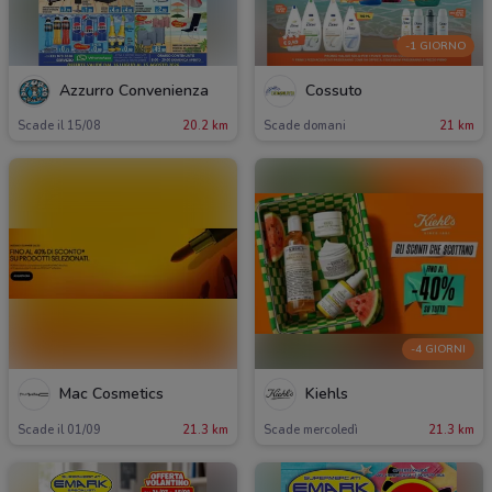
-1 GIORNO
Azzurro Convenienza
Cossuto
Scade il 15/08
20.2 km
Scade domani
21 km
-4 GIORNI
Mac Cosmetics
Kiehls
Scade il 01/09
21.3 km
Scade mercoledì
21.3 km