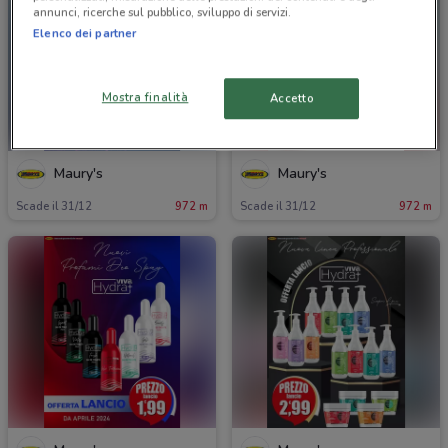
annunci, ricerche sul pubblico, sviluppo di servizi.
Elenco dei partner
Mostra finalità
Accetto
Maury's
Maury's
Scade il 31/12
972 m
Scade il 31/12
972 m