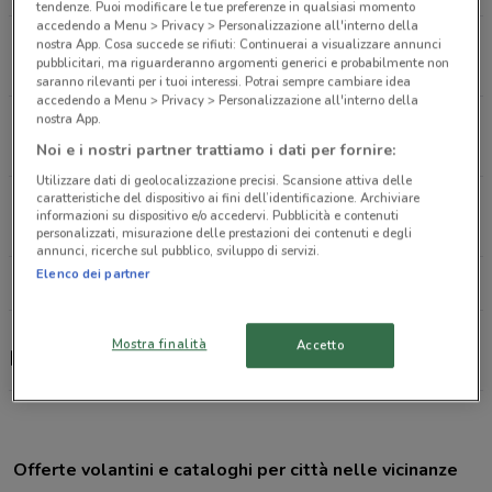
tendenze. Puoi modificare le tue preferenze in qualsiasi momento
accedendo a Menu > Privacy > Personalizzazione all'interno della
Via Tuscolana, 803 Roma
nostra App. Cosa succede se rifiuti: Continuerai a visualizzare annunci
pubblicitari, ma riguarderanno argomenti generici e probabilmente non
21.7 km
saranno rilevanti per i tuoi interessi. Potrai sempre cambiare idea
accedendo a Menu > Privacy > Personalizzazione all'interno della
nostra App.
Viale Donato Bramante, 31-65 Fiumicino
22.2 km
CHIUSO
Noi e i nostri partner trattiamo i dati per fornire:
Utilizzare dati di geolocalizzazione precisi. Scansione attiva delle
caratteristiche del dispositivo ai fini dell’identificazione. Archiviare
Via Aristide Merloni, 141 Roma
informazioni su dispositivo e/o accedervi. Pubblicità e contenuti
25.5 km
CHIUSO
personalizzati, misurazione delle prestazioni dei contenuti e degli
annunci, ricerche sul pubblico, sviluppo di servizi.
Elenco dei partner
Tutti i negozi Medi-Market
Mostra finalità
Accetto
Medi-Market, offerte e negozi
Offerte volantini e cataloghi per città nelle vicinanze