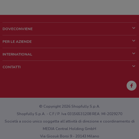
DOVECONVIENE
Cos'è DoveConviene
PER LE AZIENDE
Chi siamo
Cosa facciamo
INTERNATIONAL
News e media
Richieste commerciali e marketing
Brazil
CONTATTI
Lavora con noi
Mexico
Segnalazione punto vendita
France
Segnalazione Volantino
Australia
Hai un malfunzionamento sul web o sull'app?
New Zealand
© Copyright 2026 Shopfully S.p.A.
Shopfully S.p.A. - C.F / P. Iva 03156531208 REA: MI-2029270
Società a socio unico soggetta all’attività di direzione e coordinamento di
MEDIA Central Holding GmbH
Via Giosuè Borsi 9 - 20143 Milano