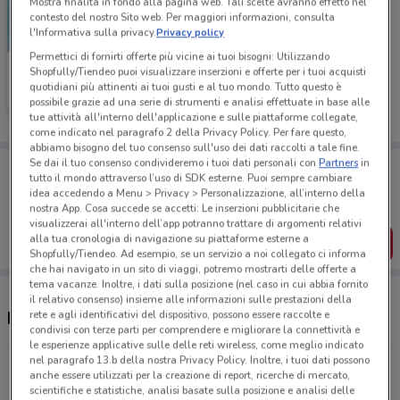
Mostra finalità in fondo alla pagina web. Tali scelte avranno effetto nel
contesto del nostro Sito web. Per maggiori informazioni, consulta
l'Informativa sulla privacy.
Privacy policy
Permettici di fornirti offerte più vicine ai tuoi bisogni: Utilizzando
Medi-Market
Shopfully/Tiendeo puoi visualizzare inserzioni e offerte per i tuoi acquisti
quotidiani più attinenti ai tuoi gusti e al tuo mondo. Tutto questo è
Scade il 31/08
15.3 km
possibile grazie ad una serie di strumenti e analisi effettuate in base alle
tue attività all'interno dell'applicazione e sulle piattaforme collegate,
come indicato nel paragrafo 2 della Privacy Policy. Per fare questo,
abbiamo bisogno del tuo consenso sull'uso dei dati raccolti a tale fine.
Se dai il tuo consenso condivideremo i tuoi dati personali con
Partners
in
Porta DoveConviene sempre con te!
tutto il mondo attraverso l’uso di SDK esterne. Puoi sempre cambiare
Puoi trovare le migliori offerte dei negozi vicino a te,
idea accedendo a Menu > Privacy > Personalizzazione, all’interno della
salvarle e creare la tua lista del risparmio, comodamente
nostra App. Cosa succede se accetti: Le inserzioni pubblicitarie che
dal tuo cellulare.
visualizzerai all'interno dell’app potranno trattare di argomenti relativi
alla tua cronologia di navigazione su piattaforme esterne a
SCARICA L’APP
Shopfully/Tiendeo. Ad esempio, se un servizio a noi collegato ci informa
che hai navigato in un sito di viaggi, potremo mostrarti delle offerte a
tema vacanze. Inoltre, i dati sulla posizione (nel caso in cui abbia fornito
il relativo consenso) insieme alle informazioni sulle prestazioni della
Negozi Medi-Market a Pomezia
rete e agli identificativi del dispositivo, possono essere raccolte e
condivisi con terze parti per comprendere e migliorare la connettività e
le esperienze applicative sulle delle reti wireless, come meglio indicato
nel paragrafo 13.b della nostra Privacy Policy. Inoltre, i tuoi dati possono
Via Laurentina, 865 Roma
anche essere utilizzati per la creazione di report, ricerche di mercato,
15.3 km
CHIUSO
scientifiche e statistiche, analisi basate sulla posizione e analisi delle