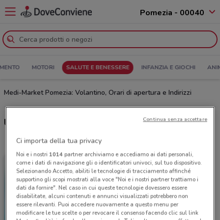
Pomezia - 00040
MENTO
MOTORI
SALUTE E BENESSERE
INFANZIA E GIOCHI
ANI
Medi-Market Pomezia: Volantino, Orari di apertura e Indirizzi
Continua senza accettare
Ultime offerte del volantino Medi-Market
Ci importa della tua privacy
Noi e i nostri
1014
partner archiviamo e accediamo ai dati personali,
come i dati di navigazione gli o identificatori univoci, sul tuo dispositivo.
Selezionando Accetto, abiliti le tecnologie di tracciamento affinché
supportino gli scopi mostrati alla voce "Noi e i nostri partner trattiamo i
dati da fornire". Nel caso in cui queste tecnologie dovessero essere
disabilitate, alcuni contenuti e annunci visualizzati potrebbero non
essere rilevanti. Puoi accedere nuovamente a questo menu per
modificare le tue scelte o per revocare il consenso facendo clic sul link