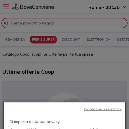
Roma - 00135
IN EVIDENZA
IPER E SUPER
DISCOUNT
ELETTRONICA
ESTAT
Catalogo Coop: scopri le Offerte per la tua spesa
Ultime offerte Coop
Continua senza accettare
Ci importa della tua privacy