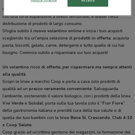
Mostra finalità
Accetto
Coop
è una delle più grandi catene italiane di iper e supermercati,
con una forte espansione a livello territoriale, è leader nella
distribuzione di prodotti di largo consumo.
Sfoglia subito il
nuovo volantino online
e inizia i tuoi acquisti
scegliendo tra un'ampia selezione di
prodotti in offerta
: acquista
pasta, biscotti, gelato, carne, detergenti e tutto quello di cui hai
bisogno. Comincia subito a risparmiare sui tuoi acquisti!
Un volantino ricco di offerte, per risparmiare ma sempre attenti
alla qualità
Scopri le linee a marchio Coop e porta a casa solo prodotti di
qualità ad un
prezzo veramente conveniente
. Salvaguarda
l’ambiente, sostenendo il valore biologico, con i prodotti della linea
Vivi Verde
e
Solidal
; porta sulla tua tavola solo il “
Fior Fiore
”
della gastronomia italiana e prenditi cura della tua salute e di
quella dei tuoi bambini con le linee
Bene
Sì
,
Crescendo
,
Club
4-10
e
Coop
Salute
.
Coop grazie ad un’ottima gestione dei magazzini, la formazione del