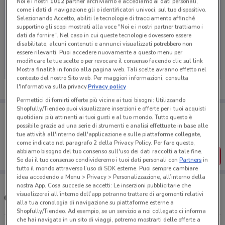
Noi e i nostri
1012
partner archiviamo e accediamo ai dati personali,
come i dati di navigazione gli o identificatori univoci, sul tuo dispositivo.
Selezionando Accetto, abiliti le tecnologie di tracciamento affinché
supportino gli scopi mostrati alla voce "Noi e i nostri partner trattiamo i
dati da fornire". Nel caso in cui queste tecnologie dovessero essere
Ci dispiace, al momento non abbiamo pubblicato
disabilitate, alcuni contenuti e annunci visualizzati potrebbero non
volantini nella tua zona. Riprova più tardi.
essere rilevanti. Puoi accedere nuovamente a questo menu per
modificare le tue scelte o per revocare il consenso facendo clic sul link
Mostra finalità in fondo alla pagina web. Tali scelte avranno effetto nel
contesto del nostro Sito web. Per maggiori informazioni, consulta
l'Informativa sulla privacy.
Privacy policy
Permettici di fornirti offerte più vicine ai tuoi bisogni: Utilizzando
Shopfully/Tiendeo puoi visualizzare inserzioni e offerte per i tuoi acquisti
Porta DoveConviene sempre con te!
quotidiani più attinenti ai tuoi gusti e al tuo mondo. Tutto questo è
Puoi trovare le migliori offerte dei negozi vicino a te,
possibile grazie ad una serie di strumenti e analisi effettuate in base alle
salvarle e creare la tua lista del risparmio, comodamente
tue attività all'interno dell'applicazione e sulle piattaforme collegate,
dal tuo cellulare.
come indicato nel paragrafo 2 della Privacy Policy. Per fare questo,
abbiamo bisogno del tuo consenso sull'uso dei dati raccolti a tale fine.
SCARICA L’APP
Se dai il tuo consenso condivideremo i tuoi dati personali con
Partners
in
tutto il mondo attraverso l’uso di SDK esterne. Puoi sempre cambiare
idea accedendo a Menu > Privacy > Personalizzazione, all’interno della
nostra App. Cosa succede se accetti: Le inserzioni pubblicitarie che
visualizzerai all'interno dell’app potranno trattare di argomenti relativi
Orari e Negozi Coop
alla tua cronologia di navigazione su piattaforme esterne a
Shopfully/Tiendeo. Ad esempio, se un servizio a noi collegato ci informa
che hai navigato in un sito di viaggi, potremo mostrarti delle offerte a