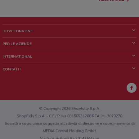
DOVECONVIENE
Cos'è DoveConviene
PER LE AZIENDE
Chi siamo
Cosa facciamo
INTERNATIONAL
News e media
Richieste commerciali e marketing
Brazil
CONTATTI
Lavora con noi
Mexico
Segnalazione punto vendita
France
Segnalazione Volantino
Australia
Hai un malfunzionamento sul web o sull'app?
New Zealand
© Copyright 2026 Shopfully S.p.A.
Shopfully S.p.A. - C.F / P. Iva 03156531208 REA: MI-2029270
Società a socio unico soggetta all’attività di direzione e coordinamento di
MEDIA Central Holding GmbH
Via Giosuè Borsi 9 - 20143 Milano