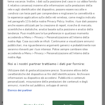
Via Torrevecchia, 180 Roma
tema vacanze. Inoltre, i dati sulla posizione (nel caso in cui abbia fornito
il relativo consenso) insieme alle informazioni sulle prestazioni della
3 km
CHIUSO
rete e agli identificativi del dispositivo, possono essere raccolte e
condivisi con terze parti per comprendere e migliorare la connettività e
le esperienze applicative sulle delle reti wireless, come meglio indicato
Viale Parioli, 31 Roma
nel paragrafo 13.b della nostra Privacy Policy. Inoltre, i tuoi dati possono
3.1 km
APERTO
anche essere utilizzati per la creazione di report, ricerche di mercato,
scientifiche e statistiche, analisi basate sulla posizione e analisi delle
tendenze. Puoi modificare le tue preferenze in qualsiasi momento
Via Tacito 90/A Roma
accedendo a Menu > Privacy > Personalizzazione all'interno della
3.2 km
CHIUSO
nostra App. Cosa succede se rifiuti: Continuerai a visualizzare annunci
pubblicitari, ma riguarderanno argomenti generici e probabilmente non
saranno rilevanti per i tuoi interessi. Potrai sempre cambiare idea
Via Della Croce, 48/49 Roma
accedendo a Menu > Privacy > Personalizzazione all'interno della
nostra App.
3.6 km
APERTO
Noi e i nostri partner trattiamo i dati per fornire:
Via Della Croce 48/49 Roma
Utilizzare dati di geolocalizzazione precisi. Scansione attiva delle
caratteristiche del dispositivo ai fini dell’identificazione. Archiviare
3.6 km
APERTO
informazioni su dispositivo e/o accedervi. Pubblicità e contenuti
personalizzati, misurazione delle prestazioni dei contenuti e degli
annunci, ricerche sul pubblico, sviluppo di servizi.
Tutti i negozi Coop
Elenco dei partner
Gli sconti del nuovo volantino Coop