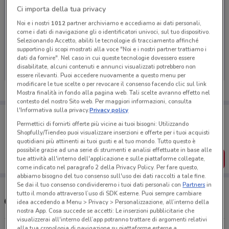
Ci importa della tua privacy
Noi e i nostri
1012
partner archiviamo e accediamo ai dati personali,
come i dati di navigazione gli o identificatori univoci, sul tuo dispositivo.
Ci dispiace, al momento non abbiamo pubblicato
Selezionando Accetto, abiliti le tecnologie di tracciamento affinché
supportino gli scopi mostrati alla voce "Noi e i nostri partner trattiamo i
volantini nella tua zona. Riprova più tardi.
dati da fornire". Nel caso in cui queste tecnologie dovessero essere
disabilitate, alcuni contenuti e annunci visualizzati potrebbero non
essere rilevanti. Puoi accedere nuovamente a questo menu per
modificare le tue scelte o per revocare il consenso facendo clic sul link
Mostra finalità in fondo alla pagina web. Tali scelte avranno effetto nel
contesto del nostro Sito web. Per maggiori informazioni, consulta
l'Informativa sulla privacy.
Privacy policy
Porta DoveConviene sempre con te!
Puoi trovare le migliori offerte dei negozi vicino a te,
Permettici di fornirti offerte più vicine ai tuoi bisogni: Utilizzando
salvarle e creare la tua lista del risparmio, comodamente
Shopfully/Tiendeo puoi visualizzare inserzioni e offerte per i tuoi acquisti
dal tuo cellulare.
quotidiani più attinenti ai tuoi gusti e al tuo mondo. Tutto questo è
possibile grazie ad una serie di strumenti e analisi effettuate in base alle
SCARICA L’APP
tue attività all'interno dell'applicazione e sulle piattaforme collegate,
come indicato nel paragrafo 2 della Privacy Policy. Per fare questo,
abbiamo bisogno del tuo consenso sull'uso dei dati raccolti a tale fine.
Se dai il tuo consenso condivideremo i tuoi dati personali con
Partners
in
tutto il mondo attraverso l’uso di SDK esterne. Puoi sempre cambiare
Orari e Negozi Coop
idea accedendo a Menu > Privacy > Personalizzazione, all’interno della
nostra App. Cosa succede se accetti: Le inserzioni pubblicitarie che
visualizzerai all'interno dell’app potranno trattare di argomenti relativi
alla tua cronologia di navigazione su piattaforme esterne a