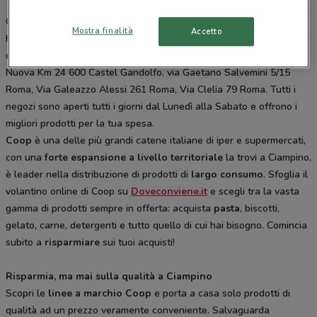
Coop è presente in vari punti della città: lo trovi in Viale F.J.
Mostra finalità
Accetto
Kennedy 90 Ciampino, Corso Vittorio Colonna 78 Marino, Via Ruderi
di Torrenova 23 b/d Roma, Via Casilina 1011 Roma, Via Appia
Nuova Km 24 600 Castel Gandolfo, via Gaetano Salvemini 5/15
Roma, Via Galeazzo Alessi 261 Roma, Via Clelia 79 Roma. Tutti i
negozi sono aperti tutti i giorni dal Lunedì alla Sabato e offrono i
migliori prodotti per la tua spesa.
Coop
è una delle più grandi catene italiane di iper e supermercati,
con una
forte espansione a livello territoriale
la trovi a Ciampino,
è leader nella distribuzione di prodotti di
largo consumo
. Sfoglia il
volantino online di Coop su
Doveconviene.it
e scegli tra la vasta
gamma di prodotti sempre in offerta: acquista
pasta
, biscotti,
gelato, carne, detergenti e tutto quello di cui hai bisogno. Comincia
subito a
risparmiare
sui tuoi acquisti!
Risparmia, ma mai sulla qualità a Ciampino
Scopri le
linee a marchio Coop
e porta a casa solo prodotti di
qualità ad un prezzo veramente conveniente. Salvaguarda