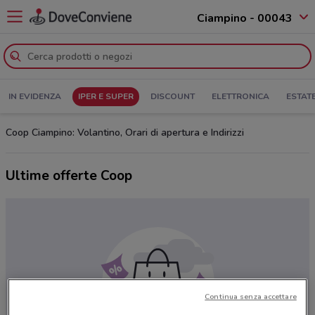
Ciampino - 00043
IN EVIDENZA
IPER E SUPER
DISCOUNT
ELETTRONICA
ESTAT
Coop Ciampino: Volantino, Orari di apertura e Indirizzi
Ultime offerte Coop
Continua senza accettare