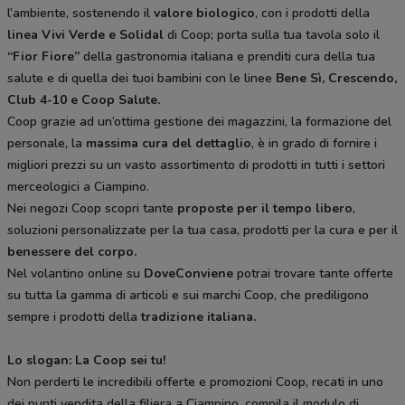
l’ambiente, sostenendo il
valore biologico
, con i prodotti della
linea Vivi Verde e Solidal
di Coop; porta sulla tua tavola solo il
“Fior Fiore”
della gastronomia italiana e prenditi cura della tua
salute e di quella dei tuoi bambini con le linee
Bene Sì, Crescendo,
Club 4-10 e Coop Salute.
Coop grazie ad un’ottima gestione dei magazzini, la formazione del
personale, la
massima cura del dettaglio
, è in grado di fornire i
migliori prezzi su un vasto assortimento di prodotti in tutti i settori
merceologici a Ciampino.
Nei negozi Coop scopri tante
proposte per il tempo libero
,
soluzioni personalizzate per la tua casa, prodotti per la cura e per il
benessere del corpo.
Nel volantino online su
DoveConviene
potrai trovare tante offerte
su tutta la gamma di articoli e sui marchi Coop, che prediligono
sempre i prodotti della
tradizione italiana.
Lo slogan: La Coop sei tu!
Non perderti le incredibili offerte e promozioni Coop, recati in uno
dei punti vendita della filiera a Ciampino, compila il modulo di