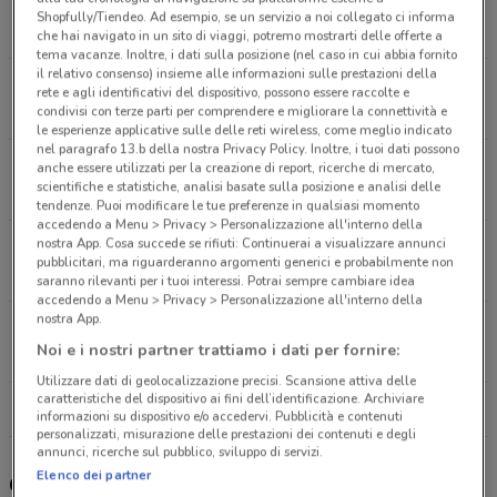
Viale F.J. Kennedy, 90 Ciampino
Shopfully/Tiendeo. Ad esempio, se un servizio a noi collegato ci informa
2.3 km
APERTO
che hai navigato in un sito di viaggi, potremo mostrarti delle offerte a
tema vacanze. Inoltre, i dati sulla posizione (nel caso in cui abbia fornito
il relativo consenso) insieme alle informazioni sulle prestazioni della
Corso Vittorio Colonna, 78 Marino
rete e agli identificativi del dispositivo, possono essere raccolte e
6.4 km
condivisi con terze parti per comprendere e migliorare la connettività e
le esperienze applicative sulle delle reti wireless, come meglio indicato
nel paragrafo 13.b della nostra Privacy Policy. Inoltre, i tuoi dati possono
Via Ruderi di Torrenova 23 b/d Roma
anche essere utilizzati per la creazione di report, ricerche di mercato,
scientifiche e statistiche, analisi basate sulla posizione e analisi delle
7 km
APERTO
tendenze. Puoi modificare le tue preferenze in qualsiasi momento
accedendo a Menu > Privacy > Personalizzazione all'interno della
nostra App. Cosa succede se rifiuti: Continuerai a visualizzare annunci
Via Casilina 1011 Roma
pubblicitari, ma riguarderanno argomenti generici e probabilmente non
7.7 km
CHIUSO
saranno rilevanti per i tuoi interessi. Potrai sempre cambiare idea
accedendo a Menu > Privacy > Personalizzazione all'interno della
nostra App.
Via Appia Nuova, Km 24,600 Castel Gandolfo
Noi e i nostri partner trattiamo i dati per fornire:
8.8 km
APERTO
Utilizzare dati di geolocalizzazione precisi. Scansione attiva delle
caratteristiche del dispositivo ai fini dell’identificazione. Archiviare
Tutti i negozi Coop
informazioni su dispositivo e/o accedervi. Pubblicità e contenuti
personalizzati, misurazione delle prestazioni dei contenuti e degli
annunci, ricerche sul pubblico, sviluppo di servizi.
Elenco dei partner
Gli sconti del nuovo volantino Coop e i negozi