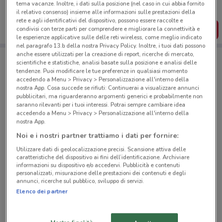
salvarle e creare la tua lista del risparmio, comodamente
tema vacanze. Inoltre, i dati sulla posizione (nel caso in cui abbia fornito
dal tuo cellulare.
il relativo consenso) insieme alle informazioni sulle prestazioni della
rete e agli identificativi del dispositivo, possono essere raccolte e
SCARICA L’APP
condivisi con terze parti per comprendere e migliorare la connettività e
le esperienze applicative sulle delle reti wireless, come meglio indicato
nel paragrafo 13.b della nostra Privacy Policy. Inoltre, i tuoi dati possono
anche essere utilizzati per la creazione di report, ricerche di mercato,
scientifiche e statistiche, analisi basate sulla posizione e analisi delle
Negozi Coop a Ciampino
tendenze. Puoi modificare le tue preferenze in qualsiasi momento
accedendo a Menu > Privacy > Personalizzazione all'interno della
nostra App. Cosa succede se rifiuti: Continuerai a visualizzare annunci
pubblicitari, ma riguarderanno argomenti generici e probabilmente non
saranno rilevanti per i tuoi interessi. Potrai sempre cambiare idea
accedendo a Menu > Privacy > Personalizzazione all'interno della
nostra App.
Noi e i nostri partner trattiamo i dati per fornire:
© MapTiler
© OpenStreetMap contributors
Utilizzare dati di geolocalizzazione precisi. Scansione attiva delle
caratteristiche del dispositivo ai fini dell’identificazione. Archiviare
Corso Vittorio Colonna, 78 Marino
informazioni su dispositivo e/o accedervi. Pubblicità e contenuti
6.4 km
personalizzati, misurazione delle prestazioni dei contenuti e degli
annunci, ricerche sul pubblico, sviluppo di servizi.
Elenco dei partner
Via Ruderi di Torrenova 23 b/d Roma
7 km
CHIUSO