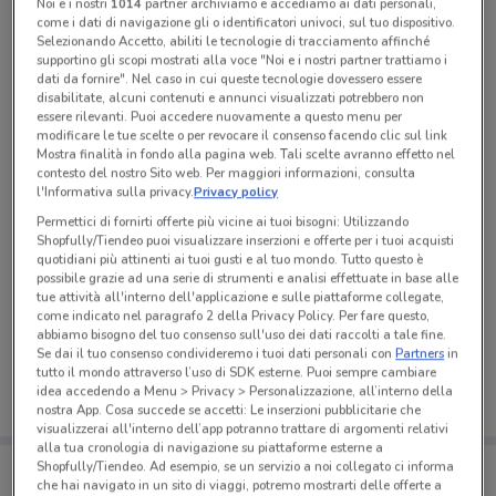
Tutte le promozioni di questo negozio
Noi e i nostri
1014
partner archiviamo e accediamo ai dati personali,
come i dati di navigazione gli o identificatori univoci, sul tuo dispositivo.
Selezionando Accetto, abiliti le tecnologie di tracciamento affinché
supportino gli scopi mostrati alla voce "Noi e i nostri partner trattiamo i
dati da fornire". Nel caso in cui queste tecnologie dovessero essere
disabilitate, alcuni contenuti e annunci visualizzati potrebbero non
essere rilevanti. Puoi accedere nuovamente a questo menu per
modificare le tue scelte o per revocare il consenso facendo clic sul link
Mostra finalità in fondo alla pagina web. Tali scelte avranno effetto nel
contesto del nostro Sito web. Per maggiori informazioni, consulta
l'Informativa sulla privacy.
Privacy policy
Permettici di fornirti offerte più vicine ai tuoi bisogni: Utilizzando
Shopfully/Tiendeo puoi visualizzare inserzioni e offerte per i tuoi acquisti
quotidiani più attinenti ai tuoi gusti e al tuo mondo. Tutto questo è
possibile grazie ad una serie di strumenti e analisi effettuate in base alle
tue attività all'interno dell'applicazione e sulle piattaforme collegate,
Ci dispiace, al momento non abbiamo pubblicato
come indicato nel paragrafo 2 della Privacy Policy. Per fare questo,
volantini nella tua zona. Riprova più tardi.
abbiamo bisogno del tuo consenso sull'uso dei dati raccolti a tale fine.
Se dai il tuo consenso condivideremo i tuoi dati personali con
Partners
in
tutto il mondo attraverso l’uso di SDK esterne. Puoi sempre cambiare
idea accedendo a Menu > Privacy > Personalizzazione, all’interno della
nostra App. Cosa succede se accetti: Le inserzioni pubblicitarie che
visualizzerai all'interno dell’app potranno trattare di argomenti relativi
alla tua cronologia di navigazione su piattaforme esterne a
Porta DoveConviene sempre con te!
Shopfully/Tiendeo. Ad esempio, se un servizio a noi collegato ci informa
Puoi trovare le migliori offerte dei negozi vicino a te,
che hai navigato in un sito di viaggi, potremo mostrarti delle offerte a