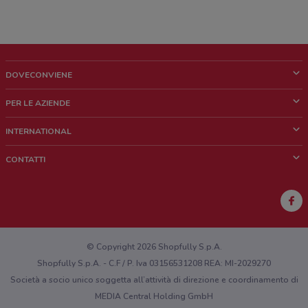
DOVECONVIENE
Cos'è DoveConviene
PER LE AZIENDE
Chi siamo
Cosa facciamo
INTERNATIONAL
News e media
Richieste commerciali e marketing
Brazil
CONTATTI
Lavora con noi
Mexico
Segnalazione punto vendita
France
Segnalazione Volantino
Australia
Hai un malfunzionamento sul web o sull'app?
New Zealand
© Copyright 2026 Shopfully S.p.A.
Shopfully S.p.A. - C.F / P. Iva 03156531208 REA: MI-2029270
Società a socio unico soggetta all’attività di direzione e coordinamento di
MEDIA Central Holding GmbH