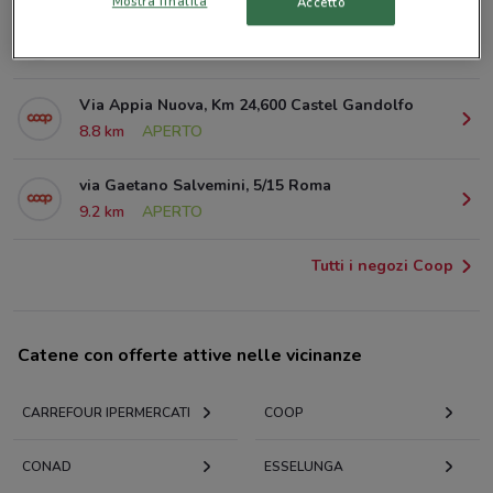
Mostra finalità
Accetto
Via Casilina 1011 Roma
7.7 km
APERTO
Via Appia Nuova, Km 24,600 Castel Gandolfo
8.8 km
APERTO
via Gaetano Salvemini, 5/15 Roma
9.2 km
APERTO
Tutti i negozi Coop
Catene con offerte attive nelle vicinanze
CARREFOUR IPERMERCATI
COOP
CONAD
ESSELUNGA