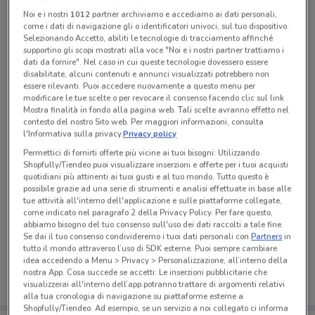
Noi e i nostri
1012
partner archiviamo e accediamo ai dati personali,
come i dati di navigazione gli o identificatori univoci, sul tuo dispositivo.
Tutte le promozioni di questo negozio
Selezionando Accetto, abiliti le tecnologie di tracciamento affinché
supportino gli scopi mostrati alla voce "Noi e i nostri partner trattiamo i
dati da fornire". Nel caso in cui queste tecnologie dovessero essere
disabilitate, alcuni contenuti e annunci visualizzati potrebbero non
essere rilevanti. Puoi accedere nuovamente a questo menu per
modificare le tue scelte o per revocare il consenso facendo clic sul link
Mostra finalità in fondo alla pagina web. Tali scelte avranno effetto nel
contesto del nostro Sito web. Per maggiori informazioni, consulta
l'Informativa sulla privacy.
Privacy policy
Permettici di fornirti offerte più vicine ai tuoi bisogni: Utilizzando
Shopfully/Tiendeo puoi visualizzare inserzioni e offerte per i tuoi acquisti
quotidiani più attinenti ai tuoi gusti e al tuo mondo. Tutto questo è
possibile grazie ad una serie di strumenti e analisi effettuate in base alle
tue attività all'interno dell'applicazione e sulle piattaforme collegate,
come indicato nel paragrafo 2 della Privacy Policy. Per fare questo,
Ci dispiace, al momento non abbiamo pubblicato
abbiamo bisogno del tuo consenso sull'uso dei dati raccolti a tale fine.
Se dai il tuo consenso condivideremo i tuoi dati personali con
Partners
in
volantini nella tua zona. Riprova più tardi.
tutto il mondo attraverso l’uso di SDK esterne. Puoi sempre cambiare
idea accedendo a Menu > Privacy > Personalizzazione, all’interno della
nostra App. Cosa succede se accetti: Le inserzioni pubblicitarie che
visualizzerai all'interno dell’app potranno trattare di argomenti relativi
alla tua cronologia di navigazione su piattaforme esterne a
Shopfully/Tiendeo. Ad esempio, se un servizio a noi collegato ci informa