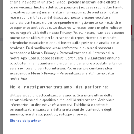
che hai navigato in un sito di viaggi, potremo mostrarti delle offerte a
Porta DoveConviene sempre con te!
tema vacanze. Inoltre, i dati sulla posizione (nel caso in cui abbia fornito
Puoi trovare le migliori offerte dei negozi vicino a te,
il relativo consenso) insieme alle informazioni sulle prestazioni della
salvarle e creare la tua lista del risparmio, comodamente
rete e agli identificativi del dispositivo, possono essere raccolte e
dal tuo cellulare.
condivisi con terze parti per comprendere e migliorare la connettività e
le esperienze applicative sulle delle reti wireless, come meglio indicato
SCARICA L’APP
nel paragrafo 13.b della nostra Privacy Policy. Inoltre, i tuoi dati possono
anche essere utilizzati per la creazione di report, ricerche di mercato,
scientifiche e statistiche, analisi basate sulla posizione e analisi delle
tendenze. Puoi modificare le tue preferenze in qualsiasi momento
accedendo a Menu > Privacy > Personalizzazione all'interno della
Negozi Coop a Marino
nostra App. Cosa succede se rifiuti: Continuerai a visualizzare annunci
pubblicitari, ma riguarderanno argomenti generici e probabilmente non
saranno rilevanti per i tuoi interessi. Potrai sempre cambiare idea
accedendo a Menu > Privacy > Personalizzazione all'interno della
nostra App.
Noi e i nostri partner trattiamo i dati per fornire:
© MapTiler
© OpenStreetMap contributors
Utilizzare dati di geolocalizzazione precisi. Scansione attiva delle
caratteristiche del dispositivo ai fini dell’identificazione. Archiviare
informazioni su dispositivo e/o accedervi. Pubblicità e contenuti
Via Torrevecchia, 180 Roma
personalizzati, misurazione delle prestazioni dei contenuti e degli
annunci, ricerche sul pubblico, sviluppo di servizi.
3 km
APERTO
Elenco dei partner
Viale Parioli, 31 Roma