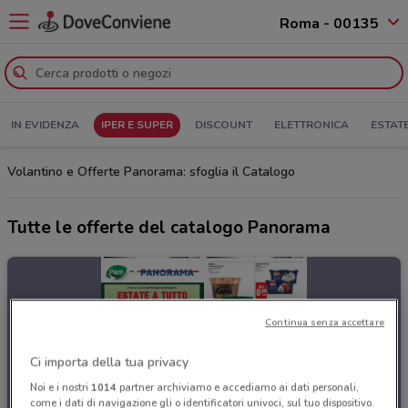
Roma - 00135
IN EVIDENZA
IPER E SUPER
DISCOUNT
ELETTRONICA
ESTAT
Volantino e Offerte Panorama: sfoglia il Catalogo
Tutte le offerte del catalogo Panorama
Continua senza accettare
Ci importa della tua privacy
Noi e i nostri
1014
partner archiviamo e accediamo ai dati personali,
come i dati di navigazione gli o identificatori univoci, sul tuo dispositivo.