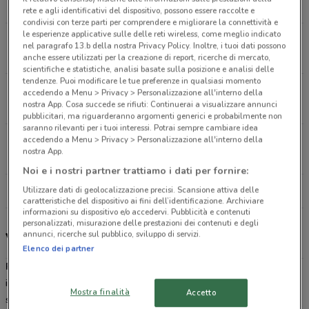
6.6 km
APERTO
rete e agli identificativi del dispositivo, possono essere raccolte e
condivisi con terze parti per comprendere e migliorare la connettività e
le esperienze applicative sulle delle reti wireless, come meglio indicato
Via Tiburtina, 757 Roma
nel paragrafo 13.b della nostra Privacy Policy. Inoltre, i tuoi dati possono
8.5 km
APERTO
anche essere utilizzati per la creazione di report, ricerche di mercato,
scientifiche e statistiche, analisi basate sulla posizione e analisi delle
tendenze. Puoi modificare le tue preferenze in qualsiasi momento
Via Mario Rigamonti, 100 Roma
accedendo a Menu > Privacy > Personalizzazione all'interno della
nostra App. Cosa succede se rifiuti: Continuerai a visualizzare annunci
11.4 km
APERTO
pubblicitari, ma riguarderanno argomenti generici e probabilmente non
saranno rilevanti per i tuoi interessi. Potrai sempre cambiare idea
accedendo a Menu > Privacy > Personalizzazione all'interno della
Via Collatina, 858 Guidonia Montecelio
nostra App.
17.1 km
APERTO
Noi e i nostri partner trattiamo i dati per fornire:
Utilizzare dati di geolocalizzazione precisi. Scansione attiva delle
Tutti i negozi Panorama
caratteristiche del dispositivo ai fini dell’identificazione. Archiviare
informazioni su dispositivo e/o accedervi. Pubblicità e contenuti
personalizzati, misurazione delle prestazioni dei contenuti e degli
annunci, ricerche sul pubblico, sviluppo di servizi.
Volantino, offerte e carta Per Te Panorama
Elenco dei partner
Panorama
, parte del gruppo
PAM
, è la divisione dedicata agli
ipermercati del gruppo. Pam Panorama quindi si dedica ai
Mostra finalità
Accetto
supermercati di grandi dimensioni proponendo ai clienti una grande