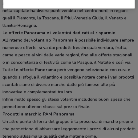
scelta di generi alimentari e non. L’insegna oltre alla sua presenza
nella capitale ha diversi punti vendita nel centro nord, in regioni
quali il Piemonte, la Toscana, il Friuli-Venezia Giulia, il Veneto e
l’Emilia-Romagna.
Le offerte Panorama e i volantini dedicati al risparmio
All’interno del
volantino Panorama
è possibile individuare sempre
numerose offerte: si va dai prodotti freschi quali verdura, frutta,
carne e pesce ai vini dalle varie regioni, fino alle offerte stagionali
o in concomitanza di festività come la Pasqua, il Natale e così via.
Tutte
le offerte Panorama
però vengono selezionate con cura e
quando si sfoglia il volantino è possibile notare come i vari prodotti
scontati siano di diverse marche dalle più famose alle più
innovative e complementari tra loro.
Infine molto spesso gli stessi volantini includono buoni spesa che
permettono ulteriori ribassi sul prezzo finale.
Prodotti a marchio PAM Panorama
Un altro punto di forza del gruppo è la presenza di marche proprie
che permettono di abbassare leggermente i prezzi di alcuni prodotti
tenendo altissima la qualità delle materie prime.