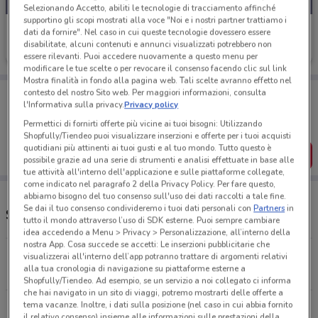
Selezionando Accetto, abiliti le tecnologie di tracciamento affinché
supportino gli scopi mostrati alla voce "Noi e i nostri partner trattiamo i
Panorama
dati da fornire". Nel caso in cui queste tecnologie dovessero essere
disabilitate, alcuni contenuti e annunci visualizzati potrebbero non
Scade mercoledì
5.9 km
essere rilevanti. Puoi accedere nuovamente a questo menu per
modificare le tue scelte o per revocare il consenso facendo clic sul link
Mostra finalità in fondo alla pagina web. Tali scelte avranno effetto nel
Porta DoveConviene sempre con te!
contesto del nostro Sito web. Per maggiori informazioni, consulta
l'Informativa sulla privacy.
Privacy policy
Puoi trovare le migliori offerte dei negozi vicino a te,
salvarle e creare la tua lista del risparmio, comodamente
Permettici di fornirti offerte più vicine ai tuoi bisogni: Utilizzando
dal tuo cellulare.
Shopfully/Tiendeo puoi visualizzare inserzioni e offerte per i tuoi acquisti
quotidiani più attinenti ai tuoi gusti e al tuo mondo. Tutto questo è
SCARICA L’APP
possibile grazie ad una serie di strumenti e analisi effettuate in base alle
tue attività all'interno dell'applicazione e sulle piattaforme collegate,
come indicato nel paragrafo 2 della Privacy Policy. Per fare questo,
abbiamo bisogno del tuo consenso sull'uso dei dati raccolti a tale fine.
Se dai il tuo consenso condivideremo i tuoi dati personali con
Partners
in
Supermercati e orari Panorama
tutto il mondo attraverso l’uso di SDK esterne. Puoi sempre cambiare
idea accedendo a Menu > Privacy > Personalizzazione, all’interno della
nostra App. Cosa succede se accetti: Le inserzioni pubblicitarie che
Via Gino Frontali, 14 Roma
visualizzerai all'interno dell’app potranno trattare di argomenti relativi
alla tua cronologia di navigazione su piattaforme esterne a
5.9 km
APERTO
Shopfully/Tiendeo. Ad esempio, se un servizio a noi collegato ci informa
che hai navigato in un sito di viaggi, potremo mostrarti delle offerte a
tema vacanze. Inoltre, i dati sulla posizione (nel caso in cui abbia fornito
Via Aurelia Km 8,05 Roma
il relativo consenso) insieme alle informazioni sulle prestazioni della