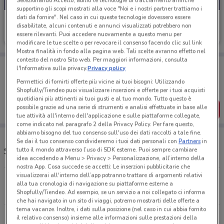
Selezionando Accetto, abiliti le tecnologie di tracciamento affinché
supportino gli scopi mostrati alla voce "Noi e i nostri partner trattiamo i
dati da fornire". Nel caso in cui queste tecnologie dovessero essere
Panorama
disabilitate, alcuni contenuti e annunci visualizzati potrebbero non
essere rilevanti. Puoi accedere nuovamente a questo menu per
Scade mercoledì
11.4 km
modificare le tue scelte o per revocare il consenso facendo clic sul link
Mostra finalità in fondo alla pagina web. Tali scelte avranno effetto nel
contesto del nostro Sito web. Per maggiori informazioni, consulta
Porta DoveConviene sempre con te!
l'Informativa sulla privacy.
Privacy policy
Puoi trovare le migliori offerte dei negozi vicino a te,
Permettici di fornirti offerte più vicine ai tuoi bisogni: Utilizzando
salvarle e creare la tua lista del risparmio, comodamente
Shopfully/Tiendeo puoi visualizzare inserzioni e offerte per i tuoi acquisti
dal tuo cellulare.
quotidiani più attinenti ai tuoi gusti e al tuo mondo. Tutto questo è
possibile grazie ad una serie di strumenti e analisi effettuate in base alle
SCARICA L’APP
tue attività all'interno dell'applicazione e sulle piattaforme collegate,
come indicato nel paragrafo 2 della Privacy Policy. Per fare questo,
abbiamo bisogno del tuo consenso sull'uso dei dati raccolti a tale fine.
Se dai il tuo consenso condivideremo i tuoi dati personali con
Partners
in
Supermercati e orari Panorama
tutto il mondo attraverso l’uso di SDK esterne. Puoi sempre cambiare
idea accedendo a Menu > Privacy > Personalizzazione, all’interno della
nostra App. Cosa succede se accetti: Le inserzioni pubblicitarie che
visualizzerai all'interno dell’app potranno trattare di argomenti relativi
Via Nettunense Km 5600 Ariccia
alla tua cronologia di navigazione su piattaforme esterne a
11.4 km
APERTO
Shopfully/Tiendeo. Ad esempio, se un servizio a noi collegato ci informa
che hai navigato in un sito di viaggi, potremo mostrarti delle offerte a
tema vacanze. Inoltre, i dati sulla posizione (nel caso in cui abbia fornito
Via Mario Rigamonti, 100 Roma
il relativo consenso) insieme alle informazioni sulle prestazioni della