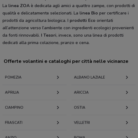
La
linea ZOA
è dedicata agli amici a quattro zampe, con prodotti di
qualità e delicatamente selezionati. La
linea Bio
per certificare i
prodotti da agricoltura biologica. I
prodotti Eco
orientati
all’attenzione verso l’ambiente con ingredienti ecologici provenienti
da fonti rinnovabili.
I Tesori
, invece, sono una linea di prodotti
dedicati alla prima colazione, pranzo e cena.
Offerte volantini e cataloghi per città nelle vicinanze
POMEZIA
ALBANO LAZIALE
APRILIA
ARICCIA
CIAMPINO
OSTIA
FRASCATI
VELLETRI
ANZIO
ROMA