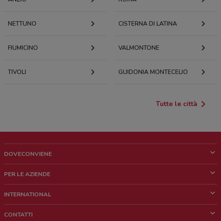
NETTUNO
CISTERNA DI LATINA
FIUMICINO
VALMONTONE
TIVOLI
GUIDONIA MONTECELIO
Tutte le città
DOVECONVIENE
Cos'è DoveConviene
PER LE AZIENDE
Chi siamo
Cosa facciamo
INTERNATIONAL
News e media
Richieste commerciali e marketing
Brazil
CONTATTI
Lavora con noi