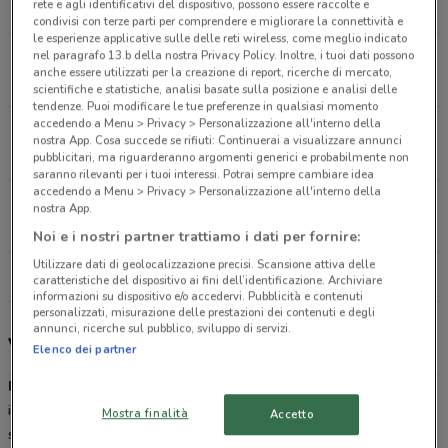
rete e agli identificativi del dispositivo, possono essere raccolte e
18.7 km
APERTO
condivisi con terze parti per comprendere e migliorare la connettività e
le esperienze applicative sulle delle reti wireless, come meglio indicato
nel paragrafo 13.b della nostra Privacy Policy. Inoltre, i tuoi dati possono
Via Dell' Appagliatore Roma
anche essere utilizzati per la creazione di report, ricerche di mercato,
21.2 km
APERTO
scientifiche e statistiche, analisi basate sulla posizione e analisi delle
tendenze. Puoi modificare le tue preferenze in qualsiasi momento
accedendo a Menu > Privacy > Personalizzazione all'interno della
Via Aurelia Km 8,05 Roma
nostra App. Cosa succede se rifiuti: Continuerai a visualizzare annunci
25.6 km
APERTO
pubblicitari, ma riguarderanno argomenti generici e probabilmente non
saranno rilevanti per i tuoi interessi. Potrai sempre cambiare idea
accedendo a Menu > Privacy > Personalizzazione all'interno della
Via Ugo La Malfa Nettuno
nostra App.
26.4 km
APERTO
Noi e i nostri partner trattiamo i dati per fornire:
Utilizzare dati di geolocalizzazione precisi. Scansione attiva delle
Tutti i negozi Panorama
caratteristiche del dispositivo ai fini dell’identificazione. Archiviare
informazioni su dispositivo e/o accedervi. Pubblicità e contenuti
personalizzati, misurazione delle prestazioni dei contenuti e degli
annunci, ricerche sul pubblico, sviluppo di servizi.
Volantino, offerte e carta Per Te Panorama
Elenco dei partner
Panorama
, parte del gruppo
PAM
, è la divisione dedicata agli
ipermercati del gruppo. Pam Panorama quindi si dedica ai
Mostra finalità
Accetto
supermercati di grandi dimensioni proponendo ai clienti una grande