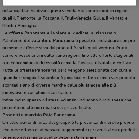
scelta di generi alimentari e non. L’insegna oltre alla sua presenza
nella capitale ha diversi punti vendita nel centro nord, in regioni
quali il Piemonte, la Toscana, il Friuli-Venezia Giulia, il Veneto e
l’Emilia-Romagna.
Le offerte Panorama e i volantini dedicati al risparmio
All’interno del
volantino Panorama
è possibile individuare sempre
numerose offerte: si va dai prodotti freschi quali verdura, frutta,
carne e pesce ai vini dalle varie regioni, fino alle offerte stagionali
o in concomitanza di festività come la Pasqua, il Natale e così via.
Tutte
le offerte Panorama
però vengono selezionate con cura e
quando si sfoglia il volantino è possibile notare come i vari prodotti
scontati siano di diverse marche dalle più famose alle più
innovative e complementari tra loro.
Infine molto spesso gli stessi volantini includono buoni spesa che
permettono ulteriori ribassi sul prezzo finale.
Prodotti a marchio PAM Panorama
Un altro punto di forza del gruppo è la presenza di marche proprie
che permettono di abbassare leggermente i prezzi di alcuni prodotti
tenendo altissima la qualità delle materie prime.