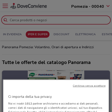
Pomezia - 00040
IN EVIDENZA
IPER E SUPER
DISCOUNT
ELETTRONICA
ESTAT
Panorama Pomezia: Volantino, Orari di apertura e Indirizzi
Tutte le offerte del catalogo Panorama
Continua senza accettare
Ci importa della tua privacy
Noi e i nostri
1012
partner archiviamo e accediamo ai dati personali,
come i dati di navigazione gli o identificatori univoci, sul tuo dispositivo.