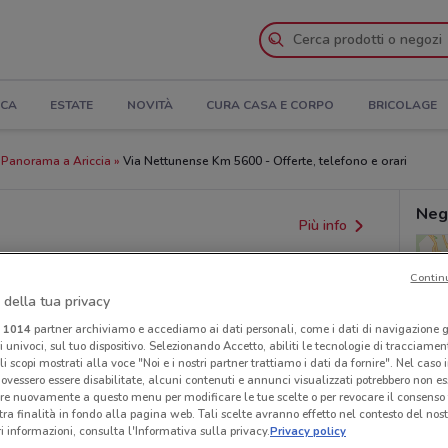
ICA
ESTATE
NOVITÀ
CURA CASA E CORPO
BRICOLAGE
 Panorama a Ariccia
Via Nettunense Km 5600 - Offerte, telefono e orari
Neg
Più info
Contin
 della tua privacy
i
1014
partner archiviamo e accediamo ai dati personali, come i dati di navigazione g
ri univoci, sul tuo dispositivo. Selezionando Accetto, abiliti le tecnologie di tracciame
li scopi mostrati alla voce "Noi e i nostri partner trattiamo i dati da fornire". Nel caso 
ovessero essere disabilitate, alcuni contenuti e annunci visualizzati potrebbero non ess
re nuovamente a questo menu per modificare le tue scelte o per revocare il consenso
tra finalità in fondo alla pagina web. Tali scelte avranno effetto nel contesto del nost
 informazioni, consulta l'Informativa sulla privacy.
Privacy policy