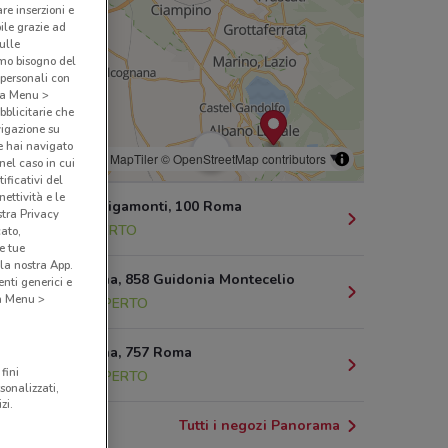
are inserzioni e
bile grazie ad
sulle
amo bisogno del
 personali con
o a Menu >
bblicitarie che
vigazione su
e hai navigato
© MapTiler
© OpenStreetMap contributors
(nel caso in cui
ificativi del
ettività e le
Via Mario Rigamonti, 100 Roma
stra Privacy
19 km
APERTO
cato,
e tue
la nostra App.
Via Collatina, 858 Guidonia Montecelio
nti generici e
 a Menu >
21.5 km
APERTO
Via Tiburtina, 757 Roma
fini
23.6 km
APERTO
sonalizzati,
zi.
Tutti i negozi Panorama