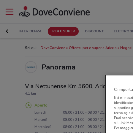
IN EVIDENZA
IPER E SUPER
DISCOUNT
ELETTRON
Sei qui:
DoveConviene
Offerte Iper e super a Ariccia
Negozi
Panorama
Via Nettunense Km 5600, Ariccia
Ci importa
4.1 km
Noi e i nostr
identificato
Aperto
supportino g
Lunedì
08:00 / 21:00 - 08:00 / 21:00
tecnologie d
Puoi accede
Martedì
08:00 / 21:00 - 08:00 / 21:00
sul link Mos
Mercoledì
08:00 / 21:00 - 08:00 / 21:00
Per maggiori