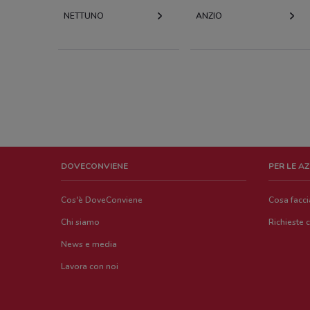
NETTUNO
ANZIO
DOVECONVIENE
PER LE A
Cos'è DoveConviene
Cosa facc
Chi siamo
Richieste 
News e media
Lavora con noi