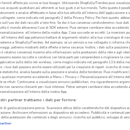
i fornirti offerte più vicine ai tuoi bisogni: Utilizzando Shopfully/Tiendeo puoi visualizz
i tuoi acquisti quotidiani più attinenti ai tuoi gusti e al tuo mondo. Tutto questo è possi
 strumenti e analisi effettuate in base alle tue attività all'interno dell'applicazione e 
collegate, come indicato nel paragrafo 2 della Privacy Policy. Per fare questo, abbi
 sull'uso dei dati raccolti a tale fine. Se dai il tuo consenso condivideremo i tuoi dati
tutto il mondo attraverso l’uso di SDK esterne. Puoi sempre cambiare idea accedend
rsonalizzazione, all’interno della nostra App. Cosa succede se accetti: Le inserzioni pu
i all'interno dell’app potranno trattare di argomenti relativi alla tua cronologia di na
esterne a Shopfully/Tiendeo. Ad esempio, se un servizio a noi collegato ci informa ch
i viaggi, potremo mostrarti delle offerte a tema vacanze. Inoltre, i dati sulla posizione 
o il relativo consenso) insieme alle informazioni sulle prestazioni della rete e agli ident
 possono essere raccolte e condivisi con terze parti per comprendere e migliorare la conn
pplicative sulle delle reti wireless, come meglio indicato nel paragrafo 13.b della no
re, i tuoi dati possono anche essere utilizzati per la creazione di report, ricerche di mer
 e statistiche, analisi basate sulla posizione e analisi delle tendenze. Puoi modificare l
in qualsiasi momento accedendo a Menu > Privacy > Personalizzazione all'interno del
 se rifiuti: Continuerai a visualizzare annunci pubblicitari, ma riguarderanno argome
te non saranno rilevanti per i tuoi interessi. Potrai sempre cambiare idea accedendo
rsonalizzazione all'interno della nostra App.
stri partner trattiamo i dati per fornire:
ti di geolocalizzazione precisi. Scansione attiva delle caratteristiche del dispositivo ai 
icazione. Archiviare informazioni su dispositivo e/o accedervi. Pubblicità e contenuti per
delle prestazioni dei contenuti e degli annunci, ricerche sul pubblico, sviluppo di servi
partner