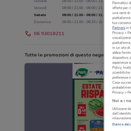
Giovedì
08:00 / 21:00 - 08:00 / 21:00
Permettici d
offerte per 
Venerdì
08:00 / 21:00 - 08:00 / 21:00
una serie di
Sabato
08:00 / 21:00 - 08:00 / 21:00
piattaforme 
Domenica
08:00 / 21:00 - 08:30 / 15:00
tuo consenso
Partners
in 
Privacy > Pe
06 93018211
visualizzera
piattaforme 
in un sito d
abbia fornit
Tutte le promozioni di questo negozio
dispositivo,
esperienze a
Policy. Inolt
scientifiche
preferenze 
Cosa succede
probabilmen
Privacy > Pe
Noi e i no
Utilizzare da
dell’identif
misurazione 
Elenco dei 