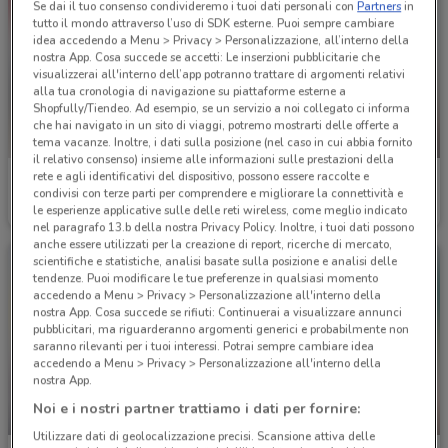
Se dai il tuo consenso condivideremo i tuoi dati personali con
Partners
in
tutto il mondo attraverso l’uso di SDK esterne. Puoi sempre cambiare
idea accedendo a Menu > Privacy > Personalizzazione, all’interno della
nostra App. Cosa succede se accetti: Le inserzioni pubblicitarie che
visualizzerai all'interno dell’app potranno trattare di argomenti relativi
alla tua cronologia di navigazione su piattaforme esterne a
Shopfully/Tiendeo. Ad esempio, se un servizio a noi collegato ci informa
che hai navigato in un sito di viaggi, potremo mostrarti delle offerte a
-2 GIORNI
tema vacanze. Inoltre, i dati sulla posizione (nel caso in cui abbia fornito
il relativo consenso) insieme alle informazioni sulle prestazioni della
rete e agli identificativi del dispositivo, possono essere raccolte e
Conad Superstore
Conad Superstore
condivisi con terze parti per comprendere e migliorare la connettività e
le esperienze applicative sulle delle reti wireless, come meglio indicato
Scade il 30/09
441 m
Scade martedì
441 m
nel paragrafo 13.b della nostra Privacy Policy. Inoltre, i tuoi dati possono
anche essere utilizzati per la creazione di report, ricerche di mercato,
scientifiche e statistiche, analisi basate sulla posizione e analisi delle
tendenze. Puoi modificare le tue preferenze in qualsiasi momento
accedendo a Menu > Privacy > Personalizzazione all'interno della
nostra App. Cosa succede se rifiuti: Continuerai a visualizzare annunci
pubblicitari, ma riguarderanno argomenti generici e probabilmente non
saranno rilevanti per i tuoi interessi. Potrai sempre cambiare idea
accedendo a Menu > Privacy > Personalizzazione all'interno della
nostra App.
Noi e i nostri partner trattiamo i dati per fornire:
-2 GIORNI
-2 GIORNI
Utilizzare dati di geolocalizzazione precisi. Scansione attiva delle