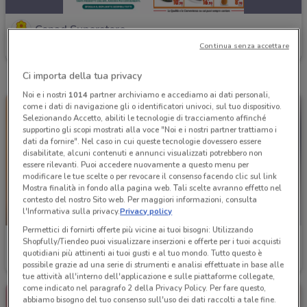
Conad Superstore
Continua senza accettare
Scade il 30/09
441 m
Ci importa della tua privacy
Noi e i nostri
1014
partner archiviamo e accediamo ai dati personali,
come i dati di navigazione gli o identificatori univoci, sul tuo dispositivo.
Selezionando Accetto, abiliti le tecnologie di tracciamento affinché
supportino gli scopi mostrati alla voce "Noi e i nostri partner trattiamo i
dati da fornire". Nel caso in cui queste tecnologie dovessero essere
disabilitate, alcuni contenuti e annunci visualizzati potrebbero non
essere rilevanti. Puoi accedere nuovamente a questo menu per
modificare le tue scelte o per revocare il consenso facendo clic sul link
Mostra finalità in fondo alla pagina web. Tali scelte avranno effetto nel
contesto del nostro Sito web. Per maggiori informazioni, consulta
l'Informativa sulla privacy.
Privacy policy
-2 GIORNI
Permettici di fornirti offerte più vicine ai tuoi bisogni: Utilizzando
Conad Superstore
Conad Superstore
Shopfully/Tiendeo puoi visualizzare inserzioni e offerte per i tuoi acquisti
quotidiani più attinenti ai tuoi gusti e al tuo mondo. Tutto questo è
Scade martedì
11.1 km
Scade il 31/08
441 m
possibile grazie ad una serie di strumenti e analisi effettuate in base alle
tue attività all'interno dell'applicazione e sulle piattaforme collegate,
come indicato nel paragrafo 2 della Privacy Policy. Per fare questo,
abbiamo bisogno del tuo consenso sull'uso dei dati raccolti a tale fine.