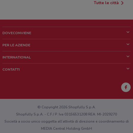
Tutte le città
DOVECONVIENE
Cos'è DoveConviene
PER LE AZIENDE
Chi siamo
Cosa facciamo
INTERNATIONAL
News e media
Richieste commerciali e marketing
Brazil
CONTATTI
Lavora con noi
Mexico
Segnalazione punto vendita
France
Segnalazione Volantino
Australia
Hai un malfunzionamento sul web o sull'app?
New Zealand
© Copyright 2026 Shopfully S.p.A.
Shopfully S.p.A. - C.F / P. Iva 03156531208 REA: MI-2029270
Società a socio unico soggetta all’attività di direzione e coordinamento di
MEDIA Central Holding GmbH