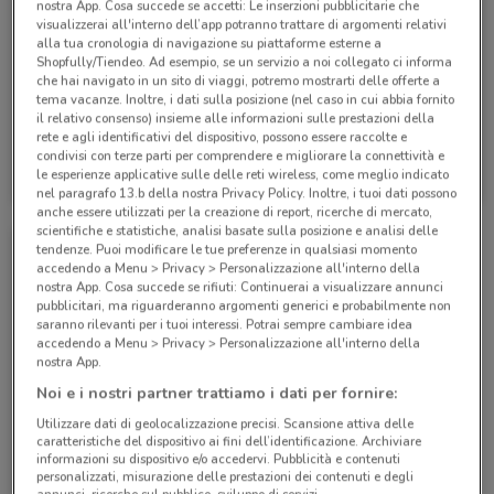
nostra App. Cosa succede se accetti: Le inserzioni pubblicitarie che
visualizzerai all'interno dell’app potranno trattare di argomenti relativi
alla tua cronologia di navigazione su piattaforme esterne a
Shopfully/Tiendeo. Ad esempio, se un servizio a noi collegato ci informa
che hai navigato in un sito di viaggi, potremo mostrarti delle offerte a
tema vacanze. Inoltre, i dati sulla posizione (nel caso in cui abbia fornito
il relativo consenso) insieme alle informazioni sulle prestazioni della
rete e agli identificativi del dispositivo, possono essere raccolte e
Conad Superstore
Conad Superstore
condivisi con terze parti per comprendere e migliorare la connettività e
le esperienze applicative sulle delle reti wireless, come meglio indicato
Scade il 31/08
901 m
Scade il 30/09
901 m
nel paragrafo 13.b della nostra Privacy Policy. Inoltre, i tuoi dati possono
anche essere utilizzati per la creazione di report, ricerche di mercato,
scientifiche e statistiche, analisi basate sulla posizione e analisi delle
tendenze. Puoi modificare le tue preferenze in qualsiasi momento
accedendo a Menu > Privacy > Personalizzazione all'interno della
nostra App. Cosa succede se rifiuti: Continuerai a visualizzare annunci
pubblicitari, ma riguarderanno argomenti generici e probabilmente non
saranno rilevanti per i tuoi interessi. Potrai sempre cambiare idea
accedendo a Menu > Privacy > Personalizzazione all'interno della
nostra App.
Noi e i nostri partner trattiamo i dati per fornire:
-2 GIORNI
Utilizzare dati di geolocalizzazione precisi. Scansione attiva delle
caratteristiche del dispositivo ai fini dell’identificazione. Archiviare
informazioni su dispositivo e/o accedervi. Pubblicità e contenuti
Conad Superstore
personalizzati, misurazione delle prestazioni dei contenuti e degli
annunci, ricerche sul pubblico, sviluppo di servizi.