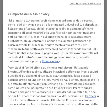
Continua senza accettare
Ci importa della tua privacy
Tutte le promozioni di questo negozio
Noi e i nostri
1014
partner archiviamo e accediamo ai dati personali,
come i dati di navigazione gli o identificatori univoci, sul tuo dispositivo.
Selezionando Accetto, abiliti le tecnologie di tracciamento affinché
supportino gli scopi mostrati alla voce "Noi e i nostri partner trattiamo i
dati da fornire". Nel caso in cui queste tecnologie dovessero essere
disabilitate, alcuni contenuti e annunci visualizzati potrebbero non
essere rilevanti. Puoi accedere nuovamente a questo menu per
modificare le tue scelte o per revocare il consenso facendo clic sul link
Mostra finalità in fondo alla pagina web. Tali scelte avranno effetto nel
contesto del nostro Sito web. Per maggiori informazioni, consulta
l'Informativa sulla privacy.
Privacy policy
Permettici di fornirti offerte più vicine ai tuoi bisogni: Utilizzando
Shopfully/Tiendeo puoi visualizzare inserzioni e offerte per i tuoi acquisti
Conad Superstore
quotidiani più attinenti ai tuoi gusti e al tuo mondo. Tutto questo è
possibile grazie ad una serie di strumenti e analisi effettuate in base alle
Scade il 30/09
901 m
tue attività all'interno dell'applicazione e sulle piattaforme collegate,
come indicato nel paragrafo 2 della Privacy Policy. Per fare questo,
abbiamo bisogno del tuo consenso sull'uso dei dati raccolti a tale fine.
Se dai il tuo consenso condivideremo i tuoi dati personali con
Partners
in
tutto il mondo attraverso l’uso di SDK esterne. Puoi sempre cambiare
idea accedendo a Menu > Privacy > Personalizzazione, all’interno della