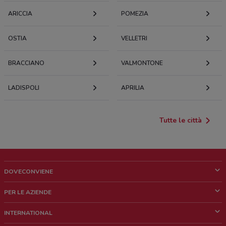
ARICCIA
POMEZIA
OSTIA
VELLETRI
BRACCIANO
VALMONTONE
LADISPOLI
APRILIA
Tutte le città
DOVECONVIENE
Cos'è DoveConviene
PER LE AZIENDE
Chi siamo
Cosa facciamo
INTERNATIONAL
News e media
Richieste commerciali e marketing