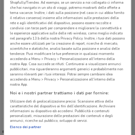
Via Cavour, 60 Roma
Shopfully/Tiendeo. Ad esempio, se un servizio a noi collegato ci informa
che hai navigato in un sito di viaggi, potremo mostrarti delle offerte a
1.9 km
APERTO
tema vacanze. Inoltre, i dati sulla posizione (nel caso in cui abbia fornito
il relativo consenso) insieme alle informazioni sulle prestazioni della
Via Galla e Sidama, 55 Roma
rete e agli identificativi del dispositivo, possono essere raccolte e
condivisi con terze parti per comprendere e migliorare la connettività e
2.3 km
APERTO
le esperienze applicative sulle delle reti wireless, come meglio indicato
nel paragrafo 13.b della nostra Privacy Policy. Inoltre, i tuoi dati possono
anche essere utilizzati per la creazione di report, ricerche di mercato,
Viale Parioli, 31 Roma
scientifiche e statistiche, analisi basate sulla posizione e analisi delle
2.4 km
APERTO
tendenze. Puoi modificare le tue preferenze in qualsiasi momento
accedendo a Menu > Privacy > Personalizzazione all'interno della
nostra App. Cosa succede se rifiuti: Continuerai a visualizzare annunci
Via In Arcione, 70 Roma
pubblicitari, ma riguarderanno argomenti generici e probabilmente non
2.6 km
APERTO
saranno rilevanti per i tuoi interessi. Potrai sempre cambiare idea
accedendo a Menu > Privacy > Personalizzazione all'interno della
nostra App.
Via Della Croce 48/49 Roma
Noi e i nostri partner trattiamo i dati per fornire:
2.8 km
APERTO
Utilizzare dati di geolocalizzazione precisi. Scansione attiva delle
caratteristiche del dispositivo ai fini dell’identificazione. Archiviare
Tutti i negozi Coop
informazioni su dispositivo e/o accedervi. Pubblicità e contenuti
personalizzati, misurazione delle prestazioni dei contenuti e degli
annunci, ricerche sul pubblico, sviluppo di servizi.
Elenco dei partner
Gli sconti del nuovo volantino Coop e i negozi