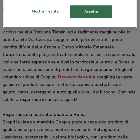
Coop Roma
Mostra finalità
Accetto
Aperto dal Lunedì alla Domenica, la Coop è dislocata in varie parti
della città di Roma. Se vivi nel centro città la trovi in
Via Marsala
vicinissima alla Stazione Termini ed è facilmente raggiungibile in
auto tramite Via Cernaia. Leggermente più decentrati i punti
vendita di
Via della Croce
e
Corso Vittorio Emanuele
.
Coop
è una delle più grandi catene italiane di iper e supermercati,
con una
forte espansione a livello territoriale
la trovi a Roma, è
leader nella distribuzione di prodotti di
largo consumo
. Sfoglia il
volantino online di Coop su
Doveconviene.it
e scegli tra la vasta
gamma di prodotti sempre in offerta: acquista
pasta
, biscotti,
gelato, carne, detergenti e tutto quello di cui hai bisogno. Comincia
subito a
risparmiare
sui tuoi acquisti!
Risparmia, ma mai sulla qualità a Roma
Scopri le
linee a marchio Coop
e porta a casa solo prodotti di
qualità ad un prezzo veramente conveniente. Salvaguarda
l’ambiente, sostenendo il
valore biologico
, con i prodotti della