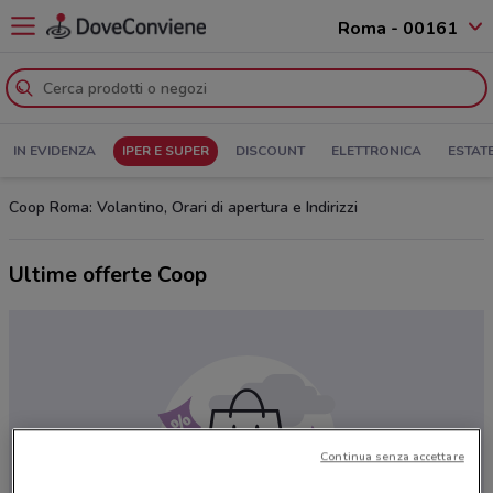
Roma - 00161
IN EVIDENZA
IPER E SUPER
DISCOUNT
ELETTRONICA
ESTAT
Coop Roma: Volantino, Orari di apertura e Indirizzi
Ultime offerte Coop
Continua senza accettare