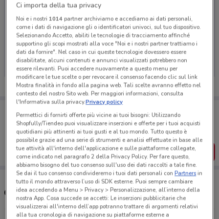
Ci importa della tua privacy
Noi e i nostri
1014
partner archiviamo e accediamo ai dati personali,
come i dati di navigazione gli o identificatori univoci, sul tuo dispositivo.
Selezionando Accetto, abiliti le tecnologie di tracciamento affinché
Ci dispiace, al momento non abbiamo pubblicato
supportino gli scopi mostrati alla voce "Noi e i nostri partner trattiamo i
volantini nella tua zona. Riprova più tardi.
dati da fornire". Nel caso in cui queste tecnologie dovessero essere
disabilitate, alcuni contenuti e annunci visualizzati potrebbero non
essere rilevanti. Puoi accedere nuovamente a questo menu per
modificare le tue scelte o per revocare il consenso facendo clic sul link
Mostra finalità in fondo alla pagina web. Tali scelte avranno effetto nel
contesto del nostro Sito web. Per maggiori informazioni, consulta
l'Informativa sulla privacy.
Privacy policy
Porta DoveConviene sempre con te!
Permettici di fornirti offerte più vicine ai tuoi bisogni: Utilizzando
Puoi trovare le migliori offerte dei negozi vicino a te,
Shopfully/Tiendeo puoi visualizzare inserzioni e offerte per i tuoi acquisti
salvarle e creare la tua lista del risparmio, comodamente
quotidiani più attinenti ai tuoi gusti e al tuo mondo. Tutto questo è
dal tuo cellulare.
possibile grazie ad una serie di strumenti e analisi effettuate in base alle
tue attività all'interno dell'applicazione e sulle piattaforme collegate,
SCARICA L’APP
come indicato nel paragrafo 2 della Privacy Policy. Per fare questo,
abbiamo bisogno del tuo consenso sull'uso dei dati raccolti a tale fine.
Se dai il tuo consenso condivideremo i tuoi dati personali con
Partners
in
tutto il mondo attraverso l’uso di SDK esterne. Puoi sempre cambiare
idea accedendo a Menu > Privacy > Personalizzazione, all’interno della
Orari e Negozi Coop
nostra App. Cosa succede se accetti: Le inserzioni pubblicitarie che
visualizzerai all'interno dell’app potranno trattare di argomenti relativi
alla tua cronologia di navigazione su piattaforme esterne a