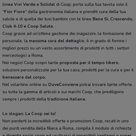
linea Vivi Verde e Solidal
di Coop; porta sulla tua tavola solo il
“Fior Fiore”
della gastronomia italiana e prenditi cura della tua
salute e di quella dei tuoi bambini con le linee
Bene Sì, Crescendo,
Club 4-10 e Coop Salute.
Coop grazie ad un’ottima gestione dei magazzini, la formazione del
personale, la
massima cura del dettaglio
, è in grado di fornire i
migliori prezzi su un vasto assortimento di prodotti in tutti i settori
merceologici a Roma.
Nei negozi Coop scopri tante
proposte per il tempo libero
,
soluzioni personalizzate per la tua casa, prodotti per la cura e per il
benessere del corpo.
Nel volantino online su
DoveConviene
potrai trovare tante offerte
su tutta la gamma di articoli e sui marchi Coop, che prediligono
sempre i prodotti della
tradizione italiana.
Lo slogan: La Coop sei tu!
Non perderti le incredibili offerte e promozioni Coop, recati in uno
dei punti vendita della filiera a Roma, compila il modulo di richiesta
e
diventa socio coop
ed usufruisci di imperdibili
vantaggi
e
super