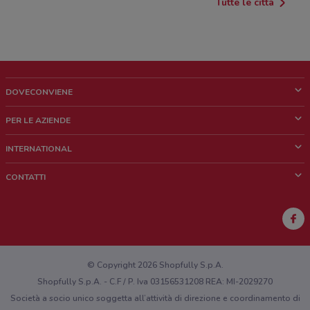
Tutte le città
DOVECONVIENE
Cos'è DoveConviene
PER LE AZIENDE
Chi siamo
Cosa facciamo
INTERNATIONAL
News e media
Richieste commerciali e marketing
Brazil
CONTATTI
Lavora con noi
Mexico
Segnalazione punto vendita
France
Segnalazione Volantino
Australia
Hai un malfunzionamento sul web o sull'app?
New Zealand
© Copyright 2026 Shopfully S.p.A.
Shopfully S.p.A. - C.F / P. Iva 03156531208 REA: MI-2029270
Società a socio unico soggetta all’attività di direzione e coordinamento di