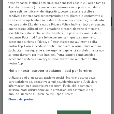
tema vacanze. Inoltre, i dati sulla posizione (nel caso in cui abbia fornito
Puoi trovare le migliori offerte dei negozi vicino a te,
il relativo consenso) insieme alle informazioni sulle prestazioni della
salvarle e creare la tua lista del risparmio, comodamente
rete e agli identificativi del dispositivo, possono essere raccolte e
dal tuo cellulare.
condivisi con terze parti per comprendere e migliorare la connettività e
le esperienze applicative sulle delle reti wireless, come meglio indicato
SCARICA L’APP
nel paragrafo 13.b della nostra Privacy Policy. Inoltre, i tuoi dati possono
anche essere utilizzati per la creazione di report, ricerche di mercato,
scientifiche e statistiche, analisi basate sulla posizione e analisi delle
tendenze. Puoi modificare le tue preferenze in qualsiasi momento
Negozi Coop a ROMA
accedendo a Menu > Privacy > Personalizzazione all'interno della
nostra App. Cosa succede se rifiuti: Continuerai a visualizzare annunci
pubblicitari, ma riguarderanno argomenti generici e probabilmente non
saranno rilevanti per i tuoi interessi. Potrai sempre cambiare idea
accedendo a Menu > Privacy > Personalizzazione all'interno della
nostra App.
Noi e i nostri partner trattiamo i dati per fornire:
© MapTiler
© OpenStreetMap contributors
Utilizzare dati di geolocalizzazione precisi. Scansione attiva delle
caratteristiche del dispositivo ai fini dell’identificazione. Archiviare
informazioni su dispositivo e/o accedervi. Pubblicità e contenuti
Via Cavour, 60 Roma
personalizzati, misurazione delle prestazioni dei contenuti e degli
annunci, ricerche sul pubblico, sviluppo di servizi.
1.9 km
CHIUSO
Elenco dei partner
Via Galla e Sidama, 55 Roma
2.3 km
CHIUSO