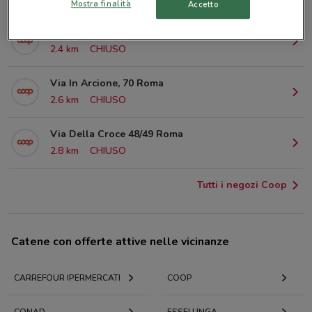
Mostra finalità
Accetto
Viale Parioli, 31 Roma
2.4 km
CHIUSO
Via In Arcione, 70 Roma
2.6 km
CHIUSO
Via Della Croce 48/49 Roma
2.8 km
CHIUSO
Tutti i negozi Coop
Catene con offerte attive nelle vicinanze
CARREFOUR IPERMERCATI
COOP