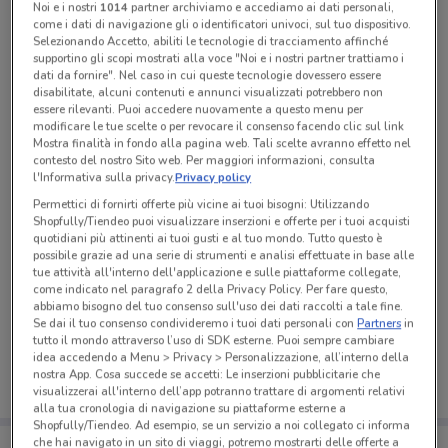
Noi e i nostri
1014
partner archiviamo e accediamo ai dati personali,
come i dati di navigazione gli o identificatori univoci, sul tuo dispositivo.
Tutte le promozioni di questo negozio
Selezionando Accetto, abiliti le tecnologie di tracciamento affinché
supportino gli scopi mostrati alla voce "Noi e i nostri partner trattiamo i
dati da fornire". Nel caso in cui queste tecnologie dovessero essere
disabilitate, alcuni contenuti e annunci visualizzati potrebbero non
essere rilevanti. Puoi accedere nuovamente a questo menu per
modificare le tue scelte o per revocare il consenso facendo clic sul link
Mostra finalità in fondo alla pagina web. Tali scelte avranno effetto nel
contesto del nostro Sito web. Per maggiori informazioni, consulta
l'Informativa sulla privacy.
Privacy policy
Permettici di fornirti offerte più vicine ai tuoi bisogni: Utilizzando
Shopfully/Tiendeo puoi visualizzare inserzioni e offerte per i tuoi acquisti
quotidiani più attinenti ai tuoi gusti e al tuo mondo. Tutto questo è
possibile grazie ad una serie di strumenti e analisi effettuate in base alle
tue attività all'interno dell'applicazione e sulle piattaforme collegate,
come indicato nel paragrafo 2 della Privacy Policy. Per fare questo,
Ci dispiace, al momento non abbiamo pubblicato
abbiamo bisogno del tuo consenso sull'uso dei dati raccolti a tale fine.
Se dai il tuo consenso condivideremo i tuoi dati personali con
Partners
in
volantini nella tua zona. Riprova più tardi.
tutto il mondo attraverso l’uso di SDK esterne. Puoi sempre cambiare
idea accedendo a Menu > Privacy > Personalizzazione, all’interno della
nostra App. Cosa succede se accetti: Le inserzioni pubblicitarie che
visualizzerai all'interno dell’app potranno trattare di argomenti relativi
alla tua cronologia di navigazione su piattaforme esterne a
Shopfully/Tiendeo. Ad esempio, se un servizio a noi collegato ci informa
che hai navigato in un sito di viaggi, potremo mostrarti delle offerte a
Porta DoveConviene sempre con te!