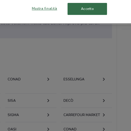
Mostra finalità
Accetto
to volantini nella tua zona. Riprova più tardi.
CONAD
ESSELUNGA
SISA
DECÒ
SIGMA
CARREFOUR MARKET
OASI
CONAD