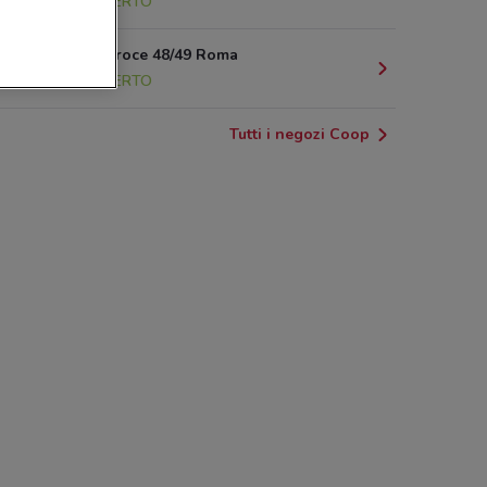
3.6 km
APERTO
Via Della Croce 48/49 Roma
3.6 km
APERTO
Tutti i negozi Coop