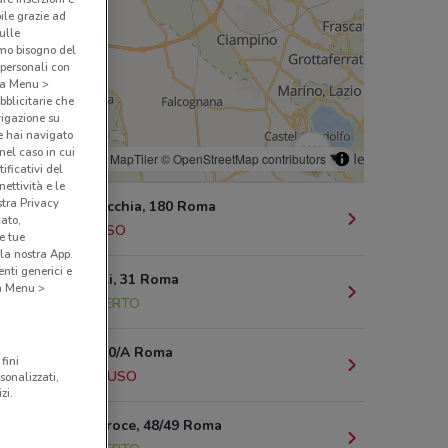
bile grazie ad
sulle
amo bisogno del
 personali con
o a Menu >
bblicitarie che
vigazione su
e hai navigato
(nel caso in cui
© MapTiler
© OpenStreetMap contributors
ificativi del
ettività e le
stra Privacy
Via Torrevecchia, 180 Roma
cato,
3 km
CHIUSO
e tue
la nostra App.
nti generici e
Viale Parioli, 31 Roma
 a Menu >
3.1 km
APERTO
Via Tacito 90/A Roma
fini
3.2 km
CHIUSO
sonalizzati,
zi.
Via Della Croce, 48/49 Roma