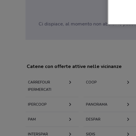
Ci dispiace, al momento non abbiamo pubblica
Catene con offerte attive nelle vicinanze
CARREFOUR
COOP
IPERMERCATI
IPERCOOP
PANORAMA
PAM
DESPAR
INTERSPAR
SIDIS