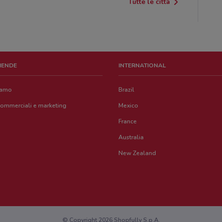
Tutte le città
ZIENDE
INTERNATIONAL
iamo
Brazil
commerciali e marketing
Mexico
France
Australia
New Zealand
© Copyright 2026 Shopfully S.p.A.