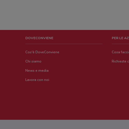
DOVECONVIENE
PER LE A
Cos'è DoveConviene
Cosa facc
Chi siamo
Richieste 
News e media
Lavora con noi