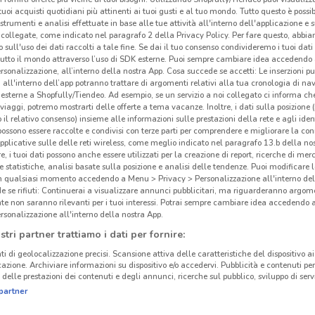
i tuoi acquisti quotidiani più attinenti ai tuoi gusti e al tuo mondo. Tutto questo è possi
 strumenti e analisi effettuate in base alle tue attività all'interno dell'applicazione e 
collegate, come indicato nel paragrafo 2 della Privacy Policy. Per fare questo, abbi
 sull'uso dei dati raccolti a tale fine. Se dai il tuo consenso condivideremo i tuoi dati
tutto il mondo attraverso l’uso di SDK esterne. Puoi sempre cambiare idea accedend
rsonalizzazione, all’interno della nostra App. Cosa succede se accetti: Le inserzioni pu
i all'interno dell’app potranno trattare di argomenti relativi alla tua cronologia di na
esterne a Shopfully/Tiendeo. Ad esempio, se un servizio a noi collegato ci informa ch
i viaggi, potremo mostrarti delle offerte a tema vacanze. Inoltre, i dati sulla posizione 
o il relativo consenso) insieme alle informazioni sulle prestazioni della rete e agli ident
 possono essere raccolte e condivisi con terze parti per comprendere e migliorare la conn
pplicative sulle delle reti wireless, come meglio indicato nel paragrafo 13.b della no
re, i tuoi dati possono anche essere utilizzati per la creazione di report, ricerche di mer
 e statistiche, analisi basate sulla posizione e analisi delle tendenze. Puoi modificare l
in qualsiasi momento accedendo a Menu > Privacy > Personalizzazione all'interno del
 se rifiuti: Continuerai a visualizzare annunci pubblicitari, ma riguarderanno argome
te non saranno rilevanti per i tuoi interessi. Potrai sempre cambiare idea accedendo
rsonalizzazione all'interno della nostra App.
stri partner trattiamo i dati per fornire:
ti di geolocalizzazione precisi. Scansione attiva delle caratteristiche del dispositivo ai 
icazione. Archiviare informazioni su dispositivo e/o accedervi. Pubblicità e contenuti per
delle prestazioni dei contenuti e degli annunci, ricerche sul pubblico, sviluppo di servi
partner