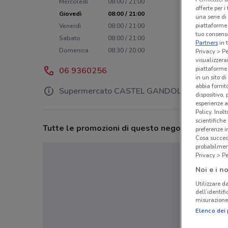
Mercoledì
08:00 / 21:00
offerte per 
Giovedì
08:00 / 21:00
una serie di
piattaforme 
Venerdì
08:00 / 21:00
tuo consenso
Sabato
08:00 / 21:00
Partners
in 
Domenica
08:30 / 20:00
Privacy > Pe
visualizzera
piattaforme 
06 9360256
in un sito d
abbia fornit
Supermercato CASTEL GANDOLFO
dispositivo,
esperienze a
Policy. Inolt
scientifiche
Tutte le promozioni di questo negozio
preferenze 
Cosa succede
probabilmen
Privacy > Pe
Noi e i no
Utilizzare da
dell’identif
misurazione 
Elenco dei 