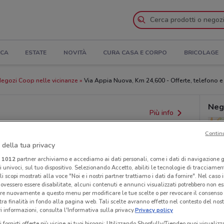
ICA
ESTATE
NOVITÀ
CURA CASA E CORPO
BRICOLAGE
egozi Coop nelle vicinanze
Via Appia Nuova, Km 24,600 - Offerte, telefono e 
Neg
Più info
Contin
 della tua privacy
i
1012
partner archiviamo e accediamo ai dati personali, come i dati di navigazione g
ri univoci, sul tuo dispositivo. Selezionando Accetto, abiliti le tecnologie di tracciame
li scopi mostrati alla voce "Noi e i nostri partner trattiamo i dati da fornire". Nel caso 
ovessero essere disabilitate, alcuni contenuti e annunci visualizzati potrebbero non ess
re nuovamente a questo menu per modificare le tue scelte o per revocare il consenso
tra finalità in fondo alla pagina web. Tali scelte avranno effetto nel contesto del nost
 informazioni, consulta l'Informativa sulla privacy.
Privacy policy
i fornirti offerte più vicine ai tuoi bisogni: Utilizzando Shopfully/Tiendeo puoi visualizz