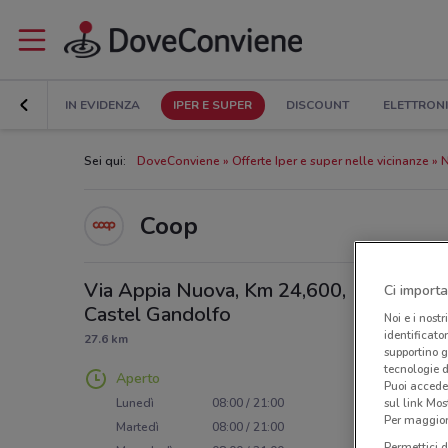
IN EVIDENZA
IPER E SUPER
DISCOUNT
ELETTRON
Sei qui:
DoveConviene
Offerte Iper e super nelle vicinanze
N
Coop
Via Appia Nuova, Km 24,600,
Ci importa
Castel Gandolfo
Noi e i nostr
identificato
27.6 km
supportino g
tecnologie d
Aperto
Puoi accede
sul link Mos
Lunedì
08:00 / 21:00
Per maggiori
Martedì
08:00 / 21:00
Permettici d