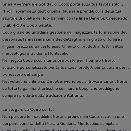
linea Vivi Verde e Solidal
di Coop; porta sulla tua tavola solo il
“Fior Fiore”
della gastronomia italiana e prenditi cura della tua
salute e di quella dei tuoi bambini con le linee
Bene Sì, Crescendo,
Club 4-10 e Coop Salute.
Coop grazie ad un’ottima gestione dei magazzini, la formazione del
personale, la
massima cura del dettaglio
, è in grado di fornire i
migliori prezzi su un vasto assortimento di prodotti in tutti i settori
merceologici a Guidonia Montecelio.
Nei negozi Coop scopri tante
proposte per il tempo libero
,
soluzioni personalizzate per la tua casa, prodotti per la cura e per il
benessere del corpo.
Nel volantino online su
DoveConviene
potrai trovare tante offerte
su tutta la gamma di articoli e sui marchi Coop, che prediligono
sempre i prodotti della
tradizione italiana.
Lo slogan: La Coop sei tu!
Non perderti le incredibili offerte e promozioni Coop, recati in uno
dei punti vendita della filiera a Guidonia Montecelio, compila il
modulo di richiesta e
diventa socio coop
ed usufruisci di imperdibili