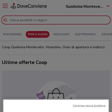
Guidonia Montecelio - 00010
IN EVIDENZA
IPER E SUPER
DISCOUNT
ELETTRONICA
ESTAT
Coop Guidonia Montecelio: Volantino, Orari di apertura e Indirizzi
Ultime offerte Coop
Continua senza accettare