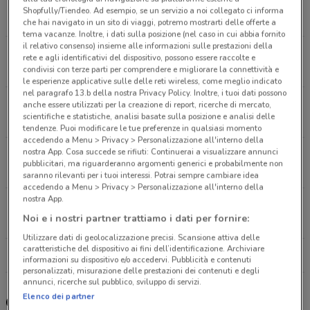
Via Delle Molette, 243 Fonte Nuova
Shopfully/Tiendeo. Ad esempio, se un servizio a noi collegato ci informa
4.9 km
CHIUSO
che hai navigato in un sito di viaggi, potremo mostrarti delle offerte a
tema vacanze. Inoltre, i dati sulla posizione (nel caso in cui abbia fornito
il relativo consenso) insieme alle informazioni sulle prestazioni della
Via Pisino, 101/107 Roma
rete e agli identificativi del dispositivo, possono essere raccolte e
17.8 km
CHIUSO
condivisi con terze parti per comprendere e migliorare la connettività e
le esperienze applicative sulle delle reti wireless, come meglio indicato
nel paragrafo 13.b della nostra Privacy Policy. Inoltre, i tuoi dati possono
Via Galla e Sidama, 55 Roma
anche essere utilizzati per la creazione di report, ricerche di mercato,
scientifiche e statistiche, analisi basate sulla posizione e analisi delle
18.4 km
CHIUSO
tendenze. Puoi modificare le tue preferenze in qualsiasi momento
accedendo a Menu > Privacy > Personalizzazione all'interno della
nostra App. Cosa succede se rifiuti: Continuerai a visualizzare annunci
Via Casilina 1011 Roma
pubblicitari, ma riguarderanno argomenti generici e probabilmente non
18.5 km
CHIUSO
saranno rilevanti per i tuoi interessi. Potrai sempre cambiare idea
accedendo a Menu > Privacy > Personalizzazione all'interno della
nostra App.
Via Galeazzo Alessi, 261 Roma
Noi e i nostri partner trattiamo i dati per fornire:
20.3 km
CHIUSO
Utilizzare dati di geolocalizzazione precisi. Scansione attiva delle
caratteristiche del dispositivo ai fini dell’identificazione. Archiviare
Tutti i negozi Coop
informazioni su dispositivo e/o accedervi. Pubblicità e contenuti
personalizzati, misurazione delle prestazioni dei contenuti e degli
annunci, ricerche sul pubblico, sviluppo di servizi.
Elenco dei partner
Gli sconti del nuovo volantino Coop e i negozi