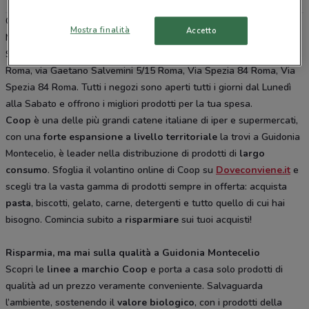
Coop è presente in vari punti della città: lo trovi in Via Delle
Mostra finalità
Accetto
Molette 243 Fonte Nuova, Via Pisino 101/107 Roma, Via Galla e
Sidama 55 Roma, Via Casilina 1011 Roma, Via Galeazzo Alessi 261
Roma, via Gaetano Salvemini 5/15 Roma, Via Spezia 84 Roma, Via
Spezia 84 Roma. Tutti i negozi sono aperti tutti i giorni dal Lunedì
alla Sabato e offrono i migliori prodotti per la tua spesa.
Coop
è una delle più grandi catene italiane di iper e supermercati,
con una
forte espansione a livello territoriale
la trovi a Guidonia
Montecelio, è leader nella distribuzione di prodotti di
largo
consumo
. Sfoglia il volantino online di Coop su
Doveconviene.it
e
scegli tra la vasta gamma di prodotti sempre in offerta: acquista
pasta
, biscotti, gelato, carne, detergenti e tutto quello di cui hai
bisogno. Comincia subito a
risparmiare
sui tuoi acquisti!
Risparmia, ma mai sulla qualità a Guidonia Montecelio
Scopri le
linee a marchio Coop
e porta a casa solo prodotti di
qualità ad un prezzo veramente conveniente. Salvaguarda
l’ambiente, sostenendo il
valore biologico
, con i prodotti della