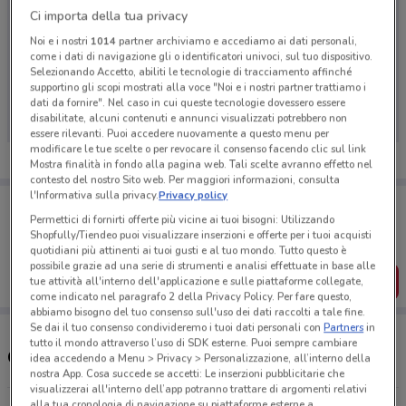
Ci importa della tua privacy
Noi e i nostri
1014
partner archiviamo e accediamo ai dati personali,
come i dati di navigazione gli o identificatori univoci, sul tuo dispositivo.
Ci dispiace, al momento non abbiamo pubblicato
Selezionando Accetto, abiliti le tecnologie di tracciamento affinché
supportino gli scopi mostrati alla voce "Noi e i nostri partner trattiamo i
volantini nella tua zona. Riprova più tardi.
dati da fornire". Nel caso in cui queste tecnologie dovessero essere
disabilitate, alcuni contenuti e annunci visualizzati potrebbero non
essere rilevanti. Puoi accedere nuovamente a questo menu per
modificare le tue scelte o per revocare il consenso facendo clic sul link
Mostra finalità in fondo alla pagina web. Tali scelte avranno effetto nel
contesto del nostro Sito web. Per maggiori informazioni, consulta
l'Informativa sulla privacy.
Privacy policy
Porta DoveConviene sempre con te!
Puoi trovare le migliori offerte dei negozi vicino a te,
Permettici di fornirti offerte più vicine ai tuoi bisogni: Utilizzando
salvarle e creare la tua lista del risparmio, comodamente
Shopfully/Tiendeo puoi visualizzare inserzioni e offerte per i tuoi acquisti
dal tuo cellulare.
quotidiani più attinenti ai tuoi gusti e al tuo mondo. Tutto questo è
possibile grazie ad una serie di strumenti e analisi effettuate in base alle
SCARICA L’APP
tue attività all'interno dell'applicazione e sulle piattaforme collegate,
come indicato nel paragrafo 2 della Privacy Policy. Per fare questo,
abbiamo bisogno del tuo consenso sull'uso dei dati raccolti a tale fine.
Se dai il tuo consenso condivideremo i tuoi dati personali con
Partners
in
tutto il mondo attraverso l’uso di SDK esterne. Puoi sempre cambiare
Orari e Negozi Coop
idea accedendo a Menu > Privacy > Personalizzazione, all’interno della
nostra App. Cosa succede se accetti: Le inserzioni pubblicitarie che
visualizzerai all'interno dell’app potranno trattare di argomenti relativi
alla tua cronologia di navigazione su piattaforme esterne a