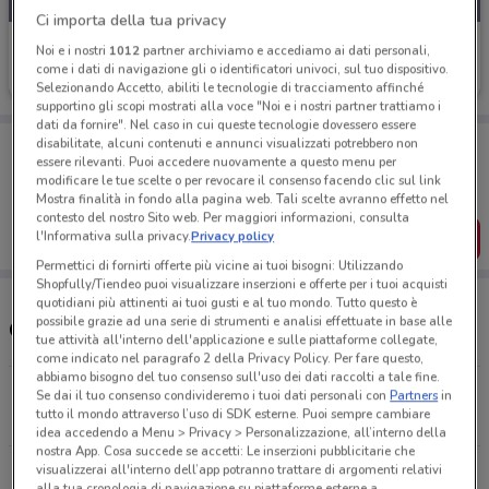
Ci importa della tua privacy
Pam
Noi e i nostri
1012
partner archiviamo e accediamo ai dati personali,
come i dati di navigazione gli o identificatori univoci, sul tuo dispositivo.
Scade mercoledì
15.5 km
Selezionando Accetto, abiliti le tecnologie di tracciamento affinché
supportino gli scopi mostrati alla voce "Noi e i nostri partner trattiamo i
dati da fornire". Nel caso in cui queste tecnologie dovessero essere
Porta DoveConviene sempre con te!
disabilitate, alcuni contenuti e annunci visualizzati potrebbero non
essere rilevanti. Puoi accedere nuovamente a questo menu per
Puoi trovare le migliori offerte dei negozi vicino a te,
modificare le tue scelte o per revocare il consenso facendo clic sul link
salvarle e creare la tua lista del risparmio, comodamente
dal tuo cellulare.
Mostra finalità in fondo alla pagina web. Tali scelte avranno effetto nel
contesto del nostro Sito web. Per maggiori informazioni, consulta
l'Informativa sulla privacy.
Privacy policy
SCARICA L’APP
Permettici di fornirti offerte più vicine ai tuoi bisogni: Utilizzando
Shopfully/Tiendeo puoi visualizzare inserzioni e offerte per i tuoi acquisti
quotidiani più attinenti ai tuoi gusti e al tuo mondo. Tutto questo è
possibile grazie ad una serie di strumenti e analisi effettuate in base alle
Orari e Negozi Pam
tue attività all'interno dell'applicazione e sulle piattaforme collegate,
come indicato nel paragrafo 2 della Privacy Policy. Per fare questo,
abbiamo bisogno del tuo consenso sull'uso dei dati raccolti a tale fine.
Via Dora Riparia, 36A Pomezia Loc. Torvaianica
Se dai il tuo consenso condivideremo i tuoi dati personali con
Partners
in
tutto il mondo attraverso l’uso di SDK esterne. Puoi sempre cambiare
6.3 km
APERTO
idea accedendo a Menu > Privacy > Personalizzazione, all’interno della
nostra App. Cosa succede se accetti: Le inserzioni pubblicitarie che
visualizzerai all'interno dell’app potranno trattare di argomenti relativi
Via Ugo Foscolo Aprilia
alla tua cronologia di navigazione su piattaforme esterne a