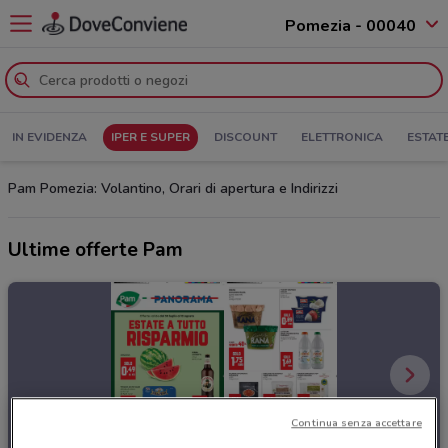
Pomezia - 00040
IN EVIDENZA
IPER E SUPER
DISCOUNT
ELETTRONICA
ESTAT
Pam Pomezia: Volantino, Orari di apertura e Indirizzi
Ultime offerte Pam
Continua senza accettare