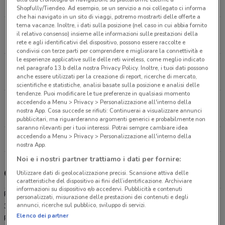
14.5 km
APERTO
Shopfully/Tiendeo. Ad esempio, se un servizio a noi collegato ci informa
che hai navigato in un sito di viaggi, potremo mostrarti delle offerte a
tema vacanze. Inoltre, i dati sulla posizione (nel caso in cui abbia fornito
Piazza Risorgimento, 9 Albano Laziale
il relativo consenso) insieme alle informazioni sulle prestazioni della
14.6 km
APERTO
rete e agli identificativi del dispositivo, possono essere raccolte e
condivisi con terze parti per comprendere e migliorare la connettività e
le esperienze applicative sulle delle reti wireless, come meglio indicato
Piazza Risorgimento, 9 Albano Laziale
nel paragrafo 13.b della nostra Privacy Policy. Inoltre, i tuoi dati possono
anche essere utilizzati per la creazione di report, ricerche di mercato,
14.7 km
APERTO
scientifiche e statistiche, analisi basate sulla posizione e analisi delle
tendenze. Puoi modificare le tue preferenze in qualsiasi momento
Via G. Usellini, 287 Roma
accedendo a Menu > Privacy > Personalizzazione all'interno della
nostra App. Cosa succede se rifiuti: Continuerai a visualizzare annunci
15.5 km
APERTO
pubblicitari, ma riguarderanno argomenti generici e probabilmente non
saranno rilevanti per i tuoi interessi. Potrai sempre cambiare idea
accedendo a Menu > Privacy > Personalizzazione all'interno della
Tutti i negozi Pam
nostra App.
Noi e i nostri partner trattiamo i dati per fornire:
Gli sconti del nuovo volantino Pam e i negozi
Utilizzare dati di geolocalizzazione precisi. Scansione attiva delle
caratteristiche del dispositivo ai fini dell’identificazione. Archiviare
informazioni su dispositivo e/o accedervi. Pubblicità e contenuti
Pam è presente in vari punti della città: lo trovi in Via Dora Riparia
personalizzati, misurazione delle prestazioni dei contenuti e degli
annunci, ricerche sul pubblico, sviluppo di servizi.
36A Pomezia Loc. Torvaianica, Via Ugo Foscolo Aprilia, Piazza
Elenco dei partner
Risorgimento 9 Albano Laziale, Piazza Risorgimento 9 Albano