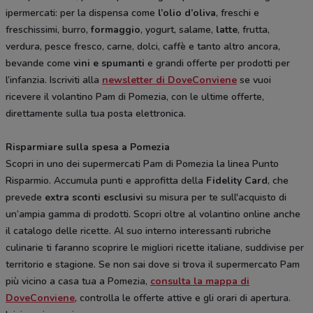
ipermercati: per la dispensa come
l’olio d’oliva
, freschi e
freschissimi, burro,
formaggio
, yogurt, salame,
latte
, frutta,
verdura, pesce fresco, carne, dolci, caffè e tanto altro ancora,
bevande come
vini e spumanti
e grandi offerte per prodotti per
l’infanzia. Iscriviti alla
newsletter di DoveConviene
se vuoi
ricevere il volantino Pam di Pomezia, con le ultime offerte,
direttamente sulla tua posta elettronica.
Risparmiare sulla spesa a Pomezia
Scopri in uno dei supermercati Pam di Pomezia la linea Punto
Risparmio. Accumula punti e approfitta della
Fidelity Card
, che
prevede
extra sconti esclusivi
su misura per te sull'acquisto di
un’ampia gamma di prodotti. Scopri oltre al volantino online anche
il catalogo delle ricette. Al suo interno interessanti rubriche
culinarie ti faranno scoprire le migliori ricette italiane, suddivise per
territorio e stagione. Se non sai dove si trova il supermercato Pam
più vicino a casa tua a Pomezia,
consulta la mappa di
DoveConviene
, controlla le offerte attive e gli orari di apertura.