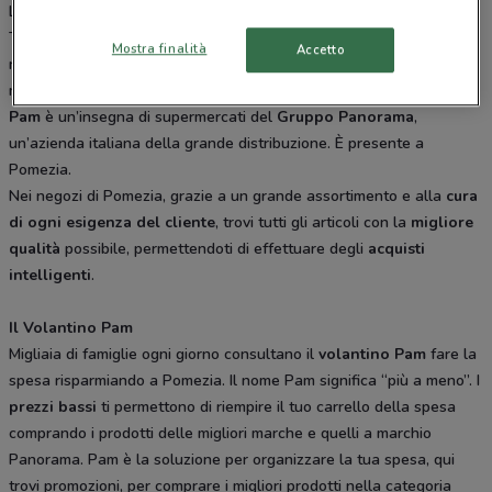
Laziale, Via G. Usellini 287 Roma, Via A. Di Decima Roma, Via
Toscanini 30 Aprilia, VIA G. FRANCESCO BIONDI 15 Roma. Tutti i
Mostra finalità
Accetto
negozi sono aperti tutti i giorni dal Lunedì alla Sabato e offrono i
migliori prodotti per la tua spesa.
Pam
è un’insegna di supermercati del
Gruppo Panorama
,
un’azienda italiana della grande distribuzione. È presente a
Pomezia.
Nei negozi di Pomezia, grazie a un grande assortimento e alla
cura
di ogni esigenza del cliente
, trovi tutti gli articoli con la
migliore
qualità
possibile, permettendoti di effettuare degli
acquisti
intelligenti
.
Il Volantino Pam
Migliaia di famiglie ogni giorno consultano il
volantino Pam
fare la
spesa risparmiando a Pomezia. Il nome Pam significa “più a meno”. I
prezzi bassi
ti permettono di riempire il tuo carrello della spesa
comprando i prodotti delle migliori marche e quelli a marchio
Panorama. Pam è la soluzione per organizzare la tua spesa, qui
trovi promozioni, per comprare i migliori prodotti nella categoria