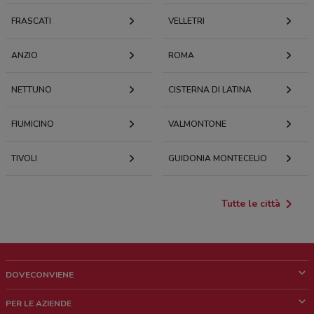
FRASCATI
VELLETRI
ANZIO
ROMA
NETTUNO
CISTERNA DI LATINA
FIUMICINO
VALMONTONE
TIVOLI
GUIDONIA MONTECELIO
Tutte le città
DOVECONVIENE
Cos'è DoveConviene
PER LE AZIENDE