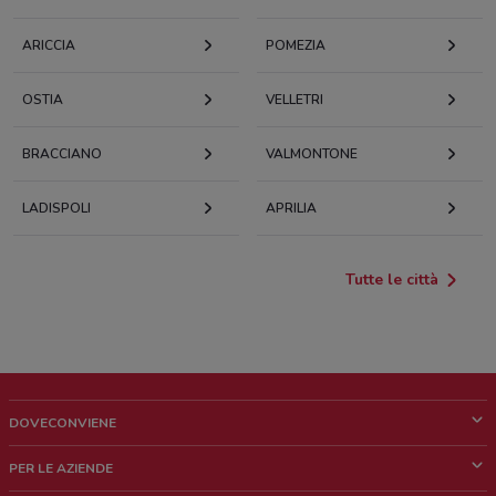
ARICCIA
POMEZIA
OSTIA
VELLETRI
BRACCIANO
VALMONTONE
LADISPOLI
APRILIA
Tutte le città
DOVECONVIENE
Cos'è DoveConviene
PER LE AZIENDE
Chi siamo