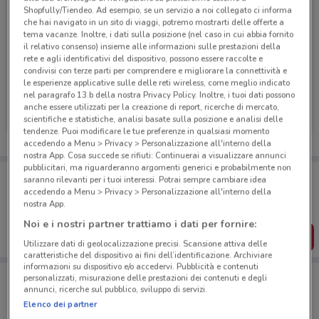
Shopfully/Tiendeo. Ad esempio, se un servizio a noi collegato ci informa
che hai navigato in un sito di viaggi, potremo mostrarti delle offerte a
tema vacanze. Inoltre, i dati sulla posizione (nel caso in cui abbia fornito
il relativo consenso) insieme alle informazioni sulle prestazioni della
rete e agli identificativi del dispositivo, possono essere raccolte e
condivisi con terze parti per comprendere e migliorare la connettività e
-3 GIORNI
-3 GIORNI
le esperienze applicative sulle delle reti wireless, come meglio indicato
nel paragrafo 13.b della nostra Privacy Policy. Inoltre, i tuoi dati possono
Conad City
Conad City
anche essere utilizzati per la creazione di report, ricerche di mercato,
scientifiche e statistiche, analisi basate sulla posizione e analisi delle
Scade martedì
1.3 km
Scade martedì
1.3 km
tendenze. Puoi modificare le tue preferenze in qualsiasi momento
accedendo a Menu > Privacy > Personalizzazione all'interno della
nostra App. Cosa succede se rifiuti: Continuerai a visualizzare annunci
pubblicitari, ma riguarderanno argomenti generici e probabilmente non
Porta DoveConviene sempre con te!
saranno rilevanti per i tuoi interessi. Potrai sempre cambiare idea
Puoi trovare le migliori offerte dei negozi vicino a te,
accedendo a Menu > Privacy > Personalizzazione all'interno della
salvarle e creare la tua lista del risparmio, comodamente
nostra App.
dal tuo cellulare.
Noi e i nostri partner trattiamo i dati per fornire:
SCARICA L’APP
Utilizzare dati di geolocalizzazione precisi. Scansione attiva delle
caratteristiche del dispositivo ai fini dell’identificazione. Archiviare
informazioni su dispositivo e/o accedervi. Pubblicità e contenuti
personalizzati, misurazione delle prestazioni dei contenuti e degli
annunci, ricerche sul pubblico, sviluppo di servizi.
Negozi Conad City a Roma
Elenco dei partner