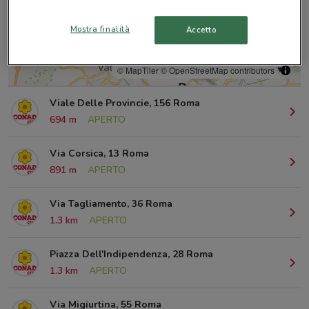
Mostra finalità
Accetto
© MapTiler
© OpenStreetMap contributors
Viale Delle Provincie, 156 Roma
694 m
APERTO
Via Corsica, 13 Roma
891 m
APERTO
Via Tagliamento, 36 Roma
1.3 km
APERTO
Piazza Dell'Indipendenza, 28 Roma
1.3 km
APERTO
Via Migiurtina, 55 Roma