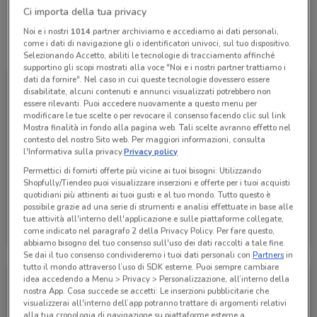
Ci importa della tua privacy
Noi e i nostri
1014
partner archiviamo e accediamo ai dati personali,
come i dati di navigazione gli o identificatori univoci, sul tuo dispositivo.
Tutte le promozioni di questo negozio
Selezionando Accetto, abiliti le tecnologie di tracciamento affinché
supportino gli scopi mostrati alla voce "Noi e i nostri partner trattiamo i
dati da fornire". Nel caso in cui queste tecnologie dovessero essere
disabilitate, alcuni contenuti e annunci visualizzati potrebbero non
essere rilevanti. Puoi accedere nuovamente a questo menu per
modificare le tue scelte o per revocare il consenso facendo clic sul link
Mostra finalità in fondo alla pagina web. Tali scelte avranno effetto nel
contesto del nostro Sito web. Per maggiori informazioni, consulta
l'Informativa sulla privacy.
Privacy policy
Permettici di fornirti offerte più vicine ai tuoi bisogni: Utilizzando
Shopfully/Tiendeo puoi visualizzare inserzioni e offerte per i tuoi acquisti
quotidiani più attinenti ai tuoi gusti e al tuo mondo. Tutto questo è
possibile grazie ad una serie di strumenti e analisi effettuate in base alle
Conad City
tue attività all'interno dell'applicazione e sulle piattaforme collegate,
come indicato nel paragrafo 2 della Privacy Policy. Per fare questo,
Scade martedì
1.3 km
abbiamo bisogno del tuo consenso sull'uso dei dati raccolti a tale fine.
Se dai il tuo consenso condivideremo i tuoi dati personali con
Partners
in
tutto il mondo attraverso l’uso di SDK esterne. Puoi sempre cambiare
idea accedendo a Menu > Privacy > Personalizzazione, all’interno della
nostra App. Cosa succede se accetti: Le inserzioni pubblicitarie che
visualizzerai all'interno dell’app potranno trattare di argomenti relativi
alla tua cronologia di navigazione su piattaforme esterne a