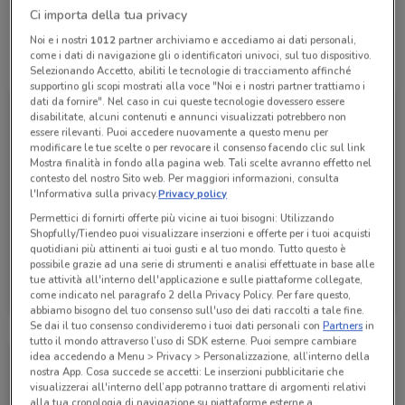
Ci importa della tua privacy
Noi e i nostri
1012
partner archiviamo e accediamo ai dati personali,
come i dati di navigazione gli o identificatori univoci, sul tuo dispositivo.
Tutte le promozioni di questo negozio
Selezionando Accetto, abiliti le tecnologie di tracciamento affinché
supportino gli scopi mostrati alla voce "Noi e i nostri partner trattiamo i
dati da fornire". Nel caso in cui queste tecnologie dovessero essere
disabilitate, alcuni contenuti e annunci visualizzati potrebbero non
essere rilevanti. Puoi accedere nuovamente a questo menu per
modificare le tue scelte o per revocare il consenso facendo clic sul link
Mostra finalità in fondo alla pagina web. Tali scelte avranno effetto nel
contesto del nostro Sito web. Per maggiori informazioni, consulta
l'Informativa sulla privacy.
Privacy policy
Permettici di fornirti offerte più vicine ai tuoi bisogni: Utilizzando
Shopfully/Tiendeo puoi visualizzare inserzioni e offerte per i tuoi acquisti
quotidiani più attinenti ai tuoi gusti e al tuo mondo. Tutto questo è
possibile grazie ad una serie di strumenti e analisi effettuate in base alle
Conad City
tue attività all'interno dell'applicazione e sulle piattaforme collegate,
come indicato nel paragrafo 2 della Privacy Policy. Per fare questo,
Scade il 30/09
695 m
abbiamo bisogno del tuo consenso sull'uso dei dati raccolti a tale fine.
Se dai il tuo consenso condivideremo i tuoi dati personali con
Partners
in
tutto il mondo attraverso l’uso di SDK esterne. Puoi sempre cambiare
idea accedendo a Menu > Privacy > Personalizzazione, all’interno della
nostra App. Cosa succede se accetti: Le inserzioni pubblicitarie che
visualizzerai all'interno dell’app potranno trattare di argomenti relativi
alla tua cronologia di navigazione su piattaforme esterne a