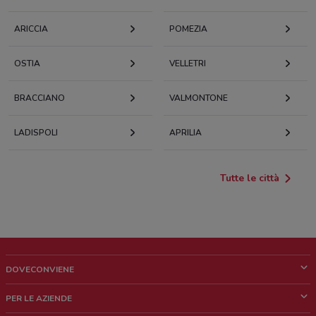
ARICCIA
POMEZIA
OSTIA
VELLETRI
BRACCIANO
VALMONTONE
LADISPOLI
APRILIA
Tutte le città
DOVECONVIENE
Cos'è DoveConviene
PER LE AZIENDE
Chi siamo