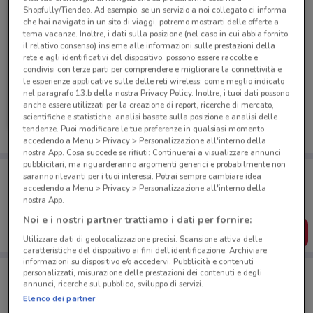
Shopfully/Tiendeo. Ad esempio, se un servizio a noi collegato ci informa
che hai navigato in un sito di viaggi, potremo mostrarti delle offerte a
tema vacanze. Inoltre, i dati sulla posizione (nel caso in cui abbia fornito
il relativo consenso) insieme alle informazioni sulle prestazioni della
rete e agli identificativi del dispositivo, possono essere raccolte e
condivisi con terze parti per comprendere e migliorare la connettività e
NUOVO
le esperienze applicative sulle delle reti wireless, come meglio indicato
nel paragrafo 13.b della nostra Privacy Policy. Inoltre, i tuoi dati possono
Conad City
anche essere utilizzati per la creazione di report, ricerche di mercato,
scientifiche e statistiche, analisi basate sulla posizione e analisi delle
Scade martedì
695 m
tendenze. Puoi modificare le tue preferenze in qualsiasi momento
accedendo a Menu > Privacy > Personalizzazione all'interno della
nostra App. Cosa succede se rifiuti: Continuerai a visualizzare annunci
pubblicitari, ma riguarderanno argomenti generici e probabilmente non
Porta DoveConviene sempre con te!
saranno rilevanti per i tuoi interessi. Potrai sempre cambiare idea
Puoi trovare le migliori offerte dei negozi vicino a te,
accedendo a Menu > Privacy > Personalizzazione all'interno della
salvarle e creare la tua lista del risparmio, comodamente
nostra App.
dal tuo cellulare.
Noi e i nostri partner trattiamo i dati per fornire:
SCARICA L’APP
Utilizzare dati di geolocalizzazione precisi. Scansione attiva delle
caratteristiche del dispositivo ai fini dell’identificazione. Archiviare
informazioni su dispositivo e/o accedervi. Pubblicità e contenuti
personalizzati, misurazione delle prestazioni dei contenuti e degli
annunci, ricerche sul pubblico, sviluppo di servizi.
Negozi Conad City a ROMA
Elenco dei partner