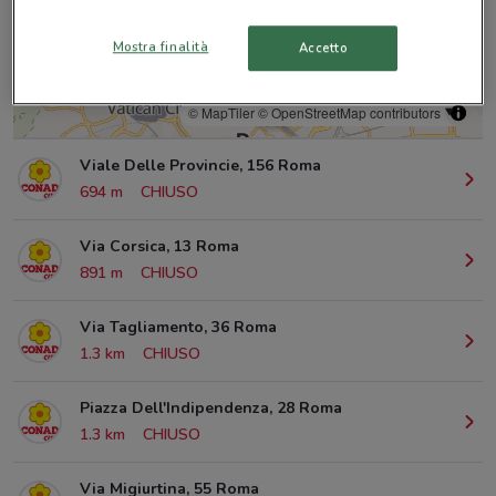
Mostra finalità
Accetto
© MapTiler
© OpenStreetMap contributors
Viale Delle Provincie, 156 Roma
694 m
CHIUSO
Via Corsica, 13 Roma
891 m
CHIUSO
Via Tagliamento, 36 Roma
1.3 km
CHIUSO
Piazza Dell'Indipendenza, 28 Roma
1.3 km
CHIUSO
Via Migiurtina, 55 Roma