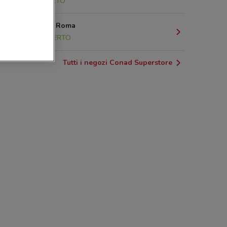
5 km
APERTO
Via Tito, 15 Roma
6.8 km
APERTO
Tutti i negozi Conad Superstore