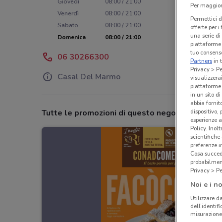
Giovedì
08:00 / 21:00
Per maggiori
Venerdì
08:00 / 21:00
Permettici d
Sabato
08:00 / 21:00
offerte per 
una serie di
Domenica
08:00 / 21:00
piattaforme 
tuo consenso
06 30266300
Partners
in 
Privacy > Pe
Casal Del Marmo
visualizzera
piattaforme 
in un sito d
abbia fornit
Tutte le promozioni di questo negozio
dispositivo,
esperienze a
Policy. Inolt
scientifiche
preferenze 
Cosa succede
probabilmen
Privacy > Pe
Noi e i no
Utilizzare da
dell’identif
misurazione 