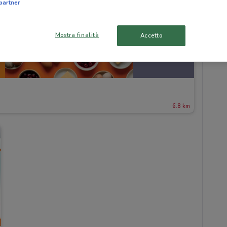
partner
Mostra finalità
Accetto
6.8 km