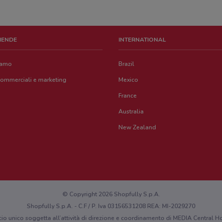
ZIENDE
INTERNATIONAL
iamo
Brazil
commerciali e marketing
Mexico
France
Australia
New Zealand
© Copyright 2026 Shopfully S.p.A.
Shopfully S.p.A. - C.F / P. Iva 03156531208 REA: MI-2029270
cio unico soggetta all’attività di direzione e coordinamento di MEDIA Central