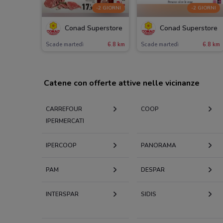
-2 GIORNI
-2 GIORNI
Conad Superstore
Conad Superstore
Scade martedì
6.8 km
Scade martedì
6.8 km
Catene con offerte attive nelle vicinanze
CARREFOUR
COOP
IPERMERCATI
IPERCOOP
PANORAMA
PAM
DESPAR
INTERSPAR
SIDIS