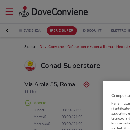
IN EVIDENZA
IPER E SUPER
DISCOUNT
ELETTRON
Sei qui:
DoveConviene
Offerte Iper e super a Roma
Negozi 
Conad Superstore
Via Arola 55, Roma
11.2 km
Ci importa
Aperto
Noi e i nostr
identificato
Lunedì
08:00 / 21:00
supportino g
Martedì
08:00 / 21:00
tecnologie d
Puoi accede
Mercoledì
08:00 / 21:00
sul link Mos