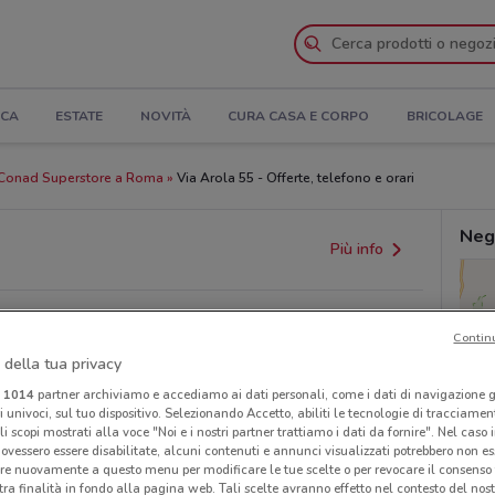
ICA
ESTATE
NOVITÀ
CURA CASA E CORPO
BRICOLAGE
Conad Superstore a Roma
Via Arola 55 - Offerte, telefono e orari
Neg
Più info
Contin
 della tua privacy
i
1014
partner archiviamo e accediamo ai dati personali, come i dati di navigazione g
ri univoci, sul tuo dispositivo. Selezionando Accetto, abiliti le tecnologie di tracciame
li scopi mostrati alla voce "Noi e i nostri partner trattiamo i dati da fornire". Nel caso 
ovessero essere disabilitate, alcuni contenuti e annunci visualizzati potrebbero non ess
re nuovamente a questo menu per modificare le tue scelte o per revocare il consenso
tra finalità in fondo alla pagina web. Tali scelte avranno effetto nel contesto del nost