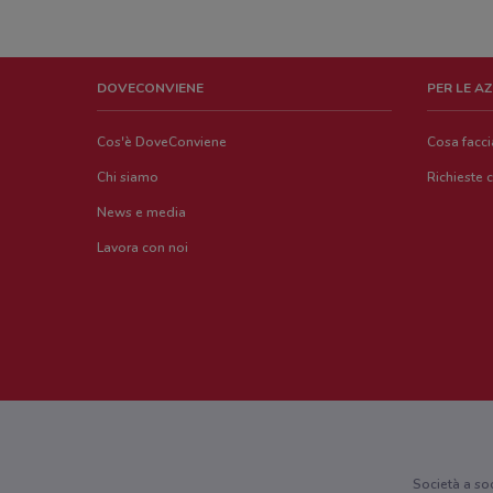
DOVECONVIENE
PER LE A
Cos'è DoveConviene
Cosa facc
Chi siamo
Richieste 
News e media
Lavora con noi
Società a so