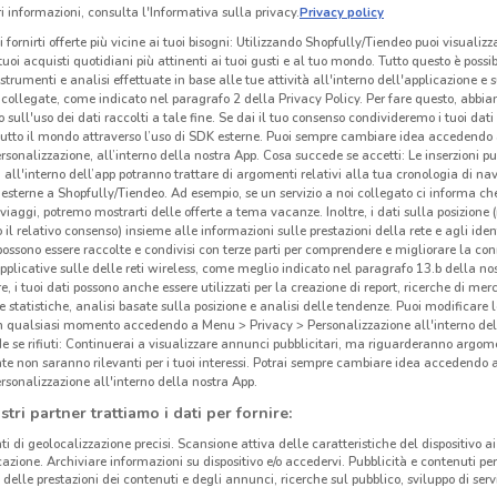
 informazioni, consulta l'Informativa sulla privacy.
Privacy policy
i fornirti offerte più vicine ai tuoi bisogni: Utilizzando Shopfully/Tiendeo puoi visualizz
i tuoi acquisti quotidiani più attinenti ai tuoi gusti e al tuo mondo. Tutto questo è possi
 strumenti e analisi effettuate in base alle tue attività all'interno dell'applicazione e 
collegate, come indicato nel paragrafo 2 della Privacy Policy. Per fare questo, abbi
 sull'uso dei dati raccolti a tale fine. Se dai il tuo consenso condivideremo i tuoi dati
tutto il mondo attraverso l’uso di SDK esterne. Puoi sempre cambiare idea accedend
rsonalizzazione, all’interno della nostra App. Cosa succede se accetti: Le inserzioni pu
i all'interno dell’app potranno trattare di argomenti relativi alla tua cronologia di na
esterne a Shopfully/Tiendeo. Ad esempio, se un servizio a noi collegato ci informa ch
i viaggi, potremo mostrarti delle offerte a tema vacanze. Inoltre, i dati sulla posizione 
o il relativo consenso) insieme alle informazioni sulle prestazioni della rete e agli ident
 possono essere raccolte e condivisi con terze parti per comprendere e migliorare la conn
pplicative sulle delle reti wireless, come meglio indicato nel paragrafo 13.b della no
re, i tuoi dati possono anche essere utilizzati per la creazione di report, ricerche di mer
 e statistiche, analisi basate sulla posizione e analisi delle tendenze. Puoi modificare l
in qualsiasi momento accedendo a Menu > Privacy > Personalizzazione all'interno del
 se rifiuti: Continuerai a visualizzare annunci pubblicitari, ma riguarderanno argome
te non saranno rilevanti per i tuoi interessi. Potrai sempre cambiare idea accedendo
rsonalizzazione all'interno della nostra App.
stri partner trattiamo i dati per fornire:
ti di geolocalizzazione precisi. Scansione attiva delle caratteristiche del dispositivo ai 
icazione. Archiviare informazioni su dispositivo e/o accedervi. Pubblicità e contenuti per
delle prestazioni dei contenuti e degli annunci, ricerche sul pubblico, sviluppo di servi