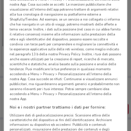
nostra App. Cosa succede se accetti: Le inserzioni pubblicitarie che
visualizzerai all'interno dell’app potranno trattare di argomenti relativi
alla tua cronologia di navigazione su piattaforme esterne a
Shopfully/Tiendeo. Ad esempio, se un servizio a noi collegato ci informa
che hai navigato in un sito di viaggi, potremo mostrarti delle offerte a
tema vacanze. Inoltre, i dati sulla posizione (nel caso in cui abbia fornito
il relativo consenso) insieme alle informazioni sulle prestazioni della
rete e agli identificativi del dispositivo, possono essere raccolte e
-3 GIORNI
condivisi con terze parti per comprendere e migliorare la connettività e
le esperienze applicative sulle delle reti wireless, come meglio indicato
Conad Superstore
nel paragrafo 13.b della nostra Privacy Policy. Inoltre, i tuoi dati possono
anche essere utilizzati per la creazione di report, ricerche di mercato,
Scade martedì
1.4 km
scientifiche e statistiche, analisi basate sulla posizione e analisi delle
tendenze. Puoi modificare le tue preferenze in qualsiasi momento
accedendo a Menu > Privacy > Personalizzazione all'interno della
nostra App. Cosa succede se rifiuti: Continuerai a visualizzare annunci
Porta DoveConviene sempre con te!
pubblicitari, ma riguarderanno argomenti generici e probabilmente non
Puoi trovare le migliori offerte dei negozi vicino a te,
saranno rilevanti per i tuoi interessi. Potrai sempre cambiare idea
salvarle e creare la tua lista del risparmio, comodamente
accedendo a Menu > Privacy > Personalizzazione all'interno della
dal tuo cellulare.
nostra App.
Noi e i nostri partner trattiamo i dati per fornire:
SCARICA L’APP
Utilizzare dati di geolocalizzazione precisi. Scansione attiva delle
caratteristiche del dispositivo ai fini dell’identificazione. Archiviare
informazioni su dispositivo e/o accedervi. Pubblicità e contenuti
personalizzati, misurazione delle prestazioni dei contenuti e degli