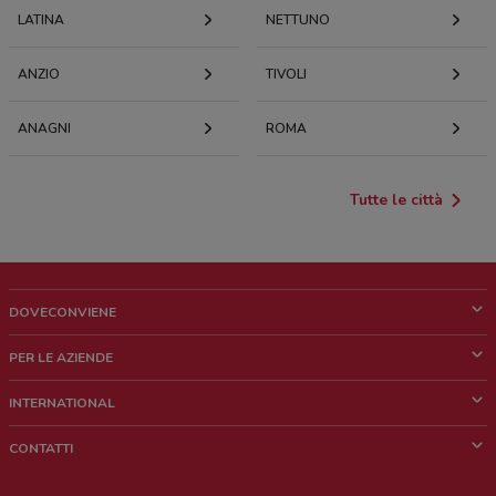
LATINA
NETTUNO
ANZIO
TIVOLI
ANAGNI
ROMA
Tutte le città
DOVECONVIENE
Cos'è DoveConviene
PER LE AZIENDE
Chi siamo
Cosa facciamo
INTERNATIONAL
News e media
Richieste commerciali e marketing
Brazil
CONTATTI
Lavora con noi
Mexico
Segnalazione punto vendita