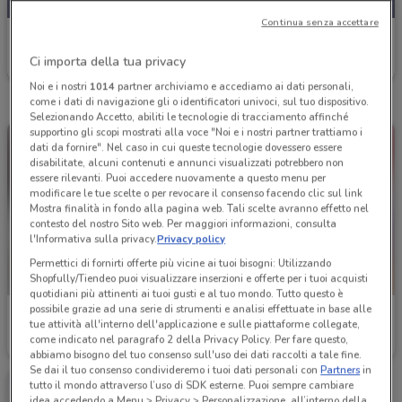
Continua senza accettare
Conad Superstore
Ci importa della tua privacy
Scade il 30/09
1.4 km
Noi e i nostri
1014
partner archiviamo e accediamo ai dati personali,
come i dati di navigazione gli o identificatori univoci, sul tuo dispositivo.
Selezionando Accetto, abiliti le tecnologie di tracciamento affinché
supportino gli scopi mostrati alla voce "Noi e i nostri partner trattiamo i
dati da fornire". Nel caso in cui queste tecnologie dovessero essere
disabilitate, alcuni contenuti e annunci visualizzati potrebbero non
essere rilevanti. Puoi accedere nuovamente a questo menu per
modificare le tue scelte o per revocare il consenso facendo clic sul link
Mostra finalità in fondo alla pagina web. Tali scelte avranno effetto nel
contesto del nostro Sito web. Per maggiori informazioni, consulta
l'Informativa sulla privacy.
Privacy policy
Permettici di fornirti offerte più vicine ai tuoi bisogni: Utilizzando
Shopfully/Tiendeo puoi visualizzare inserzioni e offerte per i tuoi acquisti
quotidiani più attinenti ai tuoi gusti e al tuo mondo. Tutto questo è
possibile grazie ad una serie di strumenti e analisi effettuate in base alle
Conad Superstore
Conad Superstore
tue attività all'interno dell'applicazione e sulle piattaforme collegate,
come indicato nel paragrafo 2 della Privacy Policy. Per fare questo,
Scade il 31/08
1.4 km
Scade il 30/09
1.4 km
abbiamo bisogno del tuo consenso sull'uso dei dati raccolti a tale fine.
Se dai il tuo consenso condivideremo i tuoi dati personali con
Partners
in
tutto il mondo attraverso l’uso di SDK esterne. Puoi sempre cambiare
idea accedendo a Menu > Privacy > Personalizzazione, all’interno della