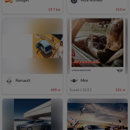
Budget
Alfa Romeo
19.7 km
410 m
Renault
Mini
499 m
Scade il 31/12
501 m