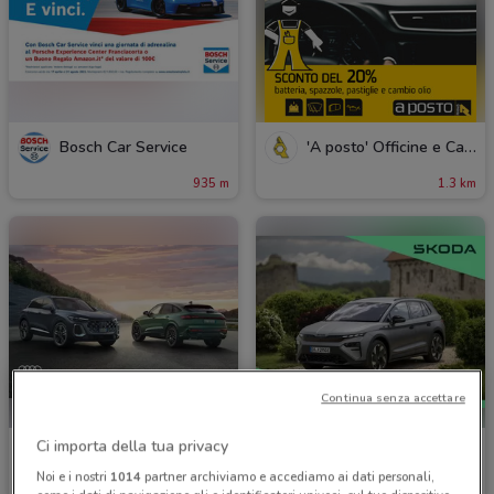
Bosch Car Service
'A posto' Officine e Carrozzerie
935 m
1.3 km
Continua senza accettare
Ci importa della tua privacy
Audi
Skoda
Noi e i nostri
1014
partner archiviamo e accediamo ai dati personali,
2 km
Scade il 31/12
2 km