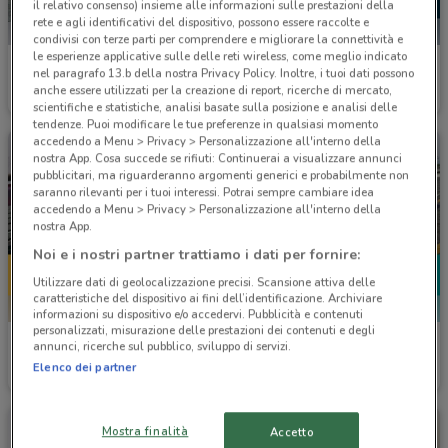
il relativo consenso) insieme alle informazioni sulle prestazioni della
rete e agli identificativi del dispositivo, possono essere raccolte e
condivisi con terze parti per comprendere e migliorare la connettività e
le esperienze applicative sulle delle reti wireless, come meglio indicato
Volkswagen
SEAT
nel paragrafo 13.b della nostra Privacy Policy. Inoltre, i tuoi dati possono
anche essere utilizzati per la creazione di report, ricerche di mercato,
2 km
Scade il 31/12
2 km
scientifiche e statistiche, analisi basate sulla posizione e analisi delle
tendenze. Puoi modificare le tue preferenze in qualsiasi momento
accedendo a Menu > Privacy > Personalizzazione all'interno della
nostra App. Cosa succede se rifiuti: Continuerai a visualizzare annunci
pubblicitari, ma riguarderanno argomenti generici e probabilmente non
saranno rilevanti per i tuoi interessi. Potrai sempre cambiare idea
accedendo a Menu > Privacy > Personalizzazione all'interno della
nostra App.
Noi e i nostri partner trattiamo i dati per fornire:
Utilizzare dati di geolocalizzazione precisi. Scansione attiva delle
caratteristiche del dispositivo ai fini dell’identificazione. Archiviare
informazioni su dispositivo e/o accedervi. Pubblicità e contenuti
personalizzati, misurazione delle prestazioni dei contenuti e degli
SEAT
SEAT
annunci, ricerche sul pubblico, sviluppo di servizi.
Elenco dei partner
Scade il 31/12
2 km
Scade il 31/12
2 km
Mostra finalità
Accetto