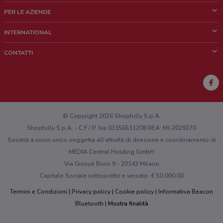
Cos'è DoveConviene
PER LE AZIENDE
Chi siamo
Cosa facciamo
INTERNATIONAL
News e media
Richieste commerciali e marketing
Brazil
CONTATTI
Lavora con noi
Mexico
Segnalazione punto vendita
France
Segnalazione Volantino
Australia
Hai un malfunzionamento sul web o sull'app?
New Zealand
© Copyright 2026 Shopfully S.p.A.
Shopfully S.p.A. - C.F / P. Iva 03156531208 REA: MI-2029270
Società a socio unico soggetta all’attività di direzione e coordinamento di
MEDIA Central Holding GmbH
Via Giosuè Borsi 9 - 20143 Milano
Capitale Sociale sottoscritto e versato: € 50.000,00
Termini e Condizioni
Privacy policy
Cookie policy
Informativa Beacon
Bluetooth
Mostra finalità