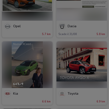
Opel
Dacia
5.7 km
Scade il 31/08
5.8 km
Kia
Toyota
6.6 km
6.9 km