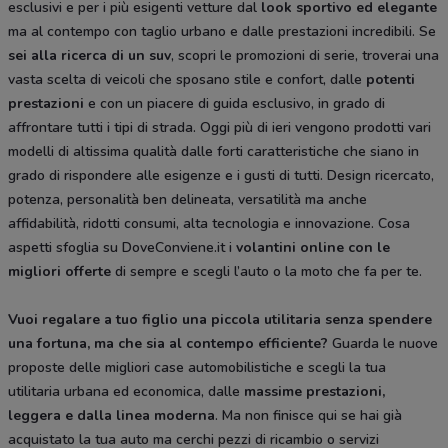
esclusivi e per i più esigenti vetture dal
look sportivo ed elegante
ma al contempo con taglio urbano e dalle prestazioni incredibili. Se
sei alla ricerca di un suv
, scopri le promozioni di serie, troverai una
vasta scelta di veicoli che sposano stile e confort, dalle
potenti
prestazioni
e con un piacere di guida esclusivo, in grado di
affrontare tutti i tipi di strada. Oggi più di ieri vengono prodotti vari
modelli di altissima qualità dalle forti caratteristiche che siano in
grado di rispondere alle esigenze e i gusti di tutti. Design ricercato,
potenza, personalità ben delineata, versatilità ma anche
affidabilità, ridotti consumi, alta tecnologia e innovazione. Cosa
aspetti sfoglia su DoveConviene.it i
volantini online con le
migliori offerte
di sempre e scegli l’auto o la moto che fa per te.
Vuoi regalare a tuo figlio una piccola utilitaria senza spendere
una fortuna, ma che sia al contempo efficiente?
Guarda le nuove
proposte delle migliori case automobilistiche e scegli la tua
utilitaria urbana ed economica, dalle
massime prestazioni,
leggera e dalla
linea moderna
. Ma non finisce qui se hai già
acquistato la tua auto ma cerchi pezzi di ricambio o servizi