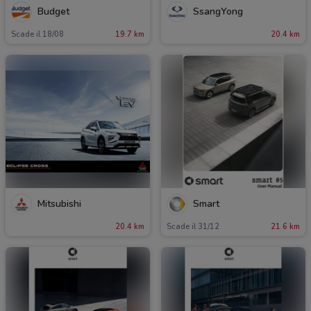
Budget
SsangYong
Scade il 18/08
19.7 km
20.4 km
Mitsubishi
Smart
20.4 km
Scade il 31/12
21.6 km