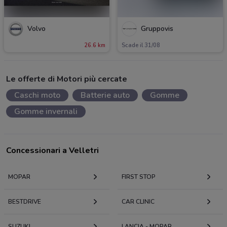
Volvo
Gruppovis
26.6 km
Scade il 31/08
Le offerte di Motori più cercate
Caschi moto
Batterie auto
Gomme
Gomme invernali
Concessionari a Velletri
MOPAR
FIRST STOP
BESTDRIVE
CAR CLINIC
SUZUKI
LANCIA - MOPAR