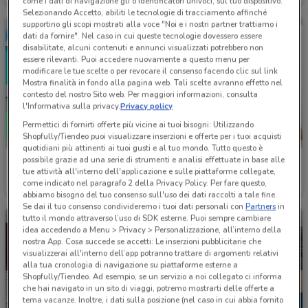
come i dati di navigazione gli o identificatori univoci, sul tuo dispositivo.
Selezionando Accetto, abiliti le tecnologie di tracciamento affinché
supportino gli scopi mostrati alla voce "Noi e i nostri partner trattiamo i
dati da fornire". Nel caso in cui queste tecnologie dovessero essere
disabilitate, alcuni contenuti e annunci visualizzati potrebbero non
essere rilevanti. Puoi accedere nuovamente a questo menu per
modificare le tue scelte o per revocare il consenso facendo clic sul link
Mostra finalità in fondo alla pagina web. Tali scelte avranno effetto nel
contesto del nostro Sito web. Per maggiori informazioni, consulta
l'Informativa sulla privacy.
Privacy policy
Permettici di fornirti offerte più vicine ai tuoi bisogni: Utilizzando
Shopfully/Tiendeo puoi visualizzare inserzioni e offerte per i tuoi acquisti
quotidiani più attinenti ai tuoi gusti e al tuo mondo. Tutto questo è
possibile grazie ad una serie di strumenti e analisi effettuate in base alle
Skoda
Skoda
tue attività all'interno dell'applicazione e sulle piattaforme collegate,
come indicato nel paragrafo 2 della Privacy Policy. Per fare questo,
Scade il 31/12
2 km
2 km
abbiamo bisogno del tuo consenso sull'uso dei dati raccolti a tale fine.
Se dai il tuo consenso condivideremo i tuoi dati personali con
Partners
in
tutto il mondo attraverso l’uso di SDK esterne. Puoi sempre cambiare
idea accedendo a Menu > Privacy > Personalizzazione, all’interno della
nostra App. Cosa succede se accetti: Le inserzioni pubblicitarie che
visualizzerai all'interno dell’app potranno trattare di argomenti relativi
alla tua cronologia di navigazione su piattaforme esterne a
Shopfully/Tiendeo. Ad esempio, se un servizio a noi collegato ci informa
che hai navigato in un sito di viaggi, potremo mostrarti delle offerte a
tema vacanze. Inoltre, i dati sulla posizione (nel caso in cui abbia fornito