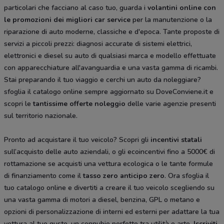
particolari che facciano al caso tuo, guarda i
volantini online con
le promozioni dei migliori car service
per la manutenzione o la
riparazione di auto moderne, classiche e d'epoca. Tante proposte di
servizi a piccoli prezzi: diagnosi accurate di sistemi elettrici,
elettronici e diesel su auto di qualsiasi marca e modello effettuate
con apparecchiature all'avanguardia e una vasta gamma di ricambi.
Stai preparando il tuo viaggio e cerchi un auto da noleggiare?
sfoglia il catalogo online sempre aggiornato su DoveConviene.it e
scopri le
tantissime
offerte noleggio
delle varie agenzie presenti
sul territorio nazionale.
Pronto ad acquistare il tuo veicolo? Scopri gli
incentivi statali
sull’acquisto delle auto aziendali, o gli ecoincentivi fino a 5000€ di
rottamazione se acquisti una vettura ecologica o le tante formule
di finanziamento come il
tasso zero anticipo zero
. Ora sfoglia il
tuo catalogo online e divertiti a creare il tuo veicolo scegliendo su
una vasta gamma di motori a diesel, benzina, GPL o metano e
opzioni di personalizzazione di interni ed esterni per adattare la tua
vettura al tuo gusto, un connubio perfetto tra utilità e arte.
Iscriviti