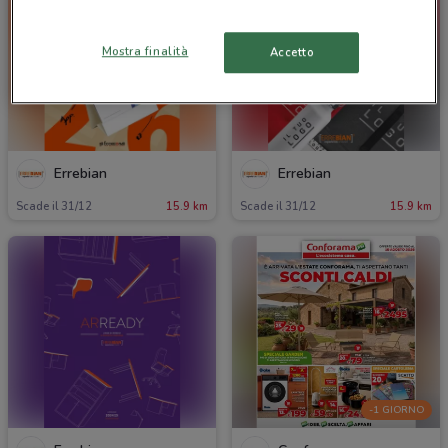
Mostra finalità
Accetto
Errebian
Errebian
Scade il 31/12
15.9 km
Scade il 31/12
15.9 km
-1 GIORNO