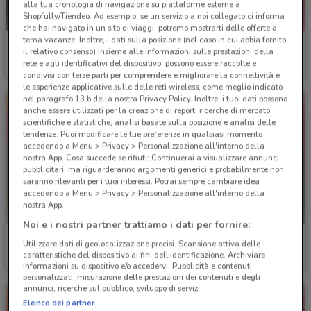
alla tua cronologia di navigazione su piattaforme esterne a
Shopfully/Tiendeo. Ad esempio, se un servizio a noi collegato ci informa
che hai navigato in un sito di viaggi, potremo mostrarti delle offerte a
tema vacanze. Inoltre, i dati sulla posizione (nel caso in cui abbia fornito
Emu
Gabel
il relativo consenso) insieme alle informazioni sulle prestazioni della
rete e agli identificativi del dispositivo, possono essere raccolte e
Scade il 31/12
14.4 km
Scade il 19/05
14.7 km
condivisi con terze parti per comprendere e migliorare la connettività e
le esperienze applicative sulle delle reti wireless, come meglio indicato
nel paragrafo 13.b della nostra Privacy Policy. Inoltre, i tuoi dati possono
anche essere utilizzati per la creazione di report, ricerche di mercato,
scientifiche e statistiche, analisi basate sulla posizione e analisi delle
tendenze. Puoi modificare le tue preferenze in qualsiasi momento
accedendo a Menu > Privacy > Personalizzazione all'interno della
nostra App. Cosa succede se rifiuti: Continuerai a visualizzare annunci
pubblicitari, ma riguarderanno argomenti generici e probabilmente non
saranno rilevanti per i tuoi interessi. Potrai sempre cambiare idea
accedendo a Menu > Privacy > Personalizzazione all'interno della
nostra App.
Noi e i nostri partner trattiamo i dati per fornire:
Satur
Errebian
Utilizzare dati di geolocalizzazione precisi. Scansione attiva delle
caratteristiche del dispositivo ai fini dell’identificazione. Archiviare
Scade il 03/09
15.4 km
Scade il 31/12
15.9 km
informazioni su dispositivo e/o accedervi. Pubblicità e contenuti
personalizzati, misurazione delle prestazioni dei contenuti e degli
annunci, ricerche sul pubblico, sviluppo di servizi.
Elenco dei partner