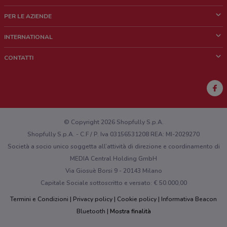
Cos'è DoveConviene
PER LE AZIENDE
Chi siamo
Cosa facciamo
INTERNATIONAL
News e media
Richieste commerciali e marketing
Brazil
CONTATTI
Lavora con noi
Mexico
Segnalazione punto vendita
France
Segnalazione Volantino
Australia
Hai un malfunzionamento sul web o sull'app?
New Zealand
© Copyright 2026 Shopfully S.p.A.
Shopfully S.p.A. - C.F / P. Iva 03156531208 REA: MI-2029270
Società a socio unico soggetta all’attività di direzione e coordinamento di
MEDIA Central Holding GmbH
Via Giosuè Borsi 9 - 20143 Milano
Capitale Sociale sottoscritto e versato: € 50.000,00
Termini e Condizioni
Privacy policy
Cookie policy
Informativa Beacon
Bluetooth
Mostra finalità