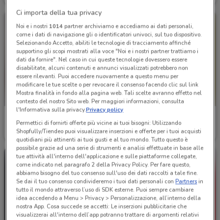
Ci importa della tua privacy
Noi e i nostri
1014
partner archiviamo e accediamo ai dati personali,
come i dati di navigazione gli o identificatori univoci, sul tuo dispositivo.
Selezionando Accetto, abiliti le tecnologie di tracciamento affinché
supportino gli scopi mostrati alla voce "Noi e i nostri partner trattiamo i
dati da fornire". Nel caso in cui queste tecnologie dovessero essere
disabilitate, alcuni contenuti e annunci visualizzati potrebbero non
essere rilevanti. Puoi accedere nuovamente a questo menu per
modificare le tue scelte o per revocare il consenso facendo clic sul link
Mostra finalità in fondo alla pagina web. Tali scelte avranno effetto nel
contesto del nostro Sito web. Per maggiori informazioni, consulta
l'Informativa sulla privacy.
Privacy policy
Orizzonte
Fazzini
Permettici di fornirti offerte più vicine ai tuoi bisogni: Utilizzando
Shopfully/Tiendeo puoi visualizzare inserzioni e offerte per i tuoi acquisti
Scade il 27/09
10.1 km
Scade il 31/12
10.7 km
quotidiani più attinenti ai tuoi gusti e al tuo mondo. Tutto questo è
possibile grazie ad una serie di strumenti e analisi effettuate in base alle
tue attività all'interno dell'applicazione e sulle piattaforme collegate,
come indicato nel paragrafo 2 della Privacy Policy. Per fare questo,
abbiamo bisogno del tuo consenso sull'uso dei dati raccolti a tale fine.
Se dai il tuo consenso condivideremo i tuoi dati personali con
Partners
in
tutto il mondo attraverso l’uso di SDK esterne. Puoi sempre cambiare
idea accedendo a Menu > Privacy > Personalizzazione, all’interno della
nostra App. Cosa succede se accetti: Le inserzioni pubblicitarie che
visualizzerai all'interno dell’app potranno trattare di argomenti relativi