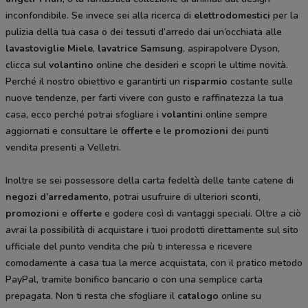
inconfondibile. Se invece sei alla ricerca di
elettrodomestici
per la
pulizia della tua casa o dei tessuti d’arredo dai un’occhiata alle
lavastoviglie Miele
,
lavatrice Samsung
, aspirapolvere Dyson,
clicca sul
volantino
online che desideri e scopri le ultime novità.
Perché il nostro obiettivo e garantirti un
risparmio
costante sulle
nuove tendenze, per farti vivere con gusto e raffinatezza la tua
casa, ecco perché potrai sfogliare i
volantini
online sempre
aggiornati e consultare le
offerte
e le
promozioni
dei punti
vendita presenti a Velletri.
Inoltre se sei possessore della carta fedeltà delle tante catene di
negozi d’arredamento
, potrai usufruire di ulteriori
sconti
,
promozioni
e
offerte
e godere così di vantaggi speciali. Oltre a ciò
avrai la possibilità di acquistare i tuoi prodotti direttamente sul sito
ufficiale del punto vendita che più ti interessa e ricevere
comodamente a casa tua la merce acquistata, con il pratico metodo
PayPal, tramite bonifico bancario o con una semplice carta
prepagata. Non ti resta che sfogliare il
catalogo
online su