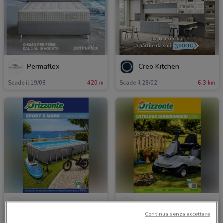
Permaflex
Creo Kitchen
Scade il 19/08
420 m
Scade il 28/02
6.3 km
Orizzonte
Orizzonte
Continua senza accettare
Scade il 27/09
10.1 km
Scade il 11/10
10.1 km