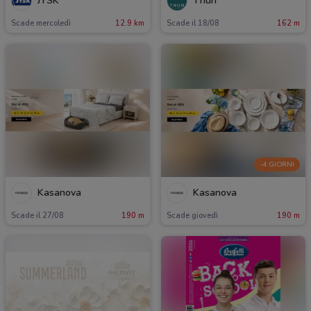
JYSK
Thun
Scade mercoledì
12.9 km
Scade il 18/08
162 m
-4 GIORNI
Kasanova
Kasanova
Scade il 27/08
190 m
Scade giovedì
190 m