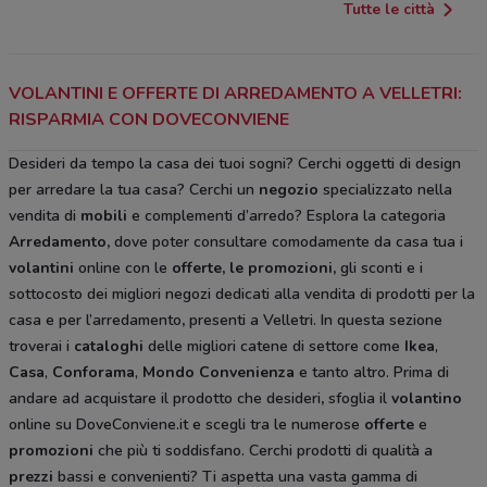
Tutte le città
VOLANTINI E OFFERTE DI ARREDAMENTO A VELLETRI:
RISPARMIA CON DOVECONVIENE
Desideri da tempo la casa dei tuoi sogni? Cerchi oggetti di design
per arredare la tua casa? Cerchi un
negozio
specializzato nella
vendita di
mobili
e complementi d’arredo? Esplora la categoria
Arredamento
,
dove poter consultare comodamente da casa tua i
volantini
online con le
offerte, le promozioni,
gli sconti e i
sottocosto
dei migliori negozi dedicati alla vendita di prodotti per la
casa e per l’arredamento
,
presenti a Velletri. In questa sezione
troverai i
cataloghi
delle migliori catene di settore come
Ikea
,
Casa
,
Conforama
,
Mondo Convenienza
e tanto altro. Prima di
andare ad acquistare il prodotto che desideri
,
sfoglia il
volantino
online su DoveConviene.it e scegli tra le numerose
offerte
e
promozioni
che più ti soddisfano. Cerchi prodotti di qualità a
prezzi
bassi e convenienti? Ti aspetta una vasta gamma di