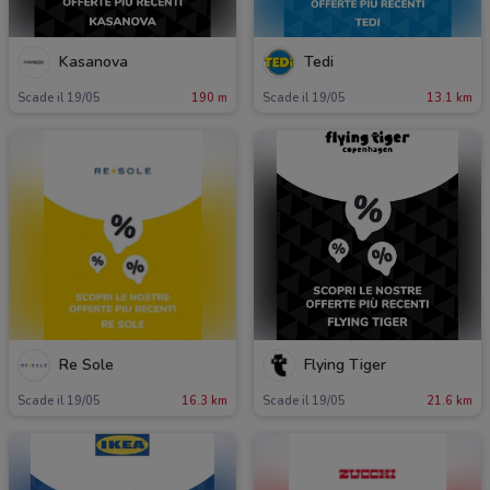
Kasanova
Tedi
Scade il 19/05
190 m
Scade il 19/05
13.1 km
Re Sole
Flying Tiger
Scade il 19/05
16.3 km
Scade il 19/05
21.6 km