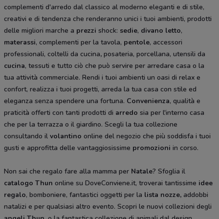
complementi d'arredo dal classico al moderno eleganti e di stile,
creativi e di tendenza che renderanno unici i tuoi ambienti, prodotti
delle migliori marche a
prezzi
shock:
sedie
,
divano letto
,
materassi
, complementi per la tavola,
pentole
, accessori
professionali, coltelli da cucina
,
posateria, porcellana, utensili da
cucina
, tessuti e tutto ciò che può servire per arredare casa o la
tua attività commerciale. Rendi i tuoi ambienti un oasi di relax e
confort, realizza i tuoi progetti, arreda la tua casa con stile ed
eleganza senza spendere una fortuna.
Convenienza
, qualità e
praticità offerti con tanti prodotti di
arredo
sia per l'interno casa
che per la terrazza o il giardino. Scegli la tua collezione
consultando il
volantino
online del negozio che più soddisfa i tuoi
gusti e approfitta delle vantaggiosissime
promozioni
in corso.
Non sai che regalo fare alla mamma per
Natale
? Sfoglia il
catalogo Thun
online su DoveConviene.it, troverai tantissime
idee
regalo
, bomboniere, fantastici oggetti per la
lista nozze,
addobbi
natalizi e per qualsiasi altro evento. Scopri le nuovi collezioni degli
angeli Thun
, o la fantastica collezione di animali dal design