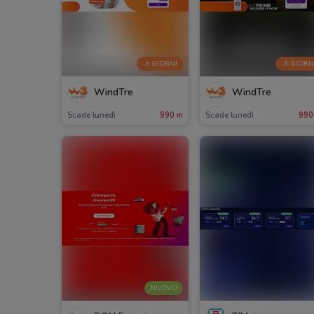
-3 GIORNI
-3 GIORN
WindTre
WindTre
Scade lunedì
990 m
Scade lunedì
990
NUOVO