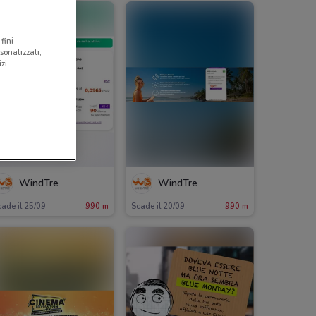
fini
sonalizzati,
zi.
WindTre
WindTre
ade il 25/09
990 m
Scade il 20/09
990 m