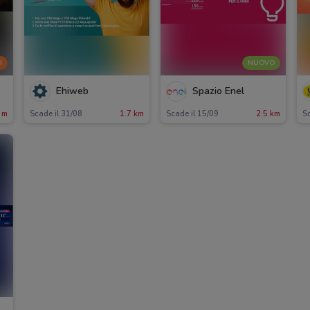
I
NUOVO
Ehiweb
Spazio Enel
 m
Scade il 31/08
1.7 km
Scade il 15/09
2.5 km
Sc