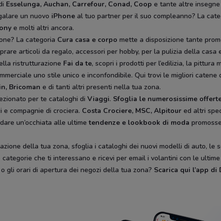
di
Esselunga, Auchan, Carrefour, Conad, Coop
e tante altre insegne
egalare un nuovo
iPhone
al tuo partner per il suo compleanno? La cat
rony
e molti altri ancora.
ione? La categoria
Cura casa e corpo
mette a disposizione tante prom
rare articoli da regalo, accessori per hobby, per la pulizia della casa e 
ella ristrutturazione
Fai da te
, scopri i prodotti per l’edilizia, la pitt
mmerciale uno stile unico e inconfondibile. Qui trovi le migliori catene 
in, Bricoman
e di tanti altri presenti nella tua zona.
ezionato per te cataloghi di
Viaggi
.
Sfoglia le numerosissime offerte
ici e compagnie di crociera.
Costa Crociere, MSC, Alpitour
ed altri spec
 dare un’occhiata alle ultime
tendenze e lookbook di moda
promoss
zione della tua zona, sfoglia i cataloghi dei nuovi modelli di auto, le 
categorie che ti interessano e ricevi per email i volantini con le ultim
, o gli orari di apertura dei negozi della tua zona?
Scarica qui l’app d