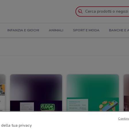
INFANZIA E GIOCHI
ANIMALI
SPORT E MODA
BANCHE E 
Contin
 della tua privacy