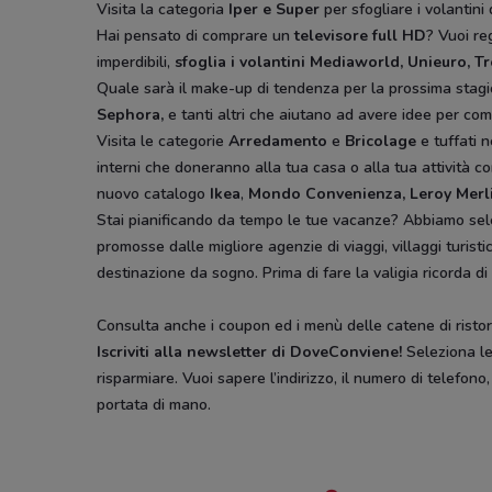
Visita la categoria
Iper e Super
per sfogliare i volantini 
Hai pensato di comprare un
televisore full HD
? Vuoi r
imperdibili,
sfoglia i volantini
Mediaworld, Unieuro, T
Quale sarà il make-up di tendenza per la prossima stag
Sephora,
e tanti altri che aiutano ad avere idee
per comp
Visita le categorie
Arredamento
e
Bricolage
e tuffati n
interni che doneranno alla tua casa o alla tua attività co
nuovo catalogo
Ikea
,
Mondo Convenienza, Leroy Merl
Stai pianificando da tempo le tue vacanze? Abbiamo sel
promosse dalle migliore agenzie di viaggi, villaggi turist
destinazione da sogno. Prima di fare la valigia ricorda di
Consulta anche i coupon ed i menù delle catene di ristora
Iscriviti alla newsletter di DoveConviene
!
Seleziona le 
risparmiare. Vuoi sapere l’indirizzo, il numero di telefono
portata di mano.