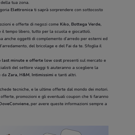
 della tua zona.
egoria
Elettronica
ti saprà sorprendere con sottocosto
ozioni e offerte di negozi come
Kiko, Bottega Verde,
il tempo libero, tutto per la scuola e giocattoli.
ura ma anche oggetti di complemento d’arredo per esterni ed
d’arredamento, del bricolage e del Fai da te. Sfoglia il
 last minute e offerte low cost
presenti sul mercato e
ialisti del settore viaggi ti aiuteranno a scegliere la
e da
Zara, H&M
,
Intimissimi
e tanti altri.
schede tecniche, e le ultime offerte dal mondo dei motori.
e offerte, promozioni e gli eventuali coupon che ti faranno
i DoveConviene
,
per avere queste informazioni sempre a