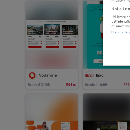
Privacy > Pe
Noi e i no
Utilizzare da
dell’identif
misurazione 
Elenco dei 
Vodafone
Iliad
Scade il 31/08
594 m
Scade il 10/09
656