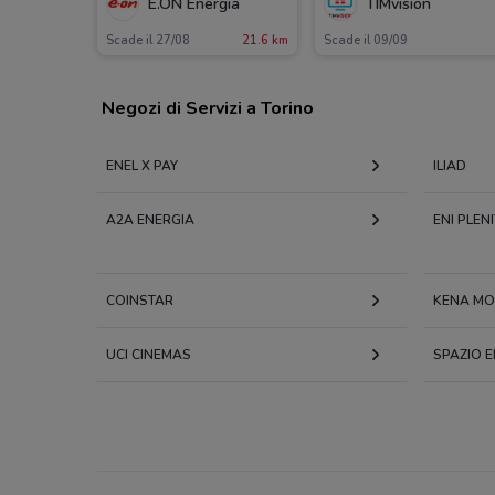
E.ON Energia
TIMvision
Scade il 27/08
21.6 km
Scade il 09/09
Negozi di Servizi a Torino
ENEL X PAY
ILIAD
A2A ENERGIA
ENI PLEN
COINSTAR
KENA MO
UCI CINEMAS
SPAZIO E