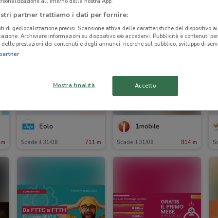
rsonalizzazione all'interno della nostra App.
stri partner trattiamo i dati per fornire:
ti di geolocalizzazione precisi. Scansione attiva delle caratteristiche del dispositivo ai 
icazione. Archiviare informazioni su dispositivo e/o accedervi. Pubblicità e contenuti per
delle prestazioni dei contenuti e degli annunci, ricerche sul pubblico, sviluppo di servi
partner
Mostra finalità
Accetto
Eolo
1mobile
 m
Scade il 31/08
711 m
Scade il 31/08
814 m
Sc