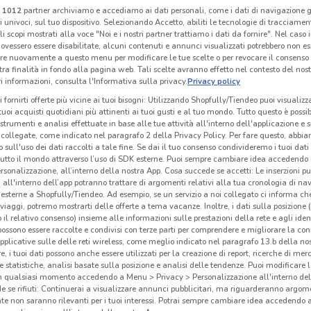
i
1012
partner archiviamo e accediamo ai dati personali, come i dati di navigazione g
ri univoci, sul tuo dispositivo. Selezionando Accetto, abiliti le tecnologie di tracciame
li scopi mostrati alla voce "Noi e i nostri partner trattiamo i dati da fornire". Nel caso 
ovessero essere disabilitate, alcuni contenuti e annunci visualizzati potrebbero non ess
PosteMobile
PosteMobile
re nuovamente a questo menu per modificare le tue scelte o per revocare il consenso
tra finalità in fondo alla pagina web. Tali scelte avranno effetto nel contesto del nost
 m
Scade il 17/08
188 m
Scade il 05/09
188 m
Sc
 informazioni, consulta l'Informativa sulla privacy.
Privacy policy
i fornirti offerte più vicine ai tuoi bisogni: Utilizzando Shopfully/Tiendeo puoi visualizz
i tuoi acquisti quotidiani più attinenti ai tuoi gusti e al tuo mondo. Tutto questo è possi
 strumenti e analisi effettuate in base alle tue attività all'interno dell'applicazione e 
collegate, come indicato nel paragrafo 2 della Privacy Policy. Per fare questo, abbi
 sull'uso dei dati raccolti a tale fine. Se dai il tuo consenso condivideremo i tuoi dati
tutto il mondo attraverso l’uso di SDK esterne. Puoi sempre cambiare idea accedend
rsonalizzazione, all’interno della nostra App. Cosa succede se accetti: Le inserzioni pu
i all'interno dell’app potranno trattare di argomenti relativi alla tua cronologia di na
esterne a Shopfully/Tiendeo. Ad esempio, se un servizio a noi collegato ci informa ch
i viaggi, potremo mostrarti delle offerte a tema vacanze. Inoltre, i dati sulla posizione 
o il relativo consenso) insieme alle informazioni sulle prestazioni della rete e agli ident
 possono essere raccolte e condivisi con terze parti per comprendere e migliorare la conn
pplicative sulle delle reti wireless, come meglio indicato nel paragrafo 13.b della no
re, i tuoi dati possono anche essere utilizzati per la creazione di report, ricerche di mer
 e statistiche, analisi basate sulla posizione e analisi delle tendenze. Puoi modificare l
TIM
TIM
in qualsiasi momento accedendo a Menu > Privacy > Personalizzazione all'interno del
 se rifiuti: Continuerai a visualizzare annunci pubblicitari, ma riguarderanno argome
 m
Scade il 06/09
447 m
Scade il 30/08
447 m
Sc
te non saranno rilevanti per i tuoi interessi. Potrai sempre cambiare idea accedendo