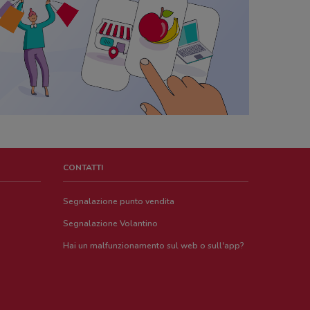
CONTATTI
Segnalazione punto vendita
Segnalazione Volantino
Hai un malfunzionamento sul web o sull'app?