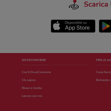
Scarica 
DOVECONVIENE
PER LE A
Cos'è DoveConviene
Cosa facc
Chi siamo
Richieste 
News e media
Lavora con noi