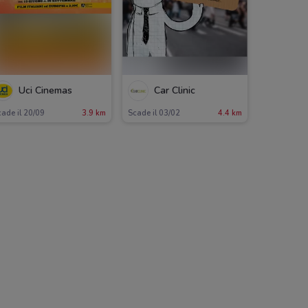
Uci Cinemas
Car Clinic
ade il 20/09
3.9 km
Scade il 03/02
4.4 km