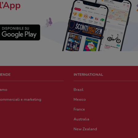
l’App
ZIENDE
INTERNATIONAL
iamo
Brazil
commerciali e marketing
Mexico
France
Australia
New Zealand