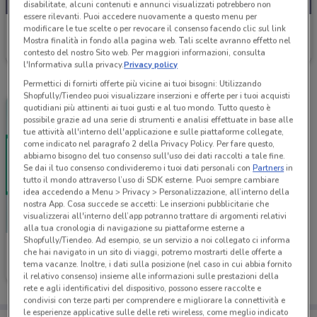
disabilitate, alcuni contenuti e annunci visualizzati potrebbero non
essere rilevanti. Puoi accedere nuovamente a questo menu per
PosteMobile
modificare le tue scelte o per revocare il consenso facendo clic sul link
Mostra finalità in fondo alla pagina web. Tali scelte avranno effetto nel
Scade il 17/08
188 m
contesto del nostro Sito web. Per maggiori informazioni, consulta
l'Informativa sulla privacy.
Privacy policy
Permettici di fornirti offerte più vicine ai tuoi bisogni: Utilizzando
Shopfully/Tiendeo puoi visualizzare inserzioni e offerte per i tuoi acquisti
quotidiani più attinenti ai tuoi gusti e al tuo mondo. Tutto questo è
possibile grazie ad una serie di strumenti e analisi effettuate in base alle
tue attività all'interno dell'applicazione e sulle piattaforme collegate,
come indicato nel paragrafo 2 della Privacy Policy. Per fare questo,
abbiamo bisogno del tuo consenso sull'uso dei dati raccolti a tale fine.
Se dai il tuo consenso condivideremo i tuoi dati personali con
Partners
in
tutto il mondo attraverso l’uso di SDK esterne. Puoi sempre cambiare
idea accedendo a Menu > Privacy > Personalizzazione, all’interno della
nostra App. Cosa succede se accetti: Le inserzioni pubblicitarie che
visualizzerai all'interno dell’app potranno trattare di argomenti relativi
alla tua cronologia di navigazione su piattaforme esterne a
Shopfully/Tiendeo. Ad esempio, se un servizio a noi collegato ci informa
PosteMobile
che hai navigato in un sito di viaggi, potremo mostrarti delle offerte a
tema vacanze. Inoltre, i dati sulla posizione (nel caso in cui abbia fornito
Scade il 05/09
188 m
il relativo consenso) insieme alle informazioni sulle prestazioni della
rete e agli identificativi del dispositivo, possono essere raccolte e
condivisi con terze parti per comprendere e migliorare la connettività e
le esperienze applicative sulle delle reti wireless, come meglio indicato