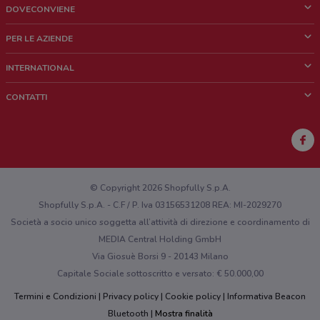
DOVECONVIENE
Cos'è DoveConviene
PER LE AZIENDE
Chi siamo
Cosa facciamo
INTERNATIONAL
News e media
Richieste commerciali e marketing
Brazil
CONTATTI
Lavora con noi
Mexico
Segnalazione punto vendita
France
Segnalazione Volantino
Australia
Hai un malfunzionamento sul web o sull'app?
New Zealand
© Copyright 2026 Shopfully S.p.A.
Shopfully S.p.A. - C.F / P. Iva 03156531208 REA: MI-2029270
Società a socio unico soggetta all’attività di direzione e coordinamento di
MEDIA Central Holding GmbH
Via Giosuè Borsi 9 - 20143 Milano
Capitale Sociale sottoscritto e versato: € 50.000,00
Termini e Condizioni
Privacy policy
Cookie policy
Informativa Beacon
Bluetooth
Mostra finalità