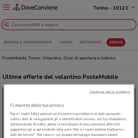
Torino - 10121
BANCHE E ASSICURAZIONI
VIAGGI
RISTORANTI
SERVIZI
PosteMobile Torino: Volantino, Orari di apertura e Indirizzi
Ultime offerte del volantino PosteMobile
Continua senza accettare
Ci importa della tua privacy
Noi e i nostri
1012
partner archiviamo e accediamo ai dati personali,
come i dati di navigazione gli o identificatori univoci, sul tuo dispositivo.
Selezionando Accetto, abiliti le tecnologie di tracciamento affinché
supportino gli scopi mostrati alla voce "Noi e i nostri partner trattiamo i
dati da fornire". Nel caso in cui queste tecnologie dovessero essere