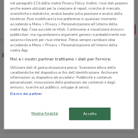
Porta DoveConviene sempre con te!
nel paragrafo 13.b della nostra Privacy Policy. Inoltre, i tuoi dati possono
Puoi trovare le migliori offerte dei negozi vicino a te,
anche essere utilizzati per la creazione di report, ricerche di mercato,
salvarle e creare la tua lista del risparmio, comodamente
scientifiche e statistiche, analisi basate sulla posizione e analisi delle
dal tuo cellulare.
tendenze. Puoi modificare le tue preferenze in qualsiasi momento
accedendo a Menu > Privacy > Personalizzazione all'interno della
SCARICA L’APP
nostra App. Cosa succede se rifiuti: Continuerai a visualizzare annunci
pubblicitari, ma riguarderanno argomenti generici e probabilmente non
saranno rilevanti per i tuoi interessi. Potrai sempre cambiare idea
accedendo a Menu > Privacy > Personalizzazione all'interno della
nostra App.
Negozi PosteMobile a Torino
Noi e i nostri partner trattiamo i dati per fornire:
Utilizzare dati di geolocalizzazione precisi. Scansione attiva delle
Corso Galileo Ferraris 6/f Torino
caratteristiche del dispositivo ai fini dell’identificazione. Archiviare
informazioni su dispositivo e/o accedervi. Pubblicità e contenuti
188 m
personalizzati, misurazione delle prestazioni dei contenuti e degli
annunci, ricerche sul pubblico, sviluppo di servizi.
Elenco dei partner
Via Dell' Arcivescovado 25 Torino
242 m
Mostra finalità
Accetto
Via San Quintino 35/f Torino
327 m