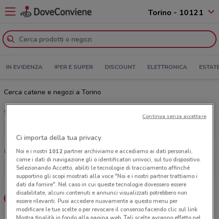
Torino - 10121
IN EVIDENZA
IPER E SUPER
DISCOUNT
ELETTRONICA
ESTAT
Cerca catene e negozi a Torino
Scegli una categoria
Continua senza accettare
Tutte le categorie
Ci importa della tua privacy
Noi e i nostri
1012
partner archiviamo e accediamo ai dati personali,
Cerca una catena
come i dati di navigazione gli o identificatori univoci, sul tuo dispositivo.
Selezionando Accetto, abiliti le tecnologie di tracciamento affinché
supportino gli scopi mostrati alla voce "Noi e i nostri partner trattiamo i
dati da fornire". Nel caso in cui queste tecnologie dovessero essere
disabilitate, alcuni contenuti e annunci visualizzati potrebbero non
Lista
Mappa
essere rilevanti. Puoi accedere nuovamente a questo menu per
modificare le tue scelte o per revocare il consenso facendo clic sul link
Mostra finalità in fondo alla pagina web. Tali scelte avranno effetto nel