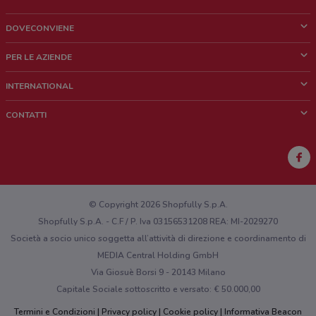
172 m
DOVECONVIENE
Corso Matteotti 25/e
Cos'è DoveConviene
0.17234414566575956
PER LE AZIENDE
Chi siamo
Cosa facciamo
INTERNATIONAL
18 Via Vassalli Eandi Torino
News e media
Richieste commerciali e marketing
175 m
Brazil
CONTATTI
Lavora con noi
Mexico
Segnalazione punto vendita
VIA CONFIENZA 10 Torino
France
175 m
Segnalazione Volantino
Australia
Hai un malfunzionamento sul web o sull'app?
Video Service Via Matteotti,27 San Maurizio
New Zealand
© Copyright 2026 Shopfully S.p.A.
Canavese
Shopfully S.p.A. - C.F / P. Iva 03156531208 REA: MI-2029270
180 m
Società a socio unico soggetta all’attività di direzione e coordinamento di
MEDIA Central Holding GmbH
Cso Matteotti 12/q Torino
Via Giosuè Borsi 9 - 20143 Milano
184 m
Capitale Sociale sottoscritto e versato: € 50.000,00
Corso Galileo Ferraris, 10/A Torino
Termini e Condizioni
Privacy policy
Cookie policy
Informativa Beacon