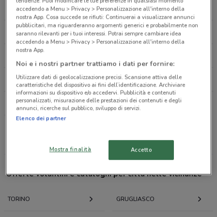
CORSO GIACOMO MATTEOTTI, 8/A Torino
tendenze. Puoi modificare le tue preferenze in qualsiasi momento
CONAD
LIDL
accedendo a Menu > Privacy > Personalizzazione all'interno della
126 m
nostra App. Cosa succede se rifiuti: Continuerai a visualizzare annunci
pubblicitari, ma riguarderanno argomenti generici e probabilmente non
ESSELUNGA
EUROSPIN
saranno rilevanti per i tuoi interessi. Potrai sempre cambiare idea
Corso Re Umberto, 2 Torino
accedendo a Menu > Privacy > Personalizzazione all'interno della
140 m
nostra App.
IPERCOOP
PANORAMA
Noi e i nostri partner trattiamo i dati per fornire:
Corso Re Umberto, 2 Torino
Utilizzare dati di geolocalizzazione precisi. Scansione attiva delle
BENNET
CONFORAMA
141 m
caratteristiche del dispositivo ai fini dell’identificazione. Archiviare
informazioni su dispositivo e/o accedervi. Pubblicità e contenuti
personalizzati, misurazione delle prestazioni dei contenuti e degli
LEROY MERLIN
Corso Matteotti, 12
annunci, ricerche sul pubblico, sviluppo di servizi.
0.15519738361580723
Elenco dei partner
Tutte le catene
Corso Matteotti, 12/A Torino
Mostra finalità
Accetto
163 m
Offerte volantini e cataloghi per città nelle vicinanze
Corso Galileo Ferraris, 14 Torino
164 m
TORINO
GRUGLIASCO
CORSO MONCALIERI, 308 Torino