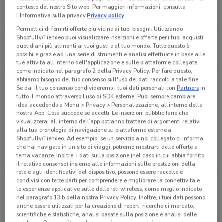
Via Tripoli 22
contesto del nostro Sito web. Per maggiori informazioni, consulta
l'Informativa sulla privacy.
Privacy policy
0.05438510764626109
Permettici di fornirti offerte più vicine ai tuoi bisogni: Utilizzando
Shopfully/Tiendeo puoi visualizzare inserzioni e offerte per i tuoi acquisti
Corso Vittorio Emanuele II 62 Torino
quotidiani più attinenti ai tuoi gusti e al tuo mondo. Tutto questo è
96 m
possibile grazie ad una serie di strumenti e analisi effettuate in base alle
tue attività all'interno dell'applicazione e sulle piattaforme collegate,
come indicato nel paragrafo 2 della Privacy Policy. Per fare questo,
VIA CONFIENZA, 16 Torino
abbiamo bisogno del tuo consenso sull'uso dei dati raccolti a tale fine.
Se dai il tuo consenso condivideremo i tuoi dati personali con
Partners
in
114 m
tutto il mondo attraverso l’uso di SDK esterne. Puoi sempre cambiare
idea accedendo a Menu > Privacy > Personalizzazione, all’interno della
VIA CONFIENZA, 16 Torino
nostra App. Cosa succede se accetti: Le inserzioni pubblicitarie che
visualizzerai all'interno dell’app potranno trattare di argomenti relativi
114 m
alla tua cronologia di navigazione su piattaforme esterne a
Altre catene a Torino
Shopfully/Tiendeo. Ad esempio, se un servizio a noi collegato ci informa
che hai navigato in un sito di viaggi, potremo mostrarti delle offerte a
CORSO GIACOMO MATTEOTTI, 59/C Torino
tema vacanze. Inoltre, i dati sulla posizione (nel caso in cui abbia fornito
MEDIAWORLD
EURONICS
126 m
il relativo consenso) insieme alle informazioni sulle prestazioni della
rete e agli identificativi del dispositivo, possono essere raccolte e
condivisi con terze parti per comprendere e migliorare la connettività e
CARREFOUR IPERMERCATI
TRONY
CORSO GIACOMO MATTEOTTI, 18 Torino
le esperienze applicative sulle delle reti wireless, come meglio indicato
126 m
nel paragrafo 13.b della nostra Privacy Policy. Inoltre, i tuoi dati possono
anche essere utilizzati per la creazione di report, ricerche di mercato,
UNIEURO
COOP
scientifiche e statistiche, analisi basate sulla posizione e analisi delle