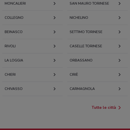
MONCALIERI
SAN MAURO TORINESE
165 m
COLLEGNO
NICHELINO
CORSO MATTEOTTI, 308 Torino
165 m
BEINASCO
SETTIMO TORINESE
Corso Matteotti, 25/E Torino
RIVOLI
169 m
CASELLE TORINESE
LA LOGGIA
CORSO MATTEOTTI 12/A
ORBASSANO
0.17059227677611458
CHIERI
CIRIÈ
Corso Galileo Ferraris, 22 Torino
172 m
CHIVASSO
CARMAGNOLA
CORSO GALILEO FERRARIS 22
Tutte le città
0.17158740461650615
PIAZZA SOLFERINO, 20 Torino