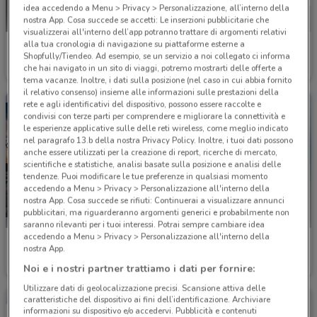
idea accedendo a Menu > Privacy > Personalizzazione, all’interno della
nostra App. Cosa succede se accetti: Le inserzioni pubblicitarie che
visualizzerai all'interno dell’app potranno trattare di argomenti relativi
alla tua cronologia di navigazione su piattaforme esterne a
Kymco
Bosch Car Service
Shopfully/Tiendeo. Ad esempio, se un servizio a noi collegato ci informa
che hai navigato in un sito di viaggi, potremo mostrarti delle offerte a
1.7 km
1.8 km
tema vacanze. Inoltre, i dati sulla posizione (nel caso in cui abbia fornito
il relativo consenso) insieme alle informazioni sulle prestazioni della
rete e agli identificativi del dispositivo, possono essere raccolte e
condivisi con terze parti per comprendere e migliorare la connettività e
le esperienze applicative sulle delle reti wireless, come meglio indicato
nel paragrafo 13.b della nostra Privacy Policy. Inoltre, i tuoi dati possono
anche essere utilizzati per la creazione di report, ricerche di mercato,
scientifiche e statistiche, analisi basate sulla posizione e analisi delle
tendenze. Puoi modificare le tue preferenze in qualsiasi momento
accedendo a Menu > Privacy > Personalizzazione all'interno della
nostra App. Cosa succede se rifiuti: Continuerai a visualizzare annunci
pubblicitari, ma riguarderanno argomenti generici e probabilmente non
saranno rilevanti per i tuoi interessi. Potrai sempre cambiare idea
accedendo a Menu > Privacy > Personalizzazione all'interno della
Lancia
Chevrolet
nostra App.
1.8 km
2 km
Noi e i nostri partner trattiamo i dati per fornire:
Utilizzare dati di geolocalizzazione precisi. Scansione attiva delle
caratteristiche del dispositivo ai fini dell’identificazione. Archiviare
informazioni su dispositivo e/o accedervi. Pubblicità e contenuti