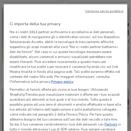
Continua senza accettare
Ci importa della tua privacy
Noi e i nostri
1012
partner archiviamo e accediamo ai dati personali,
come i dati di navigazione gli o identificatori univoci, sul tuo dispositivo.
Selezionando Accetto, abiliti le tecnologie di tracciamento affinché
supportino gli scopi mostrati alla voce "Noi e i nostri partner trattiamo i
dati da fornire". Nel caso in cui queste tecnologie dovessero essere
disabilitate, alcuni contenuti e annunci visualizzati potrebbero non
essere rilevanti. Puoi accedere nuovamente a questo menu per
modificare le tue scelte o per revocare il consenso facendo clic sul link
'A posto' Officine e Carrozzerie
Renault
Mostra finalità in fondo alla pagina web. Tali scelte avranno effetto nel
contesto del nostro Sito web. Per maggiori informazioni, consulta
1.5 km
1.7 km
l'Informativa sulla privacy.
Privacy policy
Permettici di fornirti offerte più vicine ai tuoi bisogni: Utilizzando
Shopfully/Tiendeo puoi visualizzare inserzioni e offerte per i tuoi acquisti
quotidiani più attinenti ai tuoi gusti e al tuo mondo. Tutto questo è
possibile grazie ad una serie di strumenti e analisi effettuate in base alle
tue attività all'interno dell'applicazione e sulle piattaforme collegate,
come indicato nel paragrafo 2 della Privacy Policy. Per fare questo,
abbiamo bisogno del tuo consenso sull'uso dei dati raccolti a tale fine.
Se dai il tuo consenso condivideremo i tuoi dati personali con
Partners
in
tutto il mondo attraverso l’uso di SDK esterne. Puoi sempre cambiare