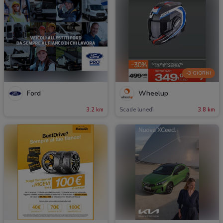
-3 GIORNI
Ford
Wheelup
3.2 km
Scade lunedì
3.8 km