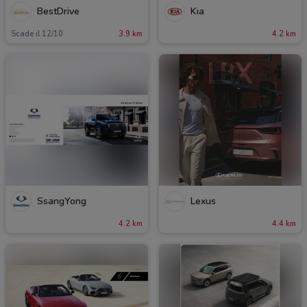
BestDrive
Kia
Scade il 12/10
3.9 km
4.2 km
SsangYong
Lexus
4.2 km
4.4 km