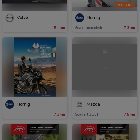
-5 GIORNI
Volvo
Hornig
5.1 km
Scade mercoledì
7.3 km
Hornig
Mazda
7.3 km
Scade il 31/01
7.5 km