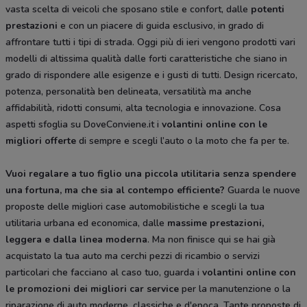
vasta scelta di veicoli che sposano stile e confort, dalle
potenti
prestazioni
e con un piacere di guida esclusivo, in grado di
affrontare tutti i tipi di strada. Oggi più di ieri vengono prodotti vari
modelli di altissima qualità dalle forti caratteristiche che siano in
grado di rispondere alle esigenze e i gusti di tutti. Design ricercato,
potenza, personalità ben delineata, versatilità ma anche
affidabilità, ridotti consumi, alta tecnologia e innovazione. Cosa
aspetti sfoglia su DoveConviene.it i
volantini online con le
migliori offerte
di sempre e scegli l’auto o la moto che fa per te.
Vuoi regalare a tuo figlio una piccola utilitaria senza spendere
una fortuna, ma che sia al contempo efficiente?
Guarda le nuove
proposte delle migliori case automobilistiche e scegli la tua
utilitaria urbana ed economica, dalle
massime prestazioni,
leggera e dalla
linea moderna
. Ma non finisce qui se hai già
acquistato la tua auto ma cerchi pezzi di ricambio o servizi
particolari che facciano al caso tuo, guarda i
volantini online con
le promozioni dei migliori car service
per la manutenzione o la
riparazione di auto moderne, classiche e d'epoca. Tante proposte di