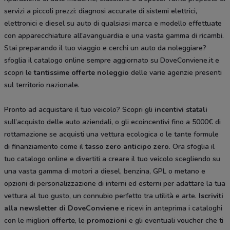
servizi a piccoli prezzi: diagnosi accurate di sistemi elettrici,
elettronici e diesel su auto di qualsiasi marca e modello effettuate
con apparecchiature all'avanguardia e una vasta gamma di ricambi.
Stai preparando il tuo viaggio e cerchi un auto da noleggiare?
sfoglia il catalogo online sempre aggiornato su DoveConviene.it e
scopri le
tantissime
offerte noleggio
delle varie agenzie presenti
sul territorio nazionale.
Pronto ad acquistare il tuo veicolo? Scopri gli
incentivi statali
sull’acquisto delle auto aziendali, o gli ecoincentivi fino a 5000€ di
rottamazione se acquisti una vettura ecologica o le tante formule
di finanziamento come il
tasso zero anticipo zero
. Ora sfoglia il
tuo catalogo online e divertiti a creare il tuo veicolo scegliendo su
una vasta gamma di motori a diesel, benzina, GPL o metano e
opzioni di personalizzazione di interni ed esterni per adattare la tua
vettura al tuo gusto, un connubio perfetto tra utilità e arte.
Iscriviti
alla newsletter di DoveConviene
e ricevi in anteprima i cataloghi
con le migliori
offerte
, le
promozioni
e gli eventuali voucher che ti