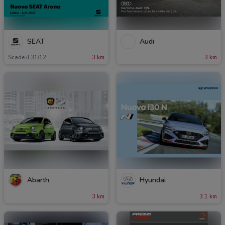
SEAT
Audi
Scade il 31/12
3 km
3 km
Abarth
Hyundai
3 km
3.1 km