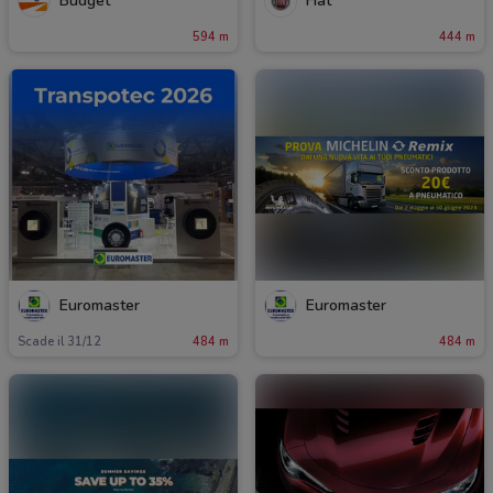
Budget
Fiat
594 m
444 m
Euromaster
Euromaster
Scade il 31/12
484 m
484 m