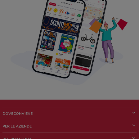
DOVECONVIENE
Cos'è DoveConviene
PER LE AZIENDE
Chi siamo
Cosa facciamo
INTERNATIONAL