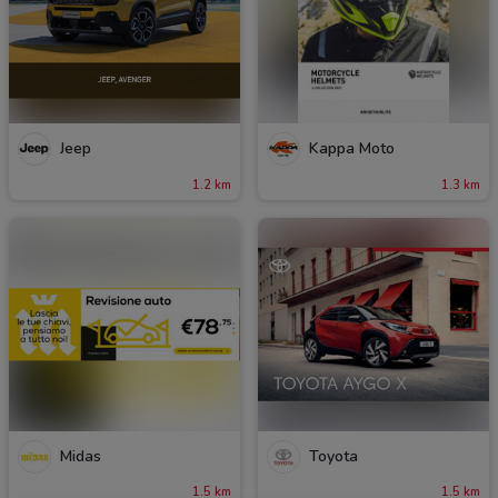
Jeep
Kappa Moto
1.2 km
1.3 km
Midas
Toyota
1.5 km
1.5 km