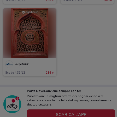
Scade il 31/12
286 m
Scade il 31/12
286 m
Alpitour
Scade il 31/12
286 m
Porta DoveConviene sempre con te!
Puoi trovare le migliori offerte dei negozi vicino a te,
salvarle e creare la tua lista del risparmio, comodamente
dal tuo cellulare.
SCARICA L’APP