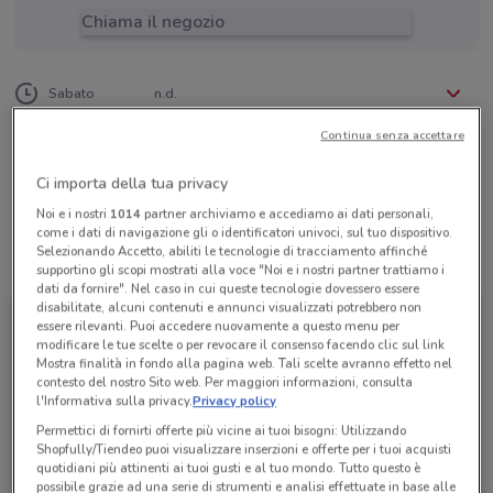
Chiama il negozio
Lunedì
Martedì
Mercoledì
Giovedì
Venerdì
n.d.
n.d.
n.d.
n.d.
n.d.
Sabato
n.d.
Domenica
n.d.
011 5613501
Continua senza accettare
Opera Diocesana Pellegrinaggi
Ci importa della tua privacy
Noi e i nostri
1014
partner archiviamo e accediamo ai dati personali,
come i dati di navigazione gli o identificatori univoci, sul tuo dispositivo.
Selezionando Accetto, abiliti le tecnologie di tracciamento affinché
Tutte le promozioni di questo negozio
supportino gli scopi mostrati alla voce "Noi e i nostri partner trattiamo i
dati da fornire". Nel caso in cui queste tecnologie dovessero essere
disabilitate, alcuni contenuti e annunci visualizzati potrebbero non
essere rilevanti. Puoi accedere nuovamente a questo menu per
modificare le tue scelte o per revocare il consenso facendo clic sul link
Mostra finalità in fondo alla pagina web. Tali scelte avranno effetto nel
contesto del nostro Sito web. Per maggiori informazioni, consulta
l'Informativa sulla privacy.
Privacy policy
Permettici di fornirti offerte più vicine ai tuoi bisogni: Utilizzando
Shopfully/Tiendeo puoi visualizzare inserzioni e offerte per i tuoi acquisti
quotidiani più attinenti ai tuoi gusti e al tuo mondo. Tutto questo è
possibile grazie ad una serie di strumenti e analisi effettuate in base alle