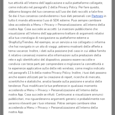
tue attività all'interno dell'applicazione e sulle piattaforme collegate,
Alpitour
come indicato nel paragrafo 2 della Privacy Policy. Per fare questo,
abbiamo bisogno del tuo consenso sull'uso dei dati raccolti a tale fine.
Scade il 31/01
286 m
Se dai il tuo consenso condivideremo i tuoi dati personali con
Partners
in
tutto il mondo attraverso l’uso di SDK esterne. Puoi sempre cambiare
idea accedendo a Menu > Privacy > Personalizzazione, all’interno della
nostra App. Cosa succede se accetti: Le inserzioni pubblicitarie che
visualizzerai all'interno dell’app potranno trattare di argomenti relativi
alla tua cronologia di navigazione su piattaforme esterne a
Shopfully/Tiendeo. Ad esempio, se un servizio a noi collegato ci informa
che hai navigato in un sito di viaggi, potremo mostrarti delle offerte a
tema vacanze. Inoltre, i dati sulla posizione (nel caso in cui abbia fornito
il relativo consenso) insieme alle informazioni sulle prestazioni della
rete e agli identificativi del dispositivo, possono essere raccolte e
condivisi con terze parti per comprendere e migliorare la connettività e
le esperienze applicative sulle delle reti wireless, come meglio indicato
nel paragrafo 13.b della nostra Privacy Policy. Inoltre, i tuoi dati possono
anche essere utilizzati per la creazione di report, ricerche di mercato,
Alpitour
Alpitour
scientifiche e statistiche, analisi basate sulla posizione e analisi delle
tendenze. Puoi modificare le tue preferenze in qualsiasi momento
Scade il 31/10
286 m
Scade il 31/10
286 m
accedendo a Menu > Privacy > Personalizzazione all'interno della
nostra App. Cosa succede se rifiuti: Continuerai a visualizzare annunci
pubblicitari, ma riguarderanno argomenti generici e probabilmente non
saranno rilevanti per i tuoi interessi. Potrai sempre cambiare idea
accedendo a Menu > Privacy > Personalizzazione all'interno della
nostra App.