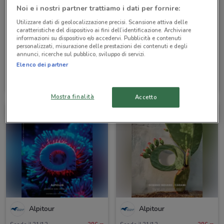
Noi e i nostri partner trattiamo i dati per fornire:
Utilizzare dati di geolocalizzazione precisi. Scansione attiva delle
caratteristiche del dispositivo ai fini dell’identificazione. Archiviare
informazioni su dispositivo e/o accedervi. Pubblicità e contenuti
personalizzati, misurazione delle prestazioni dei contenuti e degli
annunci, ricerche sul pubblico, sviluppo di servizi.
Elenco dei partner
Alpitour
Alpitour
Scade il 31/10
286 m
Scade il 31/10
286 m
Mostra finalità
Accetto
Alpitour
Alpitour