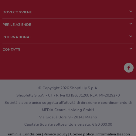
DOVECONVIENE
Cos'è DoveConviene
PER LE AZIENDE
Chi siamo
Cosa facciamo
INTERNATIONAL
News e media
Richieste commerciali e marketing
Brazil
CONTATTI
Lavora con noi
Mexico
Segnalazione punto vendita
France
Segnalazione Volantino
Australia
Hai un malfunzionamento sul web o sull'app?
New Zealand
© Copyright 2026 Shopfully S.p.A.
Shopfully S.p.A. - C.F / P. Iva 03156531208 REA: MI-2029270
Società a socio unico soggetta all’attività di direzione e coordinamento di
MEDIA Central Holding GmbH
Via Giosuè Borsi 9 - 20143 Milano
Capitale Sociale sottoscritto e versato: € 50.000,00
Termini e Condizioni
Privacy policy
Cookie policy
Informativa Beacon