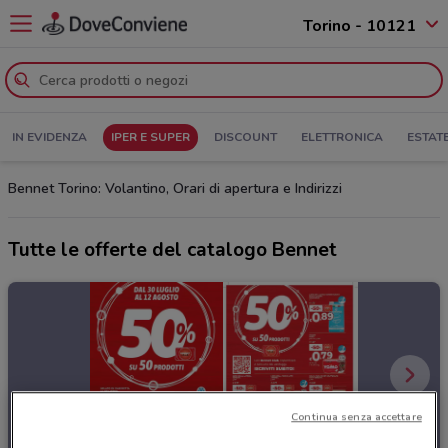
Torino - 10121
IN EVIDENZA
IPER E SUPER
DISCOUNT
ELETTRONICA
ESTAT
Bennet Torino: Volantino, Orari di apertura e Indirizzi
Tutte le offerte del catalogo Bennet
Continua senza accettare