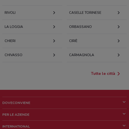
RIVOLI
CASELLE TORINESE
LA LOGGIA
ORBASSANO
CHIERI
CIRIÈ
CHIVASSO
CARMAGNOLA
Tutte le città
DOVECONVIENE
Cos'è DoveConviene
PER LE AZIENDE
Chi siamo
Cosa facciamo
INTERNATIONAL