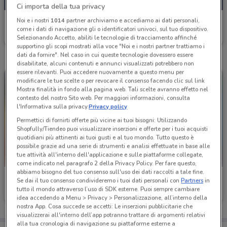
Ci importa della tua privacy
Bennet
Noi e i nostri
1014
partner archiviamo e accediamo ai dati personali,
come i dati di navigazione gli o identificatori univoci, sul tuo dispositivo.
Scade mercoledì
2.7 km
Selezionando Accetto, abiliti le tecnologie di tracciamento affinché
supportino gli scopi mostrati alla voce "Noi e i nostri partner trattiamo i
dati da fornire". Nel caso in cui queste tecnologie dovessero essere
disabilitate, alcuni contenuti e annunci visualizzati potrebbero non
essere rilevanti. Puoi accedere nuovamente a questo menu per
modificare le tue scelte o per revocare il consenso facendo clic sul link
Mostra finalità in fondo alla pagina web. Tali scelte avranno effetto nel
contesto del nostro Sito web. Per maggiori informazioni, consulta
l'Informativa sulla privacy.
Privacy policy
Permettici di fornirti offerte più vicine ai tuoi bisogni: Utilizzando
Shopfully/Tiendeo puoi visualizzare inserzioni e offerte per i tuoi acquisti
quotidiani più attinenti ai tuoi gusti e al tuo mondo. Tutto questo è
possibile grazie ad una serie di strumenti e analisi effettuate in base alle
tue attività all'interno dell'applicazione e sulle piattaforme collegate,
come indicato nel paragrafo 2 della Privacy Policy. Per fare questo,
abbiamo bisogno del tuo consenso sull'uso dei dati raccolti a tale fine.
Bennet
Bennet
Se dai il tuo consenso condivideremo i tuoi dati personali con
Partners
in
tutto il mondo attraverso l’uso di SDK esterne. Puoi sempre cambiare
Scade il 19/08
2.7 km
Scade il 16/09
3.7 km
idea accedendo a Menu > Privacy > Personalizzazione, all’interno della
nostra App. Cosa succede se accetti: Le inserzioni pubblicitarie che
visualizzerai all'interno dell’app potranno trattare di argomenti relativi
alla tua cronologia di navigazione su piattaforme esterne a