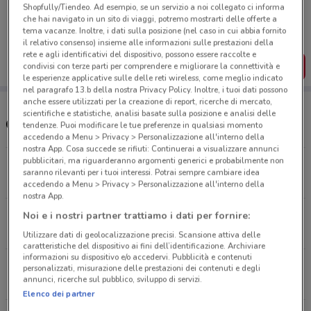
Porta DoveConviene sempre con te!
Shopfully/Tiendeo. Ad esempio, se un servizio a noi collegato ci informa
Puoi trovare le migliori offerte dei negozi vicino a te,
che hai navigato in un sito di viaggi, potremo mostrarti delle offerte a
salvarle e creare la tua lista del risparmio, comodamente
tema vacanze. Inoltre, i dati sulla posizione (nel caso in cui abbia fornito
dal tuo cellulare.
il relativo consenso) insieme alle informazioni sulle prestazioni della
rete e agli identificativi del dispositivo, possono essere raccolte e
SCARICA L’APP
condivisi con terze parti per comprendere e migliorare la connettività e
le esperienze applicative sulle delle reti wireless, come meglio indicato
nel paragrafo 13.b della nostra Privacy Policy. Inoltre, i tuoi dati possono
anche essere utilizzati per la creazione di report, ricerche di mercato,
scientifiche e statistiche, analisi basate sulla posizione e analisi delle
Orari e supermercati Bennet
tendenze. Puoi modificare le tue preferenze in qualsiasi momento
accedendo a Menu > Privacy > Personalizzazione all'interno della
nostra App. Cosa succede se rifiuti: Continuerai a visualizzare annunci
pubblicitari, ma riguarderanno argomenti generici e probabilmente non
Via Renier, 58 Torino
saranno rilevanti per i tuoi interessi. Potrai sempre cambiare idea
2.7 km
APERTO
accedendo a Menu > Privacy > Personalizzazione all'interno della
nostra App.
Via Giordano Bruno, 142 Torino
Noi e i nostri partner trattiamo i dati per fornire:
3.7 km
APERTO
Utilizzare dati di geolocalizzazione precisi. Scansione attiva delle
caratteristiche del dispositivo ai fini dell’identificazione. Archiviare
informazioni su dispositivo e/o accedervi. Pubblicità e contenuti
via Scarrone, 10 Nichelino
personalizzati, misurazione delle prestazioni dei contenuti e degli
annunci, ricerche sul pubblico, sviluppo di servizi.
10.3 km
APERTO
Elenco dei partner