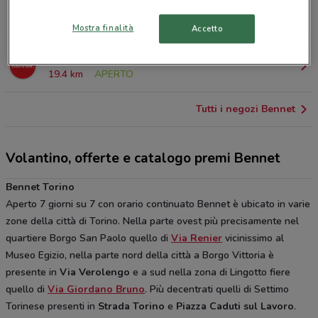
Strada Torino, 23 Caselle Torinese
11.2 km
APERTO
Mostra finalità
Accetto
Via Battitore, 100 Ciriè
19.4 km
APERTO
Tutti i negozi Bennet
Volantino, offerte e catalogo premi Bennet
Bennet Torino
Aperto 7 giorni su 7 con orario continuato Bennet è ubicato in varie
zone della città di Torino. Nella parte ovest più precisamente nel
quartiere Borgo San Paolo quello di
Via Renier
vicinissimo al
Museo Egizio, nella parte nord della città a Borgo Vittoria è
presente in
Via Verolengo
e a sud nella zona di Lingotto fiere
quello di
Via Giordano Bruno
. Più decentrati quelli di Settimo
Torinese presenti in
Strada Torino
e
Piazza Caduti sul Lavoro
.