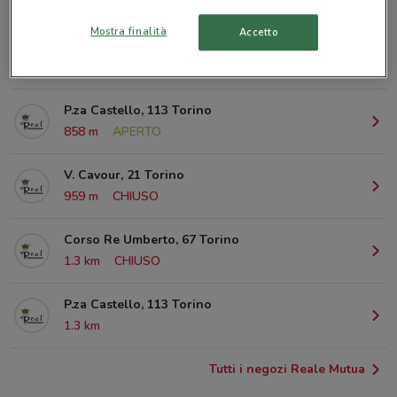
© MapTiler
© OpenStreetMap contributors
Mostra finalità
Accetto
Via S. Secondo, 3 Torino
583 m
CHIUSO
P.za Castello, 113 Torino
858 m
APERTO
V. Cavour, 21 Torino
959 m
CHIUSO
Corso Re Umberto, 67 Torino
1.3 km
CHIUSO
P.za Castello, 113 Torino
1.3 km
Tutti i negozi Reale Mutua