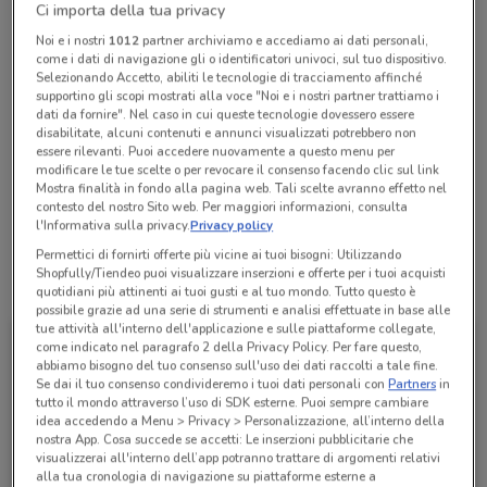
Ci importa della tua privacy
Chiama il negozio
Noi e i nostri
1012
partner archiviamo e accediamo ai dati personali,
come i dati di navigazione gli o identificatori univoci, sul tuo dispositivo.
Selezionando Accetto, abiliti le tecnologie di tracciamento affinché
Lunedì
Martedì
Mercoledì
n.d.
n.d.
n.d.
Giovedì
n.d.
supportino gli scopi mostrati alla voce "Noi e i nostri partner trattiamo i
Venerdì
Sabato
Domenica
n.d.
n.d.
n.d.
dati da fornire". Nel caso in cui queste tecnologie dovessero essere
disabilitate, alcuni contenuti e annunci visualizzati potrebbero non
011 544202
essere rilevanti. Puoi accedere nuovamente a questo menu per
modificare le tue scelte o per revocare il consenso facendo clic sul link
Massaro Rino E Marocchi Sabrina S.R.L. - Torino
Mostra finalità in fondo alla pagina web. Tali scelte avranno effetto nel
Alfieri
contesto del nostro Sito web. Per maggiori informazioni, consulta
l'Informativa sulla privacy.
Privacy policy
Permettici di fornirti offerte più vicine ai tuoi bisogni: Utilizzando
Shopfully/Tiendeo puoi visualizzare inserzioni e offerte per i tuoi acquisti
Tutte le promozioni di questo negozio
quotidiani più attinenti ai tuoi gusti e al tuo mondo. Tutto questo è
possibile grazie ad una serie di strumenti e analisi effettuate in base alle
tue attività all'interno dell'applicazione e sulle piattaforme collegate,
come indicato nel paragrafo 2 della Privacy Policy. Per fare questo,
abbiamo bisogno del tuo consenso sull'uso dei dati raccolti a tale fine.
Se dai il tuo consenso condivideremo i tuoi dati personali con
Partners
in
tutto il mondo attraverso l’uso di SDK esterne. Puoi sempre cambiare
idea accedendo a Menu > Privacy > Personalizzazione, all’interno della
nostra App. Cosa succede se accetti: Le inserzioni pubblicitarie che
visualizzerai all'interno dell’app potranno trattare di argomenti relativi
alla tua cronologia di navigazione su piattaforme esterne a