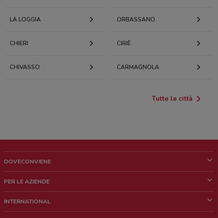
LA LOGGIA
ORBASSANO
CHIERI
CIRIÈ
CHIVASSO
CARMAGNOLA
Tutte le città
DOVECONVIENE
Cos'è DoveConviene
PER LE AZIENDE
Chi siamo
Cosa facciamo
INTERNATIONAL
News e media
Richieste commerciali e marketing
Brazil