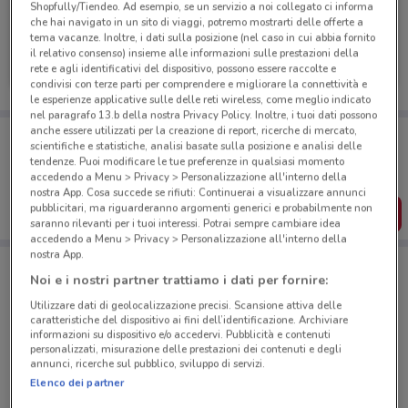
Shopfully/Tiendeo. Ad esempio, se un servizio a noi collegato ci informa
che hai navigato in un sito di viaggi, potremo mostrarti delle offerte a
tema vacanze. Inoltre, i dati sulla posizione (nel caso in cui abbia fornito
Reale Mutua
il relativo consenso) insieme alle informazioni sulle prestazioni della
rete e agli identificativi del dispositivo, possono essere raccolte e
305 m
condivisi con terze parti per comprendere e migliorare la connettività e
le esperienze applicative sulle delle reti wireless, come meglio indicato
nel paragrafo 13.b della nostra Privacy Policy. Inoltre, i tuoi dati possono
anche essere utilizzati per la creazione di report, ricerche di mercato,
Porta DoveConviene sempre con te!
scientifiche e statistiche, analisi basate sulla posizione e analisi delle
Puoi trovare le migliori offerte dei negozi vicino a te,
tendenze. Puoi modificare le tue preferenze in qualsiasi momento
salvarle e creare la tua lista del risparmio, comodamente
accedendo a Menu > Privacy > Personalizzazione all'interno della
dal tuo cellulare.
nostra App. Cosa succede se rifiuti: Continuerai a visualizzare annunci
pubblicitari, ma riguarderanno argomenti generici e probabilmente non
SCARICA L’APP
saranno rilevanti per i tuoi interessi. Potrai sempre cambiare idea
accedendo a Menu > Privacy > Personalizzazione all'interno della
nostra App.
Noi e i nostri partner trattiamo i dati per fornire:
Negozi Reale Mutua a Torino
Utilizzare dati di geolocalizzazione precisi. Scansione attiva delle
caratteristiche del dispositivo ai fini dell’identificazione. Archiviare
informazioni su dispositivo e/o accedervi. Pubblicità e contenuti
personalizzati, misurazione delle prestazioni dei contenuti e degli
annunci, ricerche sul pubblico, sviluppo di servizi.
Elenco dei partner