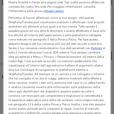
Mostra finalità in fondo alla pagina web. Tali scelte avranno effetto nel
contesto del nostro Sito web. Per maggiori informazioni, consulta
1mobile
l'Informativa sulla privacy.
Privacy policy
Permettici di fornirti offerte più vicine ai tuoi bisogni: Utilizzando
Scade il 31/08
814 m
Shopfully/Tiendeo puoi visualizzare inserzioni e offerte per i tuoi acquisti
quotidiani più attinenti ai tuoi gusti e al tuo mondo. Tutto questo è
possibile grazie ad una serie di strumenti e analisi effettuate in base alle
Porta DoveConviene sempre con te!
tue attività all'interno dell'applicazione e sulle piattaforme collegate,
Puoi trovare le migliori offerte dei negozi vicino a te,
come indicato nel paragrafo 2 della Privacy Policy. Per fare questo,
salvarle e creare la tua lista del risparmio, comodamente
abbiamo bisogno del tuo consenso sull'uso dei dati raccolti a tale fine.
dal tuo cellulare.
Se dai il tuo consenso condivideremo i tuoi dati personali con
Partners
in
tutto il mondo attraverso l’uso di SDK esterne. Puoi sempre cambiare
SCARICA L’APP
idea accedendo a Menu > Privacy > Personalizzazione, all’interno della
nostra App. Cosa succede se accetti: Le inserzioni pubblicitarie che
visualizzerai all'interno dell’app potranno trattare di argomenti relativi
alla tua cronologia di navigazione su piattaforme esterne a
Shopfully/Tiendeo. Ad esempio, se un servizio a noi collegato ci informa
Negozi 1mobile a Torino
che hai navigato in un sito di viaggi, potremo mostrarti delle offerte a
tema vacanze. Inoltre, i dati sulla posizione (nel caso in cui abbia fornito
il relativo consenso) insieme alle informazioni sulle prestazioni della
Via Xx Settembre 68/C Torino
rete e agli identificativi del dispositivo, possono essere raccolte e
condivisi con terze parti per comprendere e migliorare la connettività e
813 m
le esperienze applicative sulle delle reti wireless, come meglio indicato
nel paragrafo 13.b della nostra Privacy Policy. Inoltre, i tuoi dati possono
anche essere utilizzati per la creazione di report, ricerche di mercato,
Via Nizza 3/G Torino
scientifiche e statistiche, analisi basate sulla posizione e analisi delle