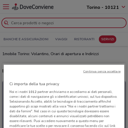
Torino - 10121
BANCHE E ASSICURAZIONI
VIAGGI
RISTORANTI
SERVIZI
1mobile Torino: Volantino, Orari di apertura e Indirizzi
Ultime offerte del volantino 1mobile
Continua senza accettare
Ci importa della tua privacy
Noi e i nostri
1012
partner archiviamo e accediamo ai dati personali,
come i dati di navigazione gli o identificatori univoci, sul tuo dispositivo.
Selezionando Accetto, abiliti le tecnologie di tracciamento affinché
supportino gli scopi mostrati alla voce "Noi e i nostri partner trattiamo i
dati da fornire". Nel caso in cui queste tecnologie dovessero essere
disabilitate, alcuni contenuti e annunci visualizzati potrebbero non
essere rilevanti. Puoi accedere nuovamente a questo menu per
modificare le tue scelte o per revocare il consenso facendo clic sul link