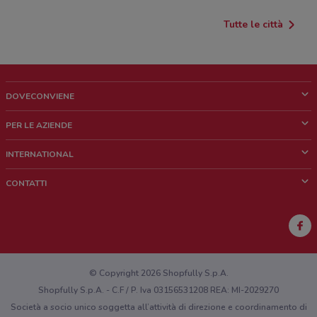
Tutte le città
DOVECONVIENE
Cos'è DoveConviene
PER LE AZIENDE
Chi siamo
Cosa facciamo
INTERNATIONAL
News e media
Richieste commerciali e marketing
Brazil
CONTATTI
Lavora con noi
Mexico
Segnalazione punto vendita
France
Segnalazione Volantino
Australia
Hai un malfunzionamento sul web o sull'app?
New Zealand
© Copyright 2026 Shopfully S.p.A.
Shopfully S.p.A. - C.F / P. Iva 03156531208 REA: MI-2029270
Società a socio unico soggetta all’attività di direzione e coordinamento di